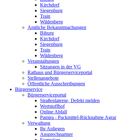
Kirchdorf
Siegenburg
Train
Wildenberg
Amtliche Bekanntmachungen
Biburg
Kirchdorf
Siegenburg
Train
Wildenberg
Veranstaltungen
Sitzungen in der VG
Rathaus und Bürgerserviceportal
Stellenangebote
Öffentliche Ausschreibungen
Bürgerservice
Bürgerserviceportal
Straßenlaterne, Defekt melden
Wertstoffhof
Online Abfall
Pamira - Packmittel-Rücknahme Agrar
Verwaltung
Ihr Anliegen
Ansprechpartner
Formulare