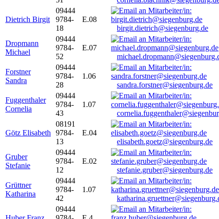
09444
Dietrich Birgit
9784-
E.08
18
birgit.dietrich@siegenburg.de
09444
Dropmann
9784-
E.07
Michael
52
michael.dropmann@siegenburg.
09444
Forstner
9784-
1.06
Sandra
28
sandra.forstner@siegenburg.de
09444
Fuggenthaler
9784-
1.07
Cornelia
43
cornelia.fuggenthaler@siegenbu
08191
Götz Elisabeth
9784-
E.04
13
elisabeth.goetz@siegenburg.de
09444
Gruber
9784-
E.02
Stefanie
12
stefanie.gruber@siegenburg.de
09444
Grüttner
9784-
1.07
Katharina
42
katharina.gruettner@siegenburg.
09444
Huber Franz
9784-
E 4