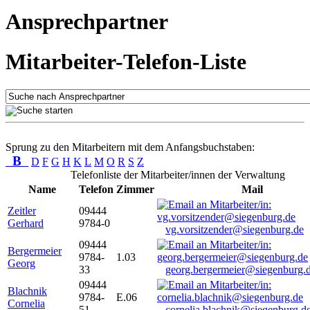
Ansprechpartner
Mitarbeiter-Telefon-Liste
Sprung zu den Mitarbeitern mit dem Anfangsbuchstaben:
B
D
F
G
H
K
L
M
O
R
S
Z
Telefonliste der Mitarbeiter/innen der Verwaltung
Name
Telefon
Zimmer
Mail
Zeitler
09444
Gerhard
9784-0
vg.vorsitzender@siegenburg.de
09444
Bergermeier
9784-
1.03
Georg
33
georg.bergermeier@siegenburg.
09444
Blachnik
9784-
E.06
Cornelia
51
cornelia.blachnik@siegenburg.d