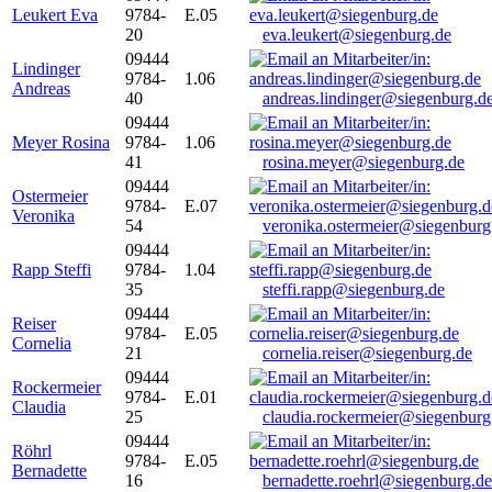
Leukert Eva
9784-
E.05
20
eva.leukert@siegenburg.de
09444
Lindinger
9784-
1.06
Andreas
40
andreas.lindinger@siegenburg.d
09444
Meyer Rosina
9784-
1.06
41
rosina.meyer@siegenburg.de
09444
Ostermeier
9784-
E.07
Veronika
54
veronika.ostermeier@siegenburg
09444
Rapp Steffi
9784-
1.04
35
steffi.rapp@siegenburg.de
09444
Reiser
9784-
E.05
Cornelia
21
cornelia.reiser@siegenburg.de
09444
Rockermeier
9784-
E.01
Claudia
25
claudia.rockermeier@siegenburg
09444
Röhrl
9784-
E.05
Bernadette
16
bernadette.roehrl@siegenburg.de