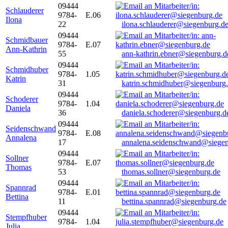
09444
Schlauderer
9784-
E.06
Ilona
22
ilona.schlauderer@siegenburg.d
09444
Schmidbauer
9784-
E.07
Ann-Kathrin
55
ann-kathrin.ebner@siegenburg.d
09444
Schmidhuber
9784-
1.05
Katrin
31
katrin.schmidhuber@siegenburg
09444
Schoderer
9784-
1.04
Daniela
36
daniela.schoderer@siegenburg.d
09444
Seidenschwand
9784-
E.08
Annalena
17
annalena.seidenschwand@siegen
09444
Sollner
9784-
E.07
Thomas
53
thomas.sollner@siegenburg.de
09444
Spannrad
9784-
E.01
Bettina
11
bettina.spannrad@siegenburg.de
09444
Stempfhuber
9784-
1.04
Julia