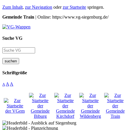
Zum Inhalt
,
zur Navigation
oder
zur Startseite
springen.
Gemeinde Train
| Online: https://www.vg-siegenburg.de/
Suche VG
suchen
Schriftgröße
A
A
A