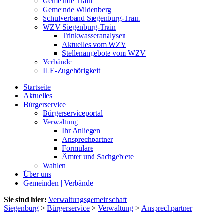
Gemeinde Train
Gemeinde Wildenberg
Schulverband Siegenburg-Train
WZV Siegenburg-Train
Trinkwasseranalysen
Aktuelles vom WZV
Stellenangebote vom WZV
Verbände
ILE-Zugehörigkeit
Startseite
Aktuelles
Bürgerservice
Bürgerserviceportal
Verwaltung
Ihr Anliegen
Ansprechpartner
Formulare
Ämter und Sachgebiete
Wahlen
Über uns
Gemeinden | Verbände
Sie sind hier:
Verwaltungsgemeinschaft
Siegenburg
>
Bürgerservice
>
Verwaltung
>
Ansprechpartner