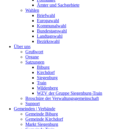
Ämter und Sachgebiete
Wahlen
Briefwahl
Europawahl
Kommunalwahl
Bundestagswahl
Landtagswahl
Bezirkswahl
Über uns
Grußwort
Organe
Satzungen
Biburg
Kirchdorf
Siegenburg
Train
Wildenberg
WZV der Gruppe Siegenburg-Train
Broschüre der Verwaltungsgemeinschaft
Support
Gemeinden | Verbände
Gemeinde Biburg
Gemeinde Kirchdorf
Markt Siegenburg