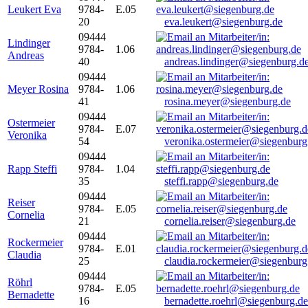
Leukert Eva
9784-
E.05
20
eva.leukert@siegenburg.de
09444
Lindinger
9784-
1.06
Andreas
40
andreas.lindinger@siegenburg.d
09444
Meyer Rosina
9784-
1.06
41
rosina.meyer@siegenburg.de
09444
Ostermeier
9784-
E.07
Veronika
54
veronika.ostermeier@siegenburg
09444
Rapp Steffi
9784-
1.04
35
steffi.rapp@siegenburg.de
09444
Reiser
9784-
E.05
Cornelia
21
cornelia.reiser@siegenburg.de
09444
Rockermeier
9784-
E.01
Claudia
25
claudia.rockermeier@siegenburg
09444
Röhrl
9784-
E.05
Bernadette
16
bernadette.roehrl@siegenburg.de