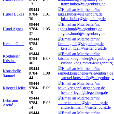
13
franz.huber@siegenburg.de
09444
Huber Lukas
9784-
1.01
30
lukas.huber@siegenburg.de
09444
Hund Agnes
9784-
1.05
37
agnes.hund@siegenburg.de
09444
Kerstin Gueli
9784-
45
kerstin.gueli@siegenbrug.de
09444
Köglmeier
9784-
E.07
Kristina
46
kristina.koeglmeier@siegenburg
09444
Konschelle
9784-
1.08
Samuel
44
samuel.konschelle@siegenburg.
09444
Krieger Heike
9784-
E.09
19
heike.krieger@siegenburg.de
09444
Lehmann
9784-
E.03
André
14
andre.lehmann@siegenburg.de
09444