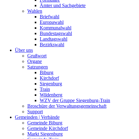
Ämter und Sachgebiete
Wahlen
Briefwahl
Europawahl
Kommunalwahl
Bundestagswahl
Landtagswahl
Bezirkswahl
Über uns
Grußwort
Organe
Satzungen
Biburg
Kirchdorf
Siegenburg
Train
Wildenberg
WZV der Gruppe Siegenburg-Train
Broschüre der Verwaltungsgemeinschaft
Support
Gemeinden | Verbände
Gemeinde Biburg
Gemeinde Kirchdorf
Markt Siegenburg