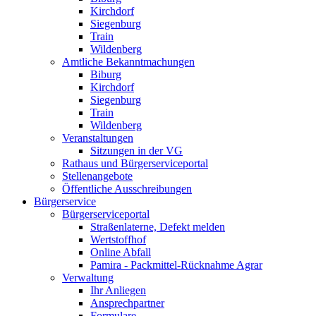
Kirchdorf
Siegenburg
Train
Wildenberg
Amtliche Bekanntmachungen
Biburg
Kirchdorf
Siegenburg
Train
Wildenberg
Veranstaltungen
Sitzungen in der VG
Rathaus und Bürgerserviceportal
Stellenangebote
Öffentliche Ausschreibungen
Bürgerservice
Bürgerserviceportal
Straßenlaterne, Defekt melden
Wertstoffhof
Online Abfall
Pamira - Packmittel-Rücknahme Agrar
Verwaltung
Ihr Anliegen
Ansprechpartner
Formulare