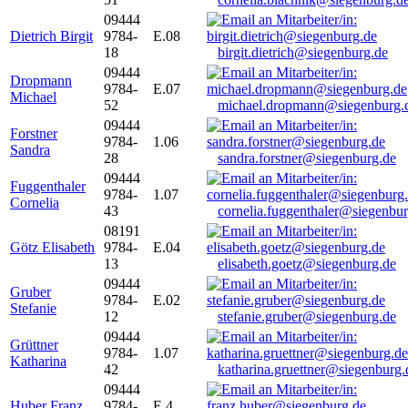
09444
Dietrich Birgit
9784-
E.08
18
birgit.dietrich@siegenburg.de
09444
Dropmann
9784-
E.07
Michael
52
michael.dropmann@siegenburg.
09444
Forstner
9784-
1.06
Sandra
28
sandra.forstner@siegenburg.de
09444
Fuggenthaler
9784-
1.07
Cornelia
43
cornelia.fuggenthaler@siegenbu
08191
Götz Elisabeth
9784-
E.04
13
elisabeth.goetz@siegenburg.de
09444
Gruber
9784-
E.02
Stefanie
12
stefanie.gruber@siegenburg.de
09444
Grüttner
9784-
1.07
Katharina
42
katharina.gruettner@siegenburg.
09444
Huber Franz
9784-
E 4