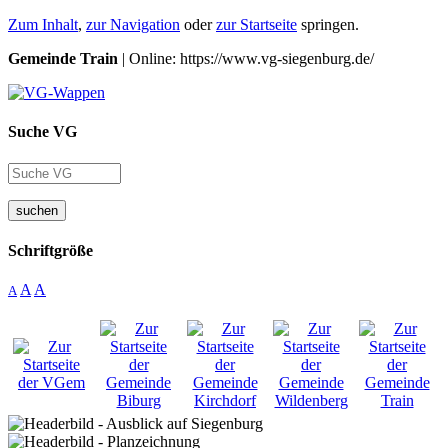
Zum Inhalt
,
zur Navigation
oder
zur Startseite
springen.
Gemeinde Train
| Online: https://www.vg-siegenburg.de/
Suche VG
suchen
Schriftgröße
A
A
A