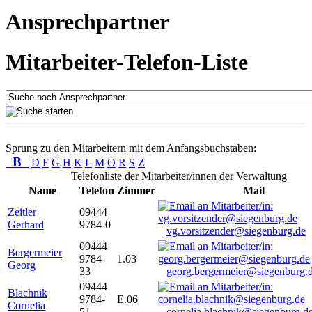
Ansprechpartner
Mitarbeiter-Telefon-Liste
Sprung zu den Mitarbeitern mit dem Anfangsbuchstaben:
B
D
F
G
H
K
L
M
O
R
S
Z
Telefonliste der Mitarbeiter/innen der Verwaltung
Name
Telefon
Zimmer
Mail
Zeitler
09444
Gerhard
9784-0
vg.vorsitzender@siegenburg.de
09444
Bergermeier
9784-
1.03
Georg
33
georg.bergermeier@siegenburg.
09444
Blachnik
9784-
E.06
Cornelia
51
cornelia.blachnik@siegenburg.d