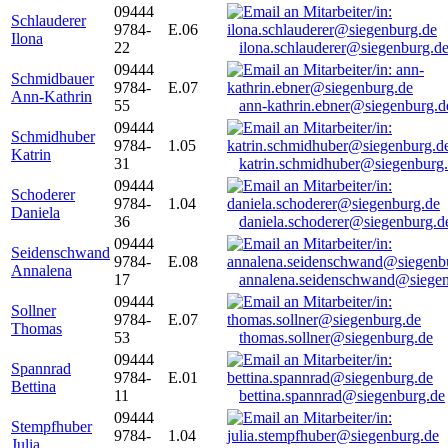
09444
Schlauderer
9784-
E.06
Ilona
22
ilona.schlauderer@siegenburg.d
09444
Schmidbauer
9784-
E.07
Ann-Kathrin
55
ann-kathrin.ebner@siegenburg.d
09444
Schmidhuber
9784-
1.05
Katrin
31
katrin.schmidhuber@siegenburg
09444
Schoderer
9784-
1.04
Daniela
36
daniela.schoderer@siegenburg.d
09444
Seidenschwand
9784-
E.08
Annalena
17
annalena.seidenschwand@siegen
09444
Sollner
9784-
E.07
Thomas
53
thomas.sollner@siegenburg.de
09444
Spannrad
9784-
E.01
Bettina
11
bettina.spannrad@siegenburg.de
09444
Stempfhuber
9784-
1.04
Julia