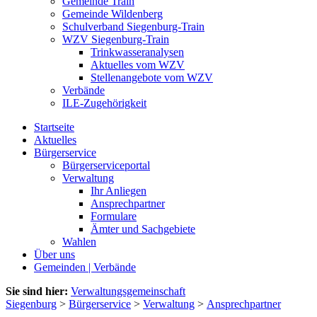
Gemeinde Train
Gemeinde Wildenberg
Schulverband Siegenburg-Train
WZV Siegenburg-Train
Trinkwasseranalysen
Aktuelles vom WZV
Stellenangebote vom WZV
Verbände
ILE-Zugehörigkeit
Startseite
Aktuelles
Bürgerservice
Bürgerserviceportal
Verwaltung
Ihr Anliegen
Ansprechpartner
Formulare
Ämter und Sachgebiete
Wahlen
Über uns
Gemeinden | Verbände
Sie sind hier:
Verwaltungsgemeinschaft
Siegenburg
>
Bürgerservice
>
Verwaltung
>
Ansprechpartner