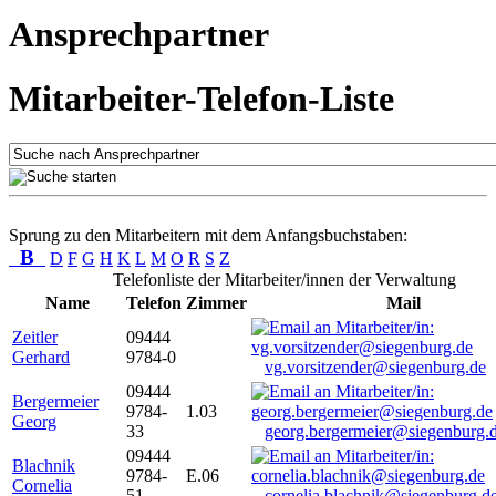
Ansprechpartner
Mitarbeiter-Telefon-Liste
Sprung zu den Mitarbeitern mit dem Anfangsbuchstaben:
B
D
F
G
H
K
L
M
O
R
S
Z
Telefonliste der Mitarbeiter/innen der Verwaltung
Name
Telefon
Zimmer
Mail
Zeitler
09444
Gerhard
9784-0
vg.vorsitzender@siegenburg.de
09444
Bergermeier
9784-
1.03
Georg
33
georg.bergermeier@siegenburg.
09444
Blachnik
9784-
E.06
Cornelia
51
cornelia.blachnik@siegenburg.d