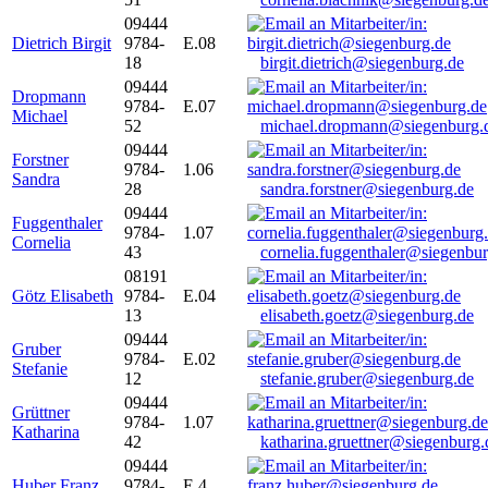
09444
Dietrich Birgit
9784-
E.08
18
birgit.dietrich@siegenburg.de
09444
Dropmann
9784-
E.07
Michael
52
michael.dropmann@siegenburg.
09444
Forstner
9784-
1.06
Sandra
28
sandra.forstner@siegenburg.de
09444
Fuggenthaler
9784-
1.07
Cornelia
43
cornelia.fuggenthaler@siegenbu
08191
Götz Elisabeth
9784-
E.04
13
elisabeth.goetz@siegenburg.de
09444
Gruber
9784-
E.02
Stefanie
12
stefanie.gruber@siegenburg.de
09444
Grüttner
9784-
1.07
Katharina
42
katharina.gruettner@siegenburg.
09444
Huber Franz
9784-
E 4