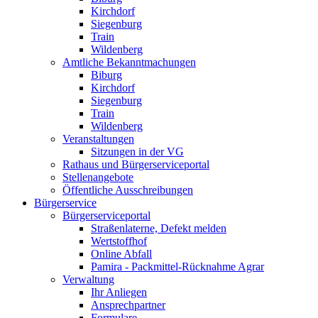
Kirchdorf
Siegenburg
Train
Wildenberg
Amtliche Bekanntmachungen
Biburg
Kirchdorf
Siegenburg
Train
Wildenberg
Veranstaltungen
Sitzungen in der VG
Rathaus und Bürgerserviceportal
Stellenangebote
Öffentliche Ausschreibungen
Bürgerservice
Bürgerserviceportal
Straßenlaterne, Defekt melden
Wertstoffhof
Online Abfall
Pamira - Packmittel-Rücknahme Agrar
Verwaltung
Ihr Anliegen
Ansprechpartner
Formulare