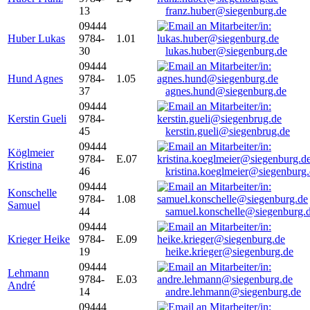
13
franz.huber@siegenburg.de
09444
Huber Lukas
9784-
1.01
30
lukas.huber@siegenburg.de
09444
Hund Agnes
9784-
1.05
37
agnes.hund@siegenburg.de
09444
Kerstin Gueli
9784-
45
kerstin.gueli@siegenbrug.de
09444
Köglmeier
9784-
E.07
Kristina
46
kristina.koeglmeier@siegenburg
09444
Konschelle
9784-
1.08
Samuel
44
samuel.konschelle@siegenburg.
09444
Krieger Heike
9784-
E.09
19
heike.krieger@siegenburg.de
09444
Lehmann
9784-
E.03
André
14
andre.lehmann@siegenburg.de
09444