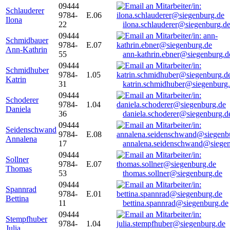
09444
Schlauderer
9784-
E.06
Ilona
22
ilona.schlauderer@siegenburg.d
09444
Schmidbauer
9784-
E.07
Ann-Kathrin
55
ann-kathrin.ebner@siegenburg.d
09444
Schmidhuber
9784-
1.05
Katrin
31
katrin.schmidhuber@siegenburg
09444
Schoderer
9784-
1.04
Daniela
36
daniela.schoderer@siegenburg.d
09444
Seidenschwand
9784-
E.08
Annalena
17
annalena.seidenschwand@siegen
09444
Sollner
9784-
E.07
Thomas
53
thomas.sollner@siegenburg.de
09444
Spannrad
9784-
E.01
Bettina
11
bettina.spannrad@siegenburg.de
09444
Stempfhuber
9784-
1.04
Julia