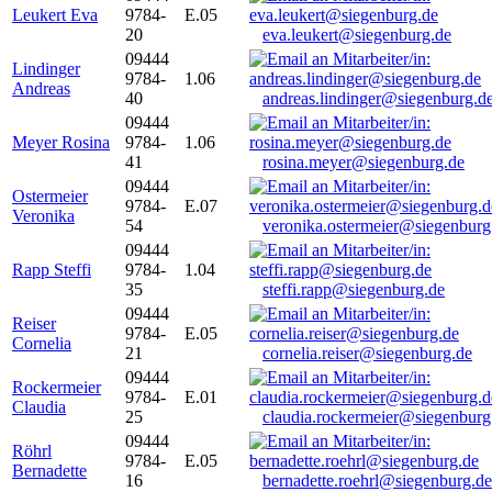
Leukert Eva
9784-
E.05
20
eva.leukert@siegenburg.de
09444
Lindinger
9784-
1.06
Andreas
40
andreas.lindinger@siegenburg.d
09444
Meyer Rosina
9784-
1.06
41
rosina.meyer@siegenburg.de
09444
Ostermeier
9784-
E.07
Veronika
54
veronika.ostermeier@siegenburg
09444
Rapp Steffi
9784-
1.04
35
steffi.rapp@siegenburg.de
09444
Reiser
9784-
E.05
Cornelia
21
cornelia.reiser@siegenburg.de
09444
Rockermeier
9784-
E.01
Claudia
25
claudia.rockermeier@siegenburg
09444
Röhrl
9784-
E.05
Bernadette
16
bernadette.roehrl@siegenburg.de