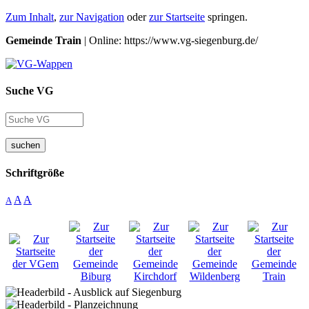
Zum Inhalt
,
zur Navigation
oder
zur Startseite
springen.
Gemeinde Train
| Online: https://www.vg-siegenburg.de/
Suche VG
suchen
Schriftgröße
A
A
A