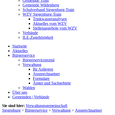
Gemeinde Train
Gemeinde Wildenberg
Schulverband Siegenburg-Train
WZV Siegenburg-Train
Trinkwasseranalysen
Aktuelles vom WZV
Stellenangebote vom WZV
Verbände
ILE-Zugehörigkeit
Startseite
Aktuelles
Bürgerservice
Bürgerserviceportal
Verwaltung
Ihr Anliegen
Ansprechpartner
Formulare
Ämter und Sachgebiete
Wahlen
Über uns
Gemeinden | Verbände
Sie sind hier:
Verwaltungsgemeinschaft
Siegenburg
>
Bürgerservice
>
Verwaltung
>
Ansprechpartner