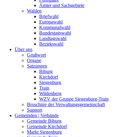
Ämter und Sachgebiete
Wahlen
Briefwahl
Europawahl
Kommunalwahl
Bundestagswahl
Landtagswahl
Bezirkswahl
Über uns
Grußwort
Organe
Satzungen
Biburg
Kirchdorf
Siegenburg
Train
Wildenberg
WZV der Gruppe Siegenburg-Train
Broschüre der Verwaltungsgemeinschaft
Support
Gemeinden | Verbände
Gemeinde Biburg
Gemeinde Kirchdorf
Markt Siegenburg