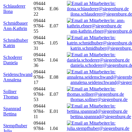
09444
Schlauderer
9784-
E.06
Ilona
22
ilona.schlauderer@siegenburg.d
09444
Schmidbauer
9784-
E.07
Ann-Kathrin
55
ann-kathrin.ebner@siegenburg.d
09444
Schmidhuber
9784-
1.05
Katrin
31
katrin.schmidhuber@siegenburg
09444
Schoderer
9784-
1.04
Daniela
36
daniela.schoderer@siegenburg.d
09444
Seidenschwand
9784-
E.08
Annalena
17
annalena.seidenschwand@siegen
09444
Sollner
9784-
E.07
Thomas
53
thomas.sollner@siegenburg.de
09444
Spannrad
9784-
E.01
Bettina
11
bettina.spannrad@siegenburg.de
09444
Stempfhuber
9784-
1.04
Julia