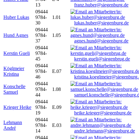
13
franz.huber@siegenburg.de
09444
Huber Lukas
9784-
1.01
30
lukas.huber@siegenburg.de
09444
Hund Agnes
9784-
1.05
37
agnes.hund@siegenburg.de
09444
Kerstin Gueli
9784-
45
kerstin.gueli@siegenbrug.de
09444
Köglmeier
9784-
E.07
Kristina
46
kristina.koeglmeier@siegenburg
09444
Konschelle
9784-
1.08
Samuel
44
samuel.konschelle@siegenburg.
09444
Krieger Heike
9784-
E.09
19
heike.krieger@siegenburg.de
09444
Lehmann
9784-
E.03
André
14
andre.lehmann@siegenburg.de
09444