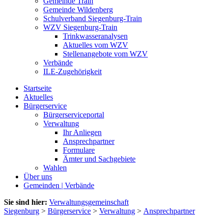
Gemeinde Train
Gemeinde Wildenberg
Schulverband Siegenburg-Train
WZV Siegenburg-Train
Trinkwasseranalysen
Aktuelles vom WZV
Stellenangebote vom WZV
Verbände
ILE-Zugehörigkeit
Startseite
Aktuelles
Bürgerservice
Bürgerserviceportal
Verwaltung
Ihr Anliegen
Ansprechpartner
Formulare
Ämter und Sachgebiete
Wahlen
Über uns
Gemeinden | Verbände
Sie sind hier:
Verwaltungsgemeinschaft
Siegenburg
>
Bürgerservice
>
Verwaltung
>
Ansprechpartner