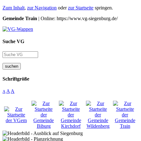
Zum Inhalt
,
zur Navigation
oder
zur Startseite
springen.
Gemeinde Train
| Online: https://www.vg-siegenburg.de/
Suche VG
suchen
Schriftgröße
A
A
A