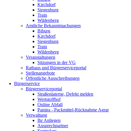
Kirchdorf
Siegenburg
Train
Wildenberg
Amtliche Bekanntmachungen
Biburg
Kirchdorf
Siegenburg
Train
Wildenberg
Veranstaltungen
Sitzungen in der VG
Rathaus und Bürgerserviceportal
Stellenangebote
Öffentliche Ausschreibungen
Bürgerservice
Bürgerserviceportal
Straßenlaterne, Defekt melden
Wertstoffhof
Online Abfall
Pamira - Packmittel-Rücknahme Agrar
Verwaltung
Ihr Anliegen
Ansprechpartner
Formulare