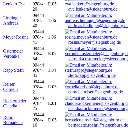
Leukert Eva
9784-
E.05
20
eva.leukert@siegenburg.de
09444
Lindinger
9784-
1.06
Andreas
40
andreas.lindinger@siegenburg.d
09444
Meyer Rosina
9784-
1.06
41
rosina.meyer@siegenburg.de
09444
Ostermeier
9784-
E.07
Veronika
54
veronika.ostermeier@siegenburg
09444
Rapp Steffi
9784-
1.04
35
steffi.rapp@siegenburg.de
09444
Reiser
9784-
E.05
Cornelia
21
cornelia.reiser@siegenburg.de
09444
Rockermeier
9784-
E.01
Claudia
25
claudia.rockermeier@siegenburg
09444
Röhrl
9784-
E.05
Bernadette
16
bernadette.roehrl@siegenburg.de