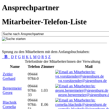
Ansprechpartner
Mitarbeiter-Telefon-Liste
Sprung zu den Mitarbeitern mit dem Anfangsbuchstaben:
B
D
F
G
H
K
L
M
O
R
S
Z
Telefonliste der Mitarbeiter/innen der Verwaltung
Name
Telefon
Zimmer
Mail
Zeitler
09444
Gerhard
9784-0
vg.vorsitzender@siegenburg.de
09444
Bergermeier
9784-
1.03
Georg
33
georg.bergermeier@siegenburg.
09444
Blachnik
9784-
E.06
Cornelia
51
cornelia.blachnik@siegenburg.d