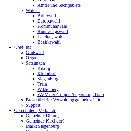
Ämter und Sachgebiete
Wahlen
Briefwahl
Europawahl
Kommunalwahl
Bundestagswahl
Landtagswahl
Bezirkswahl
Über uns
Grußwort
Organe
Satzungen
Biburg
Kirchdorf
Siegenburg
Train
Wildenberg
WZV der Gruppe Siegenburg-Train
Broschüre der Verwaltungsgemeinschaft
Support
Gemeinden | Verbände
Gemeinde Biburg
Gemeinde Kirchdorf
Markt Siegenburg