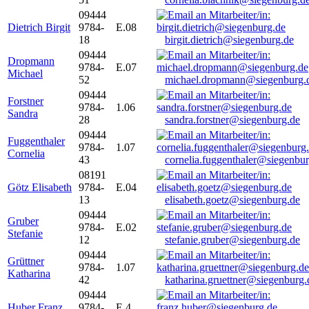
09444
Dietrich Birgit
9784-
E.08
18
birgit.dietrich@siegenburg.de
09444
Dropmann
9784-
E.07
Michael
52
michael.dropmann@siegenburg.
09444
Forstner
9784-
1.06
Sandra
28
sandra.forstner@siegenburg.de
09444
Fuggenthaler
9784-
1.07
Cornelia
43
cornelia.fuggenthaler@siegenbu
08191
Götz Elisabeth
9784-
E.04
13
elisabeth.goetz@siegenburg.de
09444
Gruber
9784-
E.02
Stefanie
12
stefanie.gruber@siegenburg.de
09444
Grüttner
9784-
1.07
Katharina
42
katharina.gruettner@siegenburg.
09444
Huber Franz
9784-
E 4