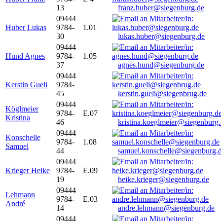
13
franz.huber@siegenburg.de
09444
Huber Lukas
9784-
1.01
30
lukas.huber@siegenburg.de
09444
Hund Agnes
9784-
1.05
37
agnes.hund@siegenburg.de
09444
Kerstin Gueli
9784-
45
kerstin.gueli@siegenbrug.de
09444
Köglmeier
9784-
E.07
Kristina
46
kristina.koeglmeier@siegenburg
09444
Konschelle
9784-
1.08
Samuel
44
samuel.konschelle@siegenburg.
09444
Krieger Heike
9784-
E.09
19
heike.krieger@siegenburg.de
09444
Lehmann
9784-
E.03
André
14
andre.lehmann@siegenburg.de
09444