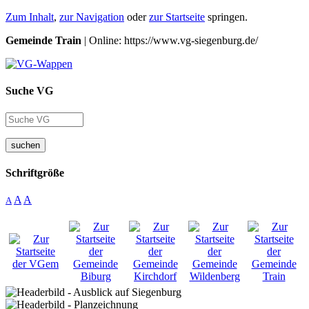
Zum Inhalt
,
zur Navigation
oder
zur Startseite
springen.
Gemeinde Train
| Online: https://www.vg-siegenburg.de/
Suche VG
suchen
Schriftgröße
A
A
A