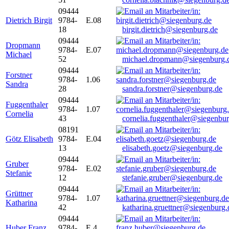
09444
Dietrich Birgit
9784-
E.08
18
birgit.dietrich@siegenburg.de
09444
Dropmann
9784-
E.07
Michael
52
michael.dropmann@siegenburg.
09444
Forstner
9784-
1.06
Sandra
28
sandra.forstner@siegenburg.de
09444
Fuggenthaler
9784-
1.07
Cornelia
43
cornelia.fuggenthaler@siegenbu
08191
Götz Elisabeth
9784-
E.04
13
elisabeth.goetz@siegenburg.de
09444
Gruber
9784-
E.02
Stefanie
12
stefanie.gruber@siegenburg.de
09444
Grüttner
9784-
1.07
Katharina
42
katharina.gruettner@siegenburg.
09444
Huber Franz
9784-
E 4