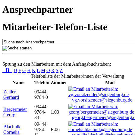
Ansprechpartner
Mitarbeiter-Telefon-Liste
Sprung zu den Mitarbeitern mit dem Anfangsbuchstaben:
B
D
F
G
H
K
L
M
O
R
S
Z
Telefonliste der Mitarbeiter/innen der Verwaltung
Name
Telefon
Zimmer
Mail
Zeitler
09444
Gerhard
9784-0
vg.vorsitzender@siegenburg.de
09444
Bergermeier
9784-
1.03
Georg
33
georg.bergermeier@siegenburg.
09444
Blachnik
9784-
E.06
Cornelia
51
cornelia.blachnik@siegenburg.d