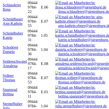
09444
Schlauderer
9784-
E.06
Ilona
22
ilona.schlauderer@siegenburg.d
09444
Schmidbauer
9784-
E.07
Ann-Kathrin
55
ann-kathrin.ebner@siegenburg.d
09444
Schmidhuber
9784-
1.05
Katrin
31
katrin.schmidhuber@siegenburg
09444
Schoderer
9784-
1.04
Daniela
36
daniela.schoderer@siegenburg.d
09444
Seidenschwand
9784-
E.08
Annalena
17
annalena.seidenschwand@siegen
09444
Sollner
9784-
E.07
Thomas
53
thomas.sollner@siegenburg.de
09444
Spannrad
9784-
E.01
Bettina
11
bettina.spannrad@siegenburg.de
09444
Stempfhuber
9784-
1.04
Julia