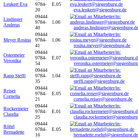
Leukert Eva
9784-
E.05
20
eva.leukert@siegenburg.de
09444
Lindinger
9784-
1.06
Andreas
40
andreas.lindinger@siegenburg.d
09444
Meyer Rosina
9784-
1.06
41
rosina.meyer@siegenburg.de
09444
Ostermeier
9784-
E.07
Veronika
54
veronika.ostermeier@siegenburg
09444
Rapp Steffi
9784-
1.04
35
steffi.rapp@siegenburg.de
09444
Reiser
9784-
E.05
Cornelia
21
cornelia.reiser@siegenburg.de
09444
Rockermeier
9784-
E.01
Claudia
25
claudia.rockermeier@siegenburg
09444
Röhrl
9784-
E.05
Bernadette
16
bernadette.roehrl@siegenburg.de