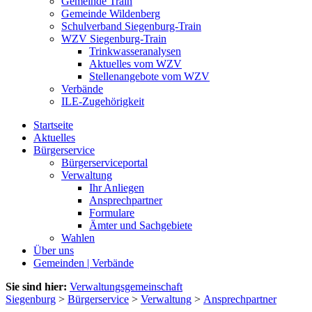
Gemeinde Train
Gemeinde Wildenberg
Schulverband Siegenburg-Train
WZV Siegenburg-Train
Trinkwasseranalysen
Aktuelles vom WZV
Stellenangebote vom WZV
Verbände
ILE-Zugehörigkeit
Startseite
Aktuelles
Bürgerservice
Bürgerserviceportal
Verwaltung
Ihr Anliegen
Ansprechpartner
Formulare
Ämter und Sachgebiete
Wahlen
Über uns
Gemeinden | Verbände
Sie sind hier:
Verwaltungsgemeinschaft
Siegenburg
>
Bürgerservice
>
Verwaltung
>
Ansprechpartner