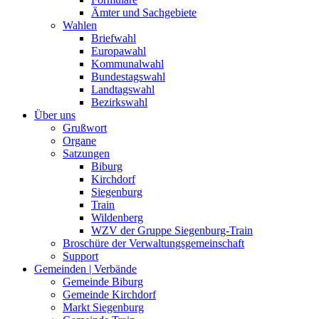
Ämter und Sachgebiete
Wahlen
Briefwahl
Europawahl
Kommunalwahl
Bundestagswahl
Landtagswahl
Bezirkswahl
Über uns
Grußwort
Organe
Satzungen
Biburg
Kirchdorf
Siegenburg
Train
Wildenberg
WZV der Gruppe Siegenburg-Train
Broschüre der Verwaltungsgemeinschaft
Support
Gemeinden | Verbände
Gemeinde Biburg
Gemeinde Kirchdorf
Markt Siegenburg