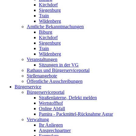
Kirchdorf
Siegenburg
Train
Wildenberg
Amtliche Bekanntmachungen
Biburg
Kirchdorf
Siegenburg
Train
Wildenberg
Veranstaltungen
Sitzungen in der VG
Rathaus und Bürgerserviceportal
Stellenangebote
Öffentliche Ausschreibungen
Bürgerservice
Bürgerserviceportal
Straßenlaterne, Defekt melden
Wertstoffhof
Online Abfall
Pamira - Packmittel-Rücknahme Agrar
Verwaltung
Ihr Anliegen
Ansprechpartner
Formulare