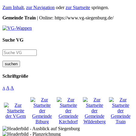
Zum Inhalt
,
zur Navigation
oder
zur Startseite
springen.
Gemeinde Train
| Online: https://www.vg-siegenburg.de/
Suche VG
suchen
Schriftgröße
A
A
A