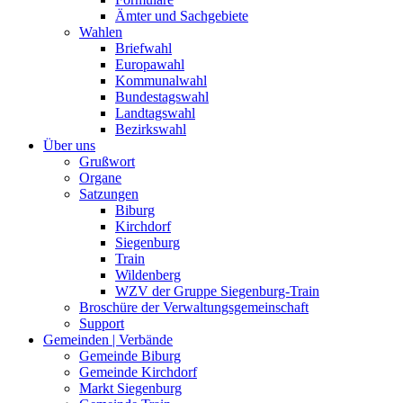
Ämter und Sachgebiete
Wahlen
Briefwahl
Europawahl
Kommunalwahl
Bundestagswahl
Landtagswahl
Bezirkswahl
Über uns
Grußwort
Organe
Satzungen
Biburg
Kirchdorf
Siegenburg
Train
Wildenberg
WZV der Gruppe Siegenburg-Train
Broschüre der Verwaltungsgemeinschaft
Support
Gemeinden | Verbände
Gemeinde Biburg
Gemeinde Kirchdorf
Markt Siegenburg