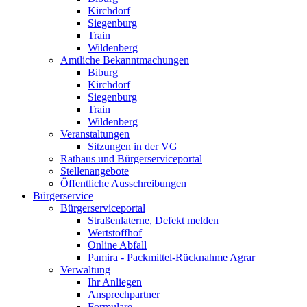
Kirchdorf
Siegenburg
Train
Wildenberg
Amtliche Bekanntmachungen
Biburg
Kirchdorf
Siegenburg
Train
Wildenberg
Veranstaltungen
Sitzungen in der VG
Rathaus und Bürgerserviceportal
Stellenangebote
Öffentliche Ausschreibungen
Bürgerservice
Bürgerserviceportal
Straßenlaterne, Defekt melden
Wertstoffhof
Online Abfall
Pamira - Packmittel-Rücknahme Agrar
Verwaltung
Ihr Anliegen
Ansprechpartner
Formulare