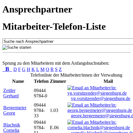
Ansprechpartner
Mitarbeiter-Telefon-Liste
Sprung zu den Mitarbeitern mit dem Anfangsbuchstaben:
B
D
F
G
H
K
L
M
O
R
S
Z
Telefonliste der Mitarbeiter/innen der Verwaltung
Name
Telefon
Zimmer
Mail
Zeitler
09444
Gerhard
9784-0
vg.vorsitzender@siegenburg.de
09444
Bergermeier
9784-
1.03
Georg
33
georg.bergermeier@siegenburg.
09444
Blachnik
9784-
E.06
Cornelia
51
cornelia.blachnik@siegenburg.d