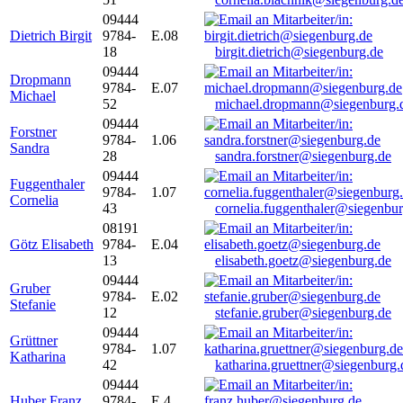
09444
Dietrich Birgit
9784-
E.08
18
birgit.dietrich@siegenburg.de
09444
Dropmann
9784-
E.07
Michael
52
michael.dropmann@siegenburg.
09444
Forstner
9784-
1.06
Sandra
28
sandra.forstner@siegenburg.de
09444
Fuggenthaler
9784-
1.07
Cornelia
43
cornelia.fuggenthaler@siegenbu
08191
Götz Elisabeth
9784-
E.04
13
elisabeth.goetz@siegenburg.de
09444
Gruber
9784-
E.02
Stefanie
12
stefanie.gruber@siegenburg.de
09444
Grüttner
9784-
1.07
Katharina
42
katharina.gruettner@siegenburg.
09444
Huber Franz
9784-
E 4