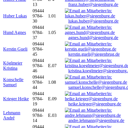
13
franz.huber@siegenburg.de
09444
Huber Lukas
9784-
1.01
30
lukas.huber@siegenburg.de
09444
Hund Agnes
9784-
1.05
37
agnes.hund@siegenburg.de
09444
Kerstin Gueli
9784-
45
kerstin.gueli@siegenbrug.de
09444
Köglmeier
9784-
E.07
Kristina
46
kristina.koeglmeier@siegenburg
09444
Konschelle
9784-
1.08
Samuel
44
samuel.konschelle@siegenburg.
09444
Krieger Heike
9784-
E.09
19
heike.krieger@siegenburg.de
09444
Lehmann
9784-
E.03
André
14
andre.lehmann@siegenburg.de
09444