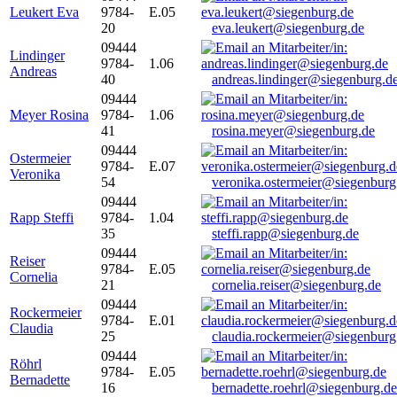
Leukert Eva
9784-
E.05
20
eva.leukert@siegenburg.de
09444
Lindinger
9784-
1.06
Andreas
40
andreas.lindinger@siegenburg.d
09444
Meyer Rosina
9784-
1.06
41
rosina.meyer@siegenburg.de
09444
Ostermeier
9784-
E.07
Veronika
54
veronika.ostermeier@siegenburg
09444
Rapp Steffi
9784-
1.04
35
steffi.rapp@siegenburg.de
09444
Reiser
9784-
E.05
Cornelia
21
cornelia.reiser@siegenburg.de
09444
Rockermeier
9784-
E.01
Claudia
25
claudia.rockermeier@siegenburg
09444
Röhrl
9784-
E.05
Bernadette
16
bernadette.roehrl@siegenburg.de