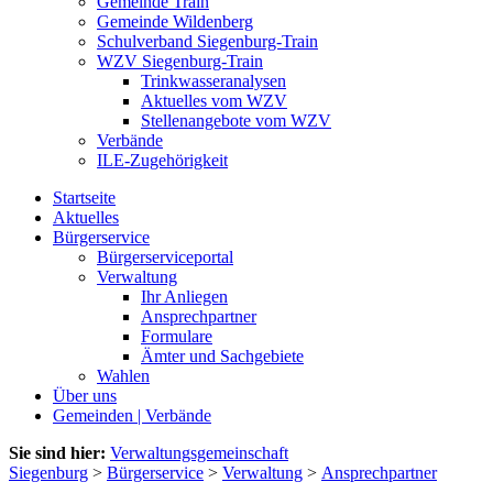
Gemeinde Train
Gemeinde Wildenberg
Schulverband Siegenburg-Train
WZV Siegenburg-Train
Trinkwasseranalysen
Aktuelles vom WZV
Stellenangebote vom WZV
Verbände
ILE-Zugehörigkeit
Startseite
Aktuelles
Bürgerservice
Bürgerserviceportal
Verwaltung
Ihr Anliegen
Ansprechpartner
Formulare
Ämter und Sachgebiete
Wahlen
Über uns
Gemeinden | Verbände
Sie sind hier:
Verwaltungsgemeinschaft
Siegenburg
>
Bürgerservice
>
Verwaltung
>
Ansprechpartner