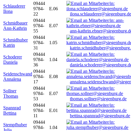
09444
Schlauderer
9784-
E.06
Ilona
22
ilona.schlauderer@siegenburg.d
09444
Schmidbauer
9784-
E.07
Ann-Kathrin
55
ann-kathrin.ebner@siegenburg.d
09444
Schmidhuber
9784-
1.05
Katrin
31
katrin.schmidhuber@siegenburg
09444
Schoderer
9784-
1.04
Daniela
36
daniela.schoderer@siegenburg.d
09444
Seidenschwand
9784-
E.08
Annalena
17
annalena.seidenschwand@siegen
09444
Sollner
9784-
E.07
Thomas
53
thomas.sollner@siegenburg.de
09444
Spannrad
9784-
E.01
Bettina
11
bettina.spannrad@siegenburg.de
09444
Stempfhuber
9784-
1.04
Julia