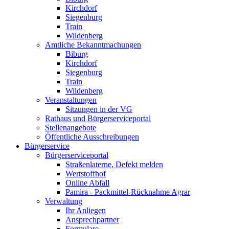
Kirchdorf
Siegenburg
Train
Wildenberg
Amtliche Bekanntmachungen
Biburg
Kirchdorf
Siegenburg
Train
Wildenberg
Veranstaltungen
Sitzungen in der VG
Rathaus und Bürgerserviceportal
Stellenangebote
Öffentliche Ausschreibungen
Bürgerservice
Bürgerserviceportal
Straßenlaterne, Defekt melden
Wertstoffhof
Online Abfall
Pamira - Packmittel-Rücknahme Agrar
Verwaltung
Ihr Anliegen
Ansprechpartner
Formulare