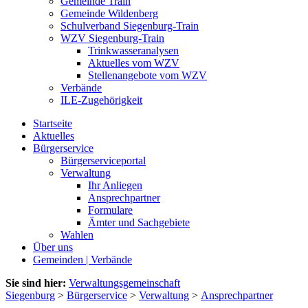
Gemeinde Train
Gemeinde Wildenberg
Schulverband Siegenburg-Train
WZV Siegenburg-Train
Trinkwasseranalysen
Aktuelles vom WZV
Stellenangebote vom WZV
Verbände
ILE-Zugehörigkeit
Startseite
Aktuelles
Bürgerservice
Bürgerserviceportal
Verwaltung
Ihr Anliegen
Ansprechpartner
Formulare
Ämter und Sachgebiete
Wahlen
Über uns
Gemeinden | Verbände
Sie sind hier:
Verwaltungsgemeinschaft
Siegenburg
>
Bürgerservice
>
Verwaltung
>
Ansprechpartner