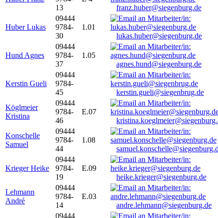
13
franz.huber@siegenburg.de
09444
Huber Lukas
9784-
1.01
30
lukas.huber@siegenburg.de
09444
Hund Agnes
9784-
1.05
37
agnes.hund@siegenburg.de
09444
Kerstin Gueli
9784-
45
kerstin.gueli@siegenbrug.de
09444
Köglmeier
9784-
E.07
Kristina
46
kristina.koeglmeier@siegenburg
09444
Konschelle
9784-
1.08
Samuel
44
samuel.konschelle@siegenburg.
09444
Krieger Heike
9784-
E.09
19
heike.krieger@siegenburg.de
09444
Lehmann
9784-
E.03
André
14
andre.lehmann@siegenburg.de
09444