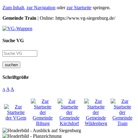
Zum Inhalt
,
zur Navigation
oder
zur Startseite
springen.
Gemeinde Train
| Online: https://www.vg-siegenburg.de/
Suche VG
suchen
Schriftgröße
A
A
A