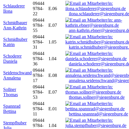
09444
Schlauderer
9784-
E.06
Ilona
22
ilona.schlauderer@siegenburg.d
09444
Schmidbauer
9784-
E.07
Ann-Kathrin
55
ann-kathrin.ebner@siegenburg.d
09444
Schmidhuber
9784-
1.05
Katrin
31
katrin.schmidhuber@siegenburg
09444
Schoderer
9784-
1.04
Daniela
36
daniela.schoderer@siegenburg.d
09444
Seidenschwand
9784-
E.08
Annalena
17
annalena.seidenschwand@siegen
09444
Sollner
9784-
E.07
Thomas
53
thomas.sollner@siegenburg.de
09444
Spannrad
9784-
E.01
Bettina
11
bettina.spannrad@siegenburg.de
09444
Stempfhuber
9784-
1.04
Julia