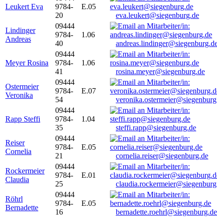
Leukert Eva
9784-
E.05
20
eva.leukert@siegenburg.de
09444
Lindinger
9784-
1.06
Andreas
40
andreas.lindinger@siegenburg.d
09444
Meyer Rosina
9784-
1.06
41
rosina.meyer@siegenburg.de
09444
Ostermeier
9784-
E.07
Veronika
54
veronika.ostermeier@siegenburg
09444
Rapp Steffi
9784-
1.04
35
steffi.rapp@siegenburg.de
09444
Reiser
9784-
E.05
Cornelia
21
cornelia.reiser@siegenburg.de
09444
Rockermeier
9784-
E.01
Claudia
25
claudia.rockermeier@siegenburg
09444
Röhrl
9784-
E.05
Bernadette
16
bernadette.roehrl@siegenburg.de