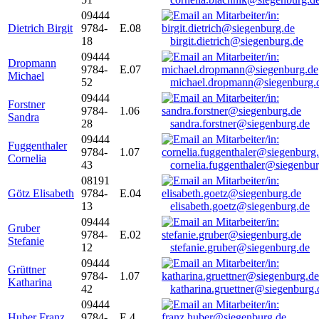
09444
Dietrich Birgit
9784-
E.08
18
birgit.dietrich@siegenburg.de
09444
Dropmann
9784-
E.07
Michael
52
michael.dropmann@siegenburg.
09444
Forstner
9784-
1.06
Sandra
28
sandra.forstner@siegenburg.de
09444
Fuggenthaler
9784-
1.07
Cornelia
43
cornelia.fuggenthaler@siegenbu
08191
Götz Elisabeth
9784-
E.04
13
elisabeth.goetz@siegenburg.de
09444
Gruber
9784-
E.02
Stefanie
12
stefanie.gruber@siegenburg.de
09444
Grüttner
9784-
1.07
Katharina
42
katharina.gruettner@siegenburg.
09444
Huber Franz
9784-
E 4