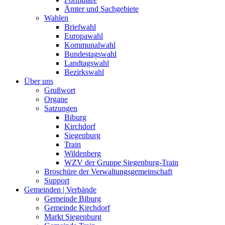
Ämter und Sachgebiete
Wahlen
Briefwahl
Europawahl
Kommunalwahl
Bundestagswahl
Landtagswahl
Bezirkswahl
Über uns
Grußwort
Organe
Satzungen
Biburg
Kirchdorf
Siegenburg
Train
Wildenberg
WZV der Gruppe Siegenburg-Train
Broschüre der Verwaltungsgemeinschaft
Support
Gemeinden | Verbände
Gemeinde Biburg
Gemeinde Kirchdorf
Markt Siegenburg