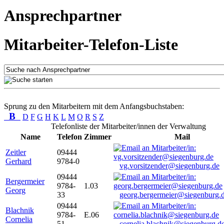
Ansprechpartner
Mitarbeiter-Telefon-Liste
Sprung zu den Mitarbeitern mit dem Anfangsbuchstaben:
B
D
F
G
H
K
L
M
O
R
S
Z
Telefonliste der Mitarbeiter/innen der Verwaltung
Name
Telefon
Zimmer
Mail
Zeitler
09444
Gerhard
9784-0
vg.vorsitzender@siegenburg.de
09444
Bergermeier
9784-
1.03
Georg
33
georg.bergermeier@siegenburg.
09444
Blachnik
9784-
E.06
Cornelia
51
cornelia.blachnik@siegenburg.d