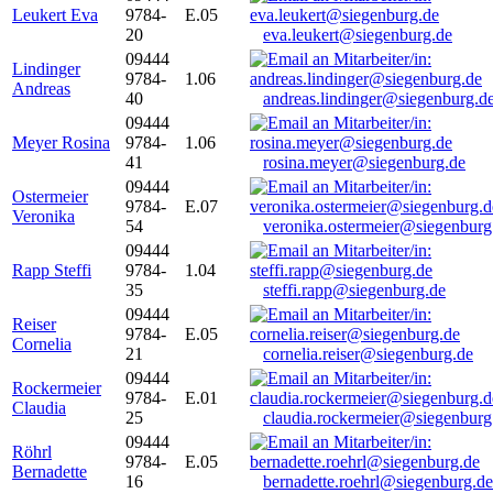
Leukert Eva
9784-
E.05
20
eva.leukert@siegenburg.de
09444
Lindinger
9784-
1.06
Andreas
40
andreas.lindinger@siegenburg.d
09444
Meyer Rosina
9784-
1.06
41
rosina.meyer@siegenburg.de
09444
Ostermeier
9784-
E.07
Veronika
54
veronika.ostermeier@siegenburg
09444
Rapp Steffi
9784-
1.04
35
steffi.rapp@siegenburg.de
09444
Reiser
9784-
E.05
Cornelia
21
cornelia.reiser@siegenburg.de
09444
Rockermeier
9784-
E.01
Claudia
25
claudia.rockermeier@siegenburg
09444
Röhrl
9784-
E.05
Bernadette
16
bernadette.roehrl@siegenburg.de