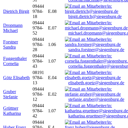
09444
Dietrich Birgit
9784-
E.08
18
birgit.dietrich@siegenburg.de
09444
Dropmann
9784-
E.07
Michael
52
michael.dropmann@siegenburg.
09444
Forstner
9784-
1.06
Sandra
28
sandra.forstner@siegenburg.de
09444
Fuggenthaler
9784-
1.07
Cornelia
43
cornelia.fuggenthaler@siegenbu
08191
Götz Elisabeth
9784-
E.04
13
elisabeth.goetz@siegenburg.de
09444
Gruber
9784-
E.02
Stefanie
12
stefanie.gruber@siegenburg.de
09444
Grüttner
9784-
1.07
Katharina
42
katharina.gruettner@siegenburg.
09444
Huber Franz
9784-
E 4