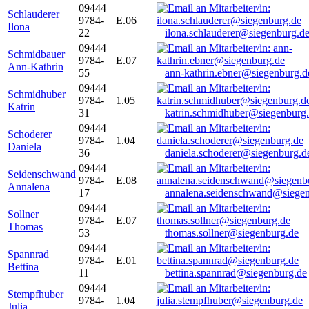
09444
Schlauderer
9784-
E.06
Ilona
22
ilona.schlauderer@siegenburg.d
09444
Schmidbauer
9784-
E.07
Ann-Kathrin
55
ann-kathrin.ebner@siegenburg.d
09444
Schmidhuber
9784-
1.05
Katrin
31
katrin.schmidhuber@siegenburg
09444
Schoderer
9784-
1.04
Daniela
36
daniela.schoderer@siegenburg.d
09444
Seidenschwand
9784-
E.08
Annalena
17
annalena.seidenschwand@siegen
09444
Sollner
9784-
E.07
Thomas
53
thomas.sollner@siegenburg.de
09444
Spannrad
9784-
E.01
Bettina
11
bettina.spannrad@siegenburg.de
09444
Stempfhuber
9784-
1.04
Julia