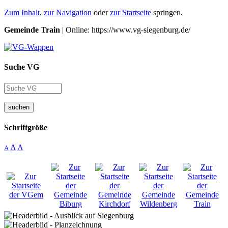
Zum Inhalt
,
zur Navigation
oder
zur Startseite
springen.
Gemeinde Train
| Online: https://www.vg-siegenburg.de/
Suche VG
suchen
Schriftgröße
A
A
A