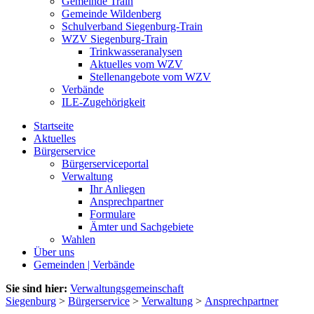
Gemeinde Train
Gemeinde Wildenberg
Schulverband Siegenburg-Train
WZV Siegenburg-Train
Trinkwasseranalysen
Aktuelles vom WZV
Stellenangebote vom WZV
Verbände
ILE-Zugehörigkeit
Startseite
Aktuelles
Bürgerservice
Bürgerserviceportal
Verwaltung
Ihr Anliegen
Ansprechpartner
Formulare
Ämter und Sachgebiete
Wahlen
Über uns
Gemeinden | Verbände
Sie sind hier:
Verwaltungsgemeinschaft
Siegenburg
>
Bürgerservice
>
Verwaltung
>
Ansprechpartner