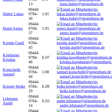
13
franz.huber@siegenburg.de
09444
Huber Lukas
9784-
1.01
30
lukas.huber@siegenburg.de
09444
Hund Agnes
9784-
1.05
37
agnes.hund@siegenburg.de
09444
Kerstin Gueli
9784-
45
kerstin.gueli@siegenbrug.de
09444
Köglmeier
9784-
E.07
Kristina
46
kristina.koeglmeier@siegenburg
09444
Konschelle
9784-
1.08
Samuel
44
samuel.konschelle@siegenburg.
09444
Krieger Heike
9784-
E.09
19
heike.krieger@siegenburg.de
09444
Lehmann
9784-
E.03
André
14
andre.lehmann@siegenburg.de
09444