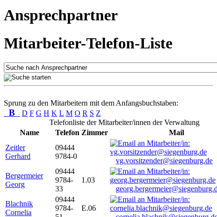
Ansprechpartner
Mitarbeiter-Telefon-Liste
Sprung zu den Mitarbeitern mit dem Anfangsbuchstaben:
B
D
F
G
H
K
L
M
O
R
S
Z
Telefonliste der Mitarbeiter/innen der Verwaltung
Name
Telefon
Zimmer
Mail
Zeitler
09444
Gerhard
9784-0
vg.vorsitzender@siegenburg.de
09444
Bergermeier
9784-
1.03
Georg
33
georg.bergermeier@siegenburg.
09444
Blachnik
9784-
E.06
Cornelia
51
cornelia.blachnik@siegenburg.d