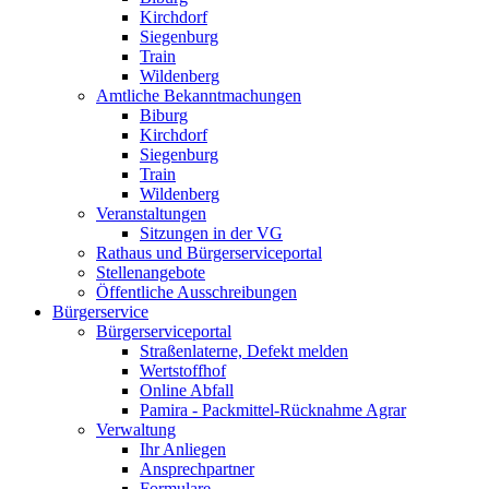
Kirchdorf
Siegenburg
Train
Wildenberg
Amtliche Bekanntmachungen
Biburg
Kirchdorf
Siegenburg
Train
Wildenberg
Veranstaltungen
Sitzungen in der VG
Rathaus und Bürgerserviceportal
Stellenangebote
Öffentliche Ausschreibungen
Bürgerservice
Bürgerserviceportal
Straßenlaterne, Defekt melden
Wertstoffhof
Online Abfall
Pamira - Packmittel-Rücknahme Agrar
Verwaltung
Ihr Anliegen
Ansprechpartner
Formulare