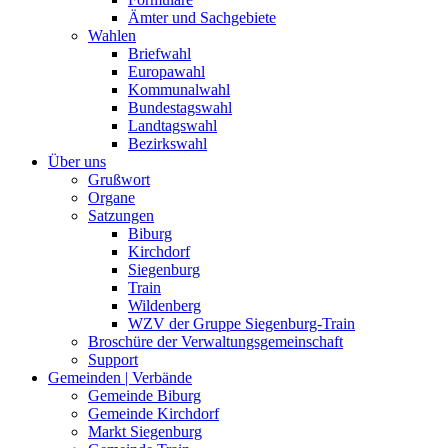
Ämter und Sachgebiete
Wahlen
Briefwahl
Europawahl
Kommunalwahl
Bundestagswahl
Landtagswahl
Bezirkswahl
Über uns
Grußwort
Organe
Satzungen
Biburg
Kirchdorf
Siegenburg
Train
Wildenberg
WZV der Gruppe Siegenburg-Train
Broschüre der Verwaltungsgemeinschaft
Support
Gemeinden | Verbände
Gemeinde Biburg
Gemeinde Kirchdorf
Markt Siegenburg