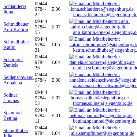
09444
Schlauderer
9784-
E.06
Ilona
22
ilona.schlauderer@siegenburg.d
09444
Schmidbauer
9784-
E.07
Ann-Kathrin
55
ann-kathrin.ebner@siegenburg.d
09444
Schmidhuber
9784-
1.05
Katrin
31
katrin.schmidhuber@siegenburg
09444
Schoderer
9784-
1.04
Daniela
36
daniela.schoderer@siegenburg.d
09444
Seidenschwand
9784-
E.08
Annalena
17
annalena.seidenschwand@siegen
09444
Sollner
9784-
E.07
Thomas
53
thomas.sollner@siegenburg.de
09444
Spannrad
9784-
E.01
Bettina
11
bettina.spannrad@siegenburg.de
09444
Stempfhuber
9784-
1.04
Julia