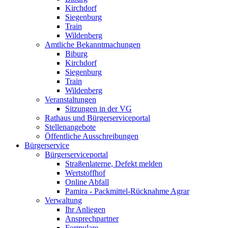
Kirchdorf
Siegenburg
Train
Wildenberg
Amtliche Bekanntmachungen
Biburg
Kirchdorf
Siegenburg
Train
Wildenberg
Veranstaltungen
Sitzungen in der VG
Rathaus und Bürgerserviceportal
Stellenangebote
Öffentliche Ausschreibungen
Bürgerservice
Bürgerserviceportal
Straßenlaterne, Defekt melden
Wertstoffhof
Online Abfall
Pamira - Packmittel-Rücknahme Agrar
Verwaltung
Ihr Anliegen
Ansprechpartner
Formulare