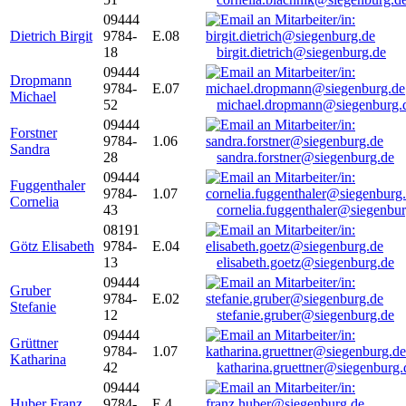
09444
Dietrich Birgit
9784-
E.08
18
birgit.dietrich@siegenburg.de
09444
Dropmann
9784-
E.07
Michael
52
michael.dropmann@siegenburg.
09444
Forstner
9784-
1.06
Sandra
28
sandra.forstner@siegenburg.de
09444
Fuggenthaler
9784-
1.07
Cornelia
43
cornelia.fuggenthaler@siegenbu
08191
Götz Elisabeth
9784-
E.04
13
elisabeth.goetz@siegenburg.de
09444
Gruber
9784-
E.02
Stefanie
12
stefanie.gruber@siegenburg.de
09444
Grüttner
9784-
1.07
Katharina
42
katharina.gruettner@siegenburg.
09444
Huber Franz
9784-
E 4