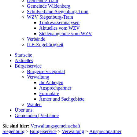
Gemeinde Train
Gemeinde Wildenberg
Schulverband Siegenburg-Train
WZV Siegenburg-Train
Trinkwasseranalysen
Aktuelles vom WZV
Stellenangebote vom WZV
Verbände
ILE-Zugehörigkeit
Startseite
Aktuelles
Bürgerservice
Bürgerserviceportal
Verwaltung
Ihr Anliegen
Ansprechpartner
Formulare
Ämter und Sachgebiete
Wahlen
Über uns
Gemeinden | Verbände
Sie sind hier:
Verwaltungsgemeinschaft
Siegenburg
>
Bürgerservice
>
Verwaltung
>
Ansprechpartner