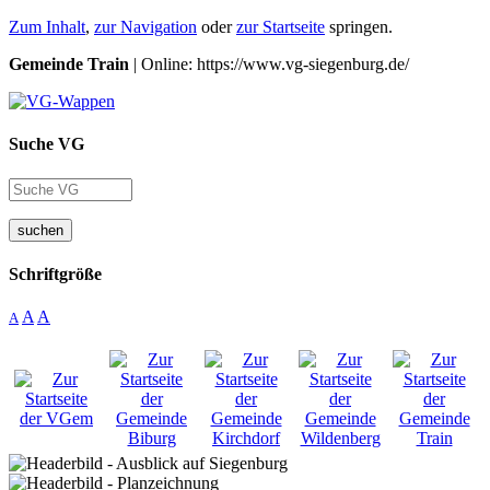
Zum Inhalt
,
zur Navigation
oder
zur Startseite
springen.
Gemeinde Train
| Online: https://www.vg-siegenburg.de/
Suche VG
suchen
Schriftgröße
A
A
A