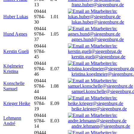
13
franz.huber@siegenburg.de
09444
Huber Lukas
9784-
1.01
30
lukas.huber@siegenburg.de
09444
Hund Agnes
9784-
1.05
37
agnes.hund@siegenburg.de
09444
Kerstin Gueli
9784-
45
kerstin.gueli@siegenbrug.de
09444
Köglmeier
9784-
E.07
Kristina
46
kristina.koeglmeier@siegenburg
09444
Konschelle
9784-
1.08
Samuel
44
samuel.konschelle@siegenburg.
09444
Krieger Heike
9784-
E.09
19
heike.krieger@siegenburg.de
09444
Lehmann
9784-
E.03
André
14
andre.lehmann@siegenburg.de
09444