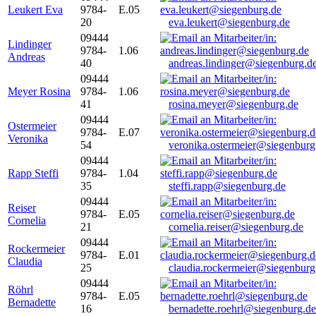
Leukert Eva
9784-
E.05
20
eva.leukert@siegenburg.de
09444
Lindinger
9784-
1.06
Andreas
40
andreas.lindinger@siegenburg.d
09444
Meyer Rosina
9784-
1.06
41
rosina.meyer@siegenburg.de
09444
Ostermeier
9784-
E.07
Veronika
54
veronika.ostermeier@siegenburg
09444
Rapp Steffi
9784-
1.04
35
steffi.rapp@siegenburg.de
09444
Reiser
9784-
E.05
Cornelia
21
cornelia.reiser@siegenburg.de
09444
Rockermeier
9784-
E.01
Claudia
25
claudia.rockermeier@siegenburg
09444
Röhrl
9784-
E.05
Bernadette
16
bernadette.roehrl@siegenburg.de