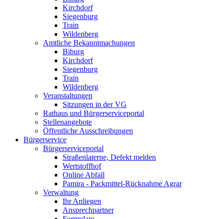
Kirchdorf
Siegenburg
Train
Wildenberg
Amtliche Bekanntmachungen
Biburg
Kirchdorf
Siegenburg
Train
Wildenberg
Veranstaltungen
Sitzungen in der VG
Rathaus und Bürgerserviceportal
Stellenangebote
Öffentliche Ausschreibungen
Bürgerservice
Bürgerserviceportal
Straßenlaterne, Defekt melden
Wertstoffhof
Online Abfall
Pamira - Packmittel-Rücknahme Agrar
Verwaltung
Ihr Anliegen
Ansprechpartner
Formulare