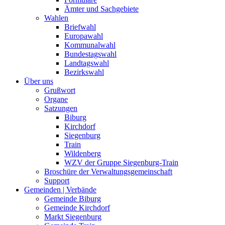
Ämter und Sachgebiete
Wahlen
Briefwahl
Europawahl
Kommunalwahl
Bundestagswahl
Landtagswahl
Bezirkswahl
Über uns
Grußwort
Organe
Satzungen
Biburg
Kirchdorf
Siegenburg
Train
Wildenberg
WZV der Gruppe Siegenburg-Train
Broschüre der Verwaltungsgemeinschaft
Support
Gemeinden | Verbände
Gemeinde Biburg
Gemeinde Kirchdorf
Markt Siegenburg