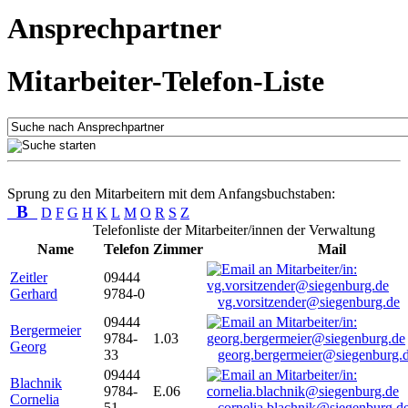
Ansprechpartner
Mitarbeiter-Telefon-Liste
Sprung zu den Mitarbeitern mit dem Anfangsbuchstaben:
B
D
F
G
H
K
L
M
O
R
S
Z
Telefonliste der Mitarbeiter/innen der Verwaltung
Name
Telefon
Zimmer
Mail
Zeitler
09444
Gerhard
9784-0
vg.vorsitzender@siegenburg.de
09444
Bergermeier
9784-
1.03
Georg
33
georg.bergermeier@siegenburg.
09444
Blachnik
9784-
E.06
Cornelia
51
cornelia.blachnik@siegenburg.d