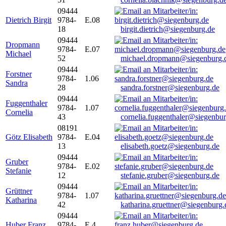
09444
Dietrich Birgit
9784-
E.08
18
birgit.dietrich@siegenburg.de
09444
Dropmann
9784-
E.07
Michael
52
michael.dropmann@siegenburg.
09444
Forstner
9784-
1.06
Sandra
28
sandra.forstner@siegenburg.de
09444
Fuggenthaler
9784-
1.07
Cornelia
43
cornelia.fuggenthaler@siegenbu
08191
Götz Elisabeth
9784-
E.04
13
elisabeth.goetz@siegenburg.de
09444
Gruber
9784-
E.02
Stefanie
12
stefanie.gruber@siegenburg.de
09444
Grüttner
9784-
1.07
Katharina
42
katharina.gruettner@siegenburg.
09444
Huber Franz
9784-
E 4