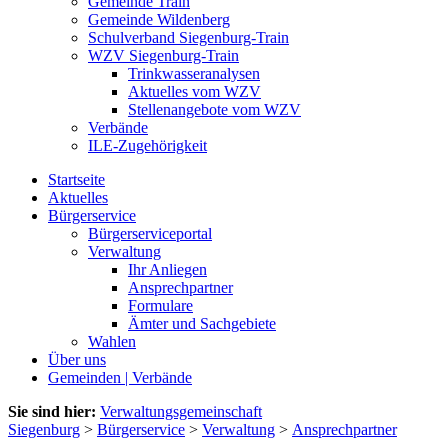
Gemeinde Train
Gemeinde Wildenberg
Schulverband Siegenburg-Train
WZV Siegenburg-Train
Trinkwasseranalysen
Aktuelles vom WZV
Stellenangebote vom WZV
Verbände
ILE-Zugehörigkeit
Startseite
Aktuelles
Bürgerservice
Bürgerserviceportal
Verwaltung
Ihr Anliegen
Ansprechpartner
Formulare
Ämter und Sachgebiete
Wahlen
Über uns
Gemeinden | Verbände
Sie sind hier:
Verwaltungsgemeinschaft
Siegenburg
>
Bürgerservice
>
Verwaltung
>
Ansprechpartner