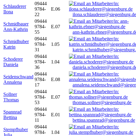
09444
Schlauderer
9784-
E.06
Ilona
22
ilona.schlauderer@siegenburg.d
09444
Schmidbauer
9784-
E.07
Ann-Kathrin
55
ann-kathrin.ebner@siegenburg.d
09444
Schmidhuber
9784-
1.05
Katrin
31
katrin.schmidhuber@siegenburg
09444
Schoderer
9784-
1.04
Daniela
36
daniela.schoderer@siegenburg.d
09444
Seidenschwand
9784-
E.08
Annalena
17
annalena.seidenschwand@siegen
09444
Sollner
9784-
E.07
Thomas
53
thomas.sollner@siegenburg.de
09444
Spannrad
9784-
E.01
Bettina
11
bettina.spannrad@siegenburg.de
09444
Stempfhuber
9784-
1.04
Julia