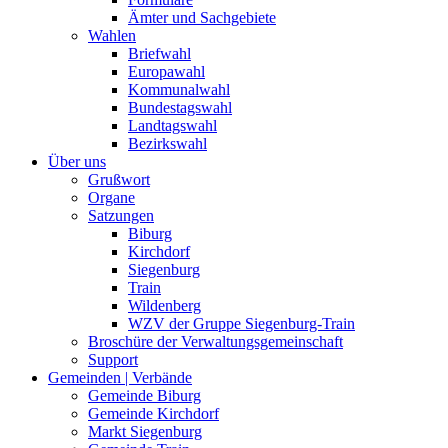
Ämter und Sachgebiete
Wahlen
Briefwahl
Europawahl
Kommunalwahl
Bundestagswahl
Landtagswahl
Bezirkswahl
Über uns
Grußwort
Organe
Satzungen
Biburg
Kirchdorf
Siegenburg
Train
Wildenberg
WZV der Gruppe Siegenburg-Train
Broschüre der Verwaltungsgemeinschaft
Support
Gemeinden | Verbände
Gemeinde Biburg
Gemeinde Kirchdorf
Markt Siegenburg