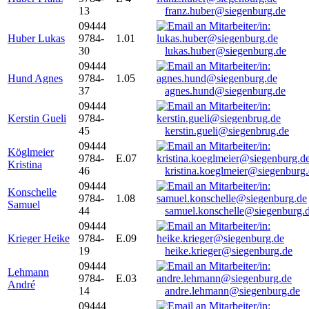
13
franz.huber@siegenburg.de
09444
Huber Lukas
9784-
1.01
30
lukas.huber@siegenburg.de
09444
Hund Agnes
9784-
1.05
37
agnes.hund@siegenburg.de
09444
Kerstin Gueli
9784-
45
kerstin.gueli@siegenbrug.de
09444
Köglmeier
9784-
E.07
Kristina
46
kristina.koeglmeier@siegenburg
09444
Konschelle
9784-
1.08
Samuel
44
samuel.konschelle@siegenburg.
09444
Krieger Heike
9784-
E.09
19
heike.krieger@siegenburg.de
09444
Lehmann
9784-
E.03
André
14
andre.lehmann@siegenburg.de
09444