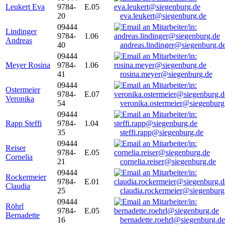
Leukert Eva
9784-
E.05
20
eva.leukert@siegenburg.de
09444
Lindinger
9784-
1.06
Andreas
40
andreas.lindinger@siegenburg.d
09444
Meyer Rosina
9784-
1.06
41
rosina.meyer@siegenburg.de
09444
Ostermeier
9784-
E.07
Veronika
54
veronika.ostermeier@siegenburg
09444
Rapp Steffi
9784-
1.04
35
steffi.rapp@siegenburg.de
09444
Reiser
9784-
E.05
Cornelia
21
cornelia.reiser@siegenburg.de
09444
Rockermeier
9784-
E.01
Claudia
25
claudia.rockermeier@siegenburg
09444
Röhrl
9784-
E.05
Bernadette
16
bernadette.roehrl@siegenburg.de