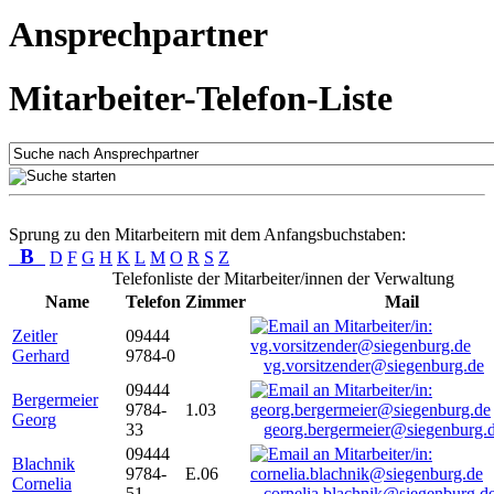
Ansprechpartner
Mitarbeiter-Telefon-Liste
Sprung zu den Mitarbeitern mit dem Anfangsbuchstaben:
B
D
F
G
H
K
L
M
O
R
S
Z
Telefonliste der Mitarbeiter/innen der Verwaltung
Name
Telefon
Zimmer
Mail
Zeitler
09444
Gerhard
9784-0
vg.vorsitzender@siegenburg.de
09444
Bergermeier
9784-
1.03
Georg
33
georg.bergermeier@siegenburg.
09444
Blachnik
9784-
E.06
Cornelia
51
cornelia.blachnik@siegenburg.d