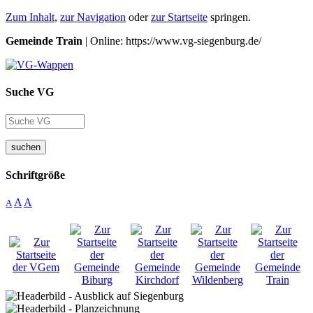
Zum Inhalt
,
zur Navigation
oder
zur Startseite
springen.
Gemeinde Train
| Online: https://www.vg-siegenburg.de/
Suche VG
suchen
Schriftgröße
A
A
A