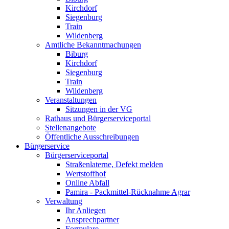
Kirchdorf
Siegenburg
Train
Wildenberg
Amtliche Bekanntmachungen
Biburg
Kirchdorf
Siegenburg
Train
Wildenberg
Veranstaltungen
Sitzungen in der VG
Rathaus und Bürgerserviceportal
Stellenangebote
Öffentliche Ausschreibungen
Bürgerservice
Bürgerserviceportal
Straßenlaterne, Defekt melden
Wertstoffhof
Online Abfall
Pamira - Packmittel-Rücknahme Agrar
Verwaltung
Ihr Anliegen
Ansprechpartner
Formulare