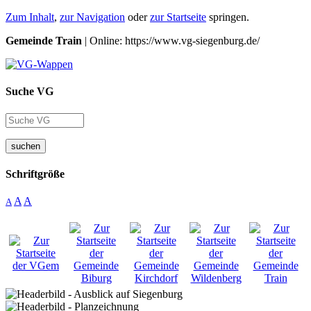
Zum Inhalt
,
zur Navigation
oder
zur Startseite
springen.
Gemeinde Train
| Online: https://www.vg-siegenburg.de/
Suche VG
suchen
Schriftgröße
A
A
A