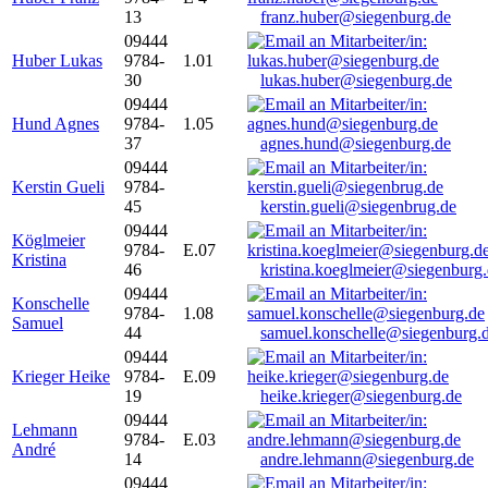
13
franz.huber@siegenburg.de
09444
Huber Lukas
9784-
1.01
30
lukas.huber@siegenburg.de
09444
Hund Agnes
9784-
1.05
37
agnes.hund@siegenburg.de
09444
Kerstin Gueli
9784-
45
kerstin.gueli@siegenbrug.de
09444
Köglmeier
9784-
E.07
Kristina
46
kristina.koeglmeier@siegenburg
09444
Konschelle
9784-
1.08
Samuel
44
samuel.konschelle@siegenburg.
09444
Krieger Heike
9784-
E.09
19
heike.krieger@siegenburg.de
09444
Lehmann
9784-
E.03
André
14
andre.lehmann@siegenburg.de
09444