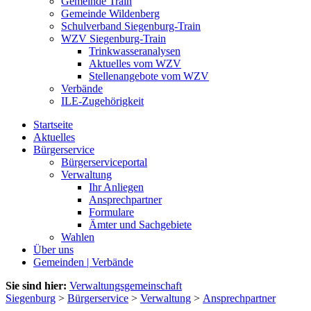
Gemeinde Train
Gemeinde Wildenberg
Schulverband Siegenburg-Train
WZV Siegenburg-Train
Trinkwasseranalysen
Aktuelles vom WZV
Stellenangebote vom WZV
Verbände
ILE-Zugehörigkeit
Startseite
Aktuelles
Bürgerservice
Bürgerserviceportal
Verwaltung
Ihr Anliegen
Ansprechpartner
Formulare
Ämter und Sachgebiete
Wahlen
Über uns
Gemeinden | Verbände
Sie sind hier:
Verwaltungsgemeinschaft
Siegenburg
>
Bürgerservice
>
Verwaltung
>
Ansprechpartner