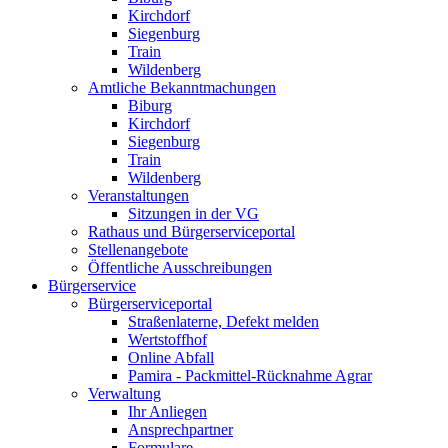
Kirchdorf
Siegenburg
Train
Wildenberg
Amtliche Bekanntmachungen
Biburg
Kirchdorf
Siegenburg
Train
Wildenberg
Veranstaltungen
Sitzungen in der VG
Rathaus und Bürgerserviceportal
Stellenangebote
Öffentliche Ausschreibungen
Bürgerservice
Bürgerserviceportal
Straßenlaterne, Defekt melden
Wertstoffhof
Online Abfall
Pamira - Packmittel-Rücknahme Agrar
Verwaltung
Ihr Anliegen
Ansprechpartner
Formulare