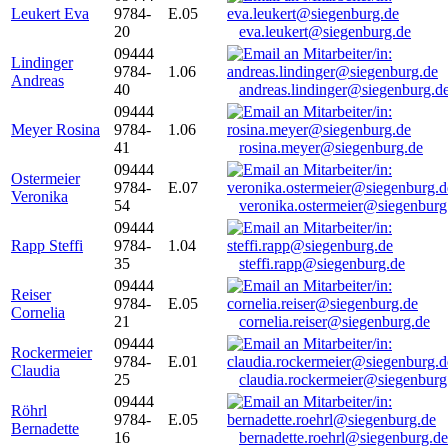
Leukert Eva
9784-
E.05
20
eva.leukert@siegenburg.de
09444
Lindinger
9784-
1.06
Andreas
40
andreas.lindinger@siegenburg.d
09444
Meyer Rosina
9784-
1.06
41
rosina.meyer@siegenburg.de
09444
Ostermeier
9784-
E.07
Veronika
54
veronika.ostermeier@siegenburg
09444
Rapp Steffi
9784-
1.04
35
steffi.rapp@siegenburg.de
09444
Reiser
9784-
E.05
Cornelia
21
cornelia.reiser@siegenburg.de
09444
Rockermeier
9784-
E.01
Claudia
25
claudia.rockermeier@siegenburg
09444
Röhrl
9784-
E.05
Bernadette
16
bernadette.roehrl@siegenburg.de