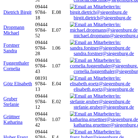
09444
Dietrich Birgit
9784-
E.08
18
birgit.dietrich@siegenburg.de
09444
Dropmann
9784-
E.07
Michael
52
michael.dropmann@siegenburg.
09444
Forstner
9784-
1.06
Sandra
28
sandra.forstner@siegenburg.de
09444
Fuggenthaler
9784-
1.07
Cornelia
43
cornelia.fuggenthaler@siegenbu
08191
Götz Elisabeth
9784-
E.04
13
elisabeth.goetz@siegenburg.de
09444
Gruber
9784-
E.02
Stefanie
12
stefanie.gruber@siegenburg.de
09444
Grüttner
9784-
1.07
Katharina
42
katharina.gruettner@siegenburg.
09444
Huber Franz
9784-
E 4