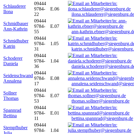
09444
Schlauderer
9784-
E.06
Ilona
22
ilona.schlauderer@siegenburg.d
09444
Schmidbauer
9784-
E.07
Ann-Kathrin
55
ann-kathrin.ebner@siegenburg.d
09444
Schmidhuber
9784-
1.05
Katrin
31
katrin.schmidhuber@siegenburg
09444
Schoderer
9784-
1.04
Daniela
36
daniela.schoderer@siegenburg.d
09444
Seidenschwand
9784-
E.08
Annalena
17
annalena.seidenschwand@siegen
09444
Sollner
9784-
E.07
Thomas
53
thomas.sollner@siegenburg.de
09444
Spannrad
9784-
E.01
Bettina
11
bettina.spannrad@siegenburg.de
09444
Stempfhuber
9784-
1.04
Julia