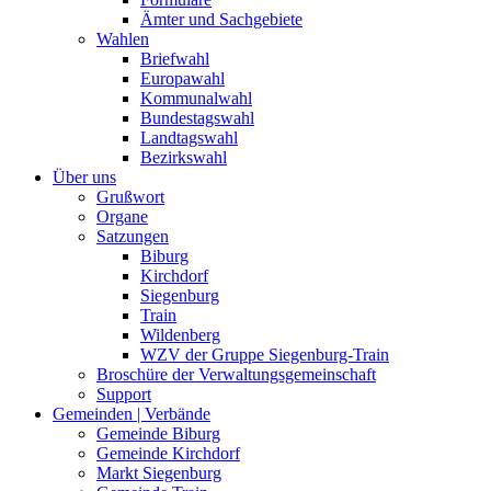
Ämter und Sachgebiete
Wahlen
Briefwahl
Europawahl
Kommunalwahl
Bundestagswahl
Landtagswahl
Bezirkswahl
Über uns
Grußwort
Organe
Satzungen
Biburg
Kirchdorf
Siegenburg
Train
Wildenberg
WZV der Gruppe Siegenburg-Train
Broschüre der Verwaltungsgemeinschaft
Support
Gemeinden | Verbände
Gemeinde Biburg
Gemeinde Kirchdorf
Markt Siegenburg