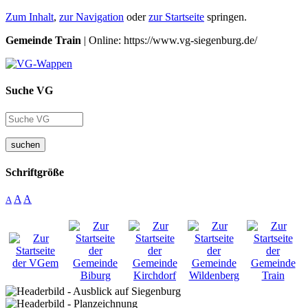
Zum Inhalt
,
zur Navigation
oder
zur Startseite
springen.
Gemeinde Train
| Online: https://www.vg-siegenburg.de/
Suche VG
suchen
Schriftgröße
A
A
A