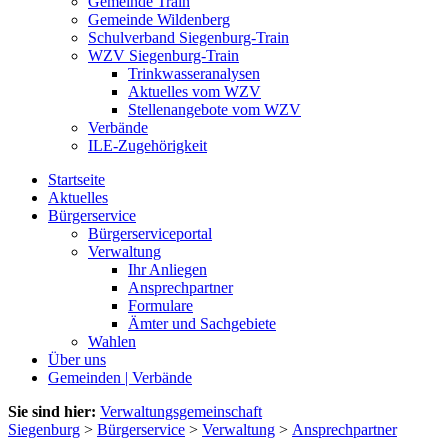
Gemeinde Train
Gemeinde Wildenberg
Schulverband Siegenburg-Train
WZV Siegenburg-Train
Trinkwasseranalysen
Aktuelles vom WZV
Stellenangebote vom WZV
Verbände
ILE-Zugehörigkeit
Startseite
Aktuelles
Bürgerservice
Bürgerserviceportal
Verwaltung
Ihr Anliegen
Ansprechpartner
Formulare
Ämter und Sachgebiete
Wahlen
Über uns
Gemeinden | Verbände
Sie sind hier:
Verwaltungsgemeinschaft
Siegenburg
>
Bürgerservice
>
Verwaltung
>
Ansprechpartner