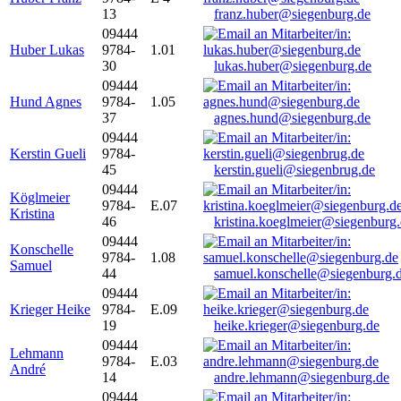
13
franz.huber@siegenburg.de
09444
Huber Lukas
9784-
1.01
30
lukas.huber@siegenburg.de
09444
Hund Agnes
9784-
1.05
37
agnes.hund@siegenburg.de
09444
Kerstin Gueli
9784-
45
kerstin.gueli@siegenbrug.de
09444
Köglmeier
9784-
E.07
Kristina
46
kristina.koeglmeier@siegenburg
09444
Konschelle
9784-
1.08
Samuel
44
samuel.konschelle@siegenburg.
09444
Krieger Heike
9784-
E.09
19
heike.krieger@siegenburg.de
09444
Lehmann
9784-
E.03
André
14
andre.lehmann@siegenburg.de
09444