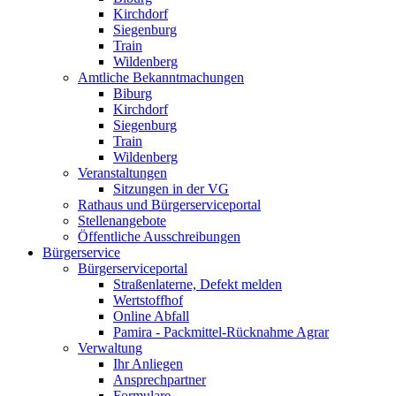
Kirchdorf
Siegenburg
Train
Wildenberg
Amtliche Bekanntmachungen
Biburg
Kirchdorf
Siegenburg
Train
Wildenberg
Veranstaltungen
Sitzungen in der VG
Rathaus und Bürgerserviceportal
Stellenangebote
Öffentliche Ausschreibungen
Bürgerservice
Bürgerserviceportal
Straßenlaterne, Defekt melden
Wertstoffhof
Online Abfall
Pamira - Packmittel-Rücknahme Agrar
Verwaltung
Ihr Anliegen
Ansprechpartner
Formulare