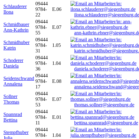
09444
Schlauderer
9784-
E.06
Ilona
22
ilona.schlauderer@siegenburg.d
09444
Schmidbauer
9784-
E.07
Ann-Kathrin
55
ann-kathrin.ebner@siegenburg.d
09444
Schmidhuber
9784-
1.05
Katrin
31
katrin.schmidhuber@siegenburg
09444
Schoderer
9784-
1.04
Daniela
36
daniela.schoderer@siegenburg.d
09444
Seidenschwand
9784-
E.08
Annalena
17
annalena.seidenschwand@siegen
09444
Sollner
9784-
E.07
Thomas
53
thomas.sollner@siegenburg.de
09444
Spannrad
9784-
E.01
Bettina
11
bettina.spannrad@siegenburg.de
09444
Stempfhuber
9784-
1.04
Julia