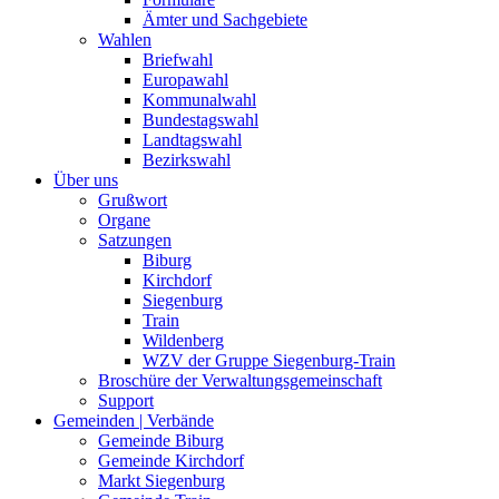
Ämter und Sachgebiete
Wahlen
Briefwahl
Europawahl
Kommunalwahl
Bundestagswahl
Landtagswahl
Bezirkswahl
Über uns
Grußwort
Organe
Satzungen
Biburg
Kirchdorf
Siegenburg
Train
Wildenberg
WZV der Gruppe Siegenburg-Train
Broschüre der Verwaltungsgemeinschaft
Support
Gemeinden | Verbände
Gemeinde Biburg
Gemeinde Kirchdorf
Markt Siegenburg