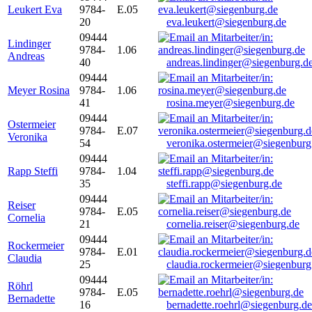
Leukert Eva
9784-
E.05
20
eva.leukert@siegenburg.de
09444
Lindinger
9784-
1.06
Andreas
40
andreas.lindinger@siegenburg.d
09444
Meyer Rosina
9784-
1.06
41
rosina.meyer@siegenburg.de
09444
Ostermeier
9784-
E.07
Veronika
54
veronika.ostermeier@siegenburg
09444
Rapp Steffi
9784-
1.04
35
steffi.rapp@siegenburg.de
09444
Reiser
9784-
E.05
Cornelia
21
cornelia.reiser@siegenburg.de
09444
Rockermeier
9784-
E.01
Claudia
25
claudia.rockermeier@siegenburg
09444
Röhrl
9784-
E.05
Bernadette
16
bernadette.roehrl@siegenburg.de