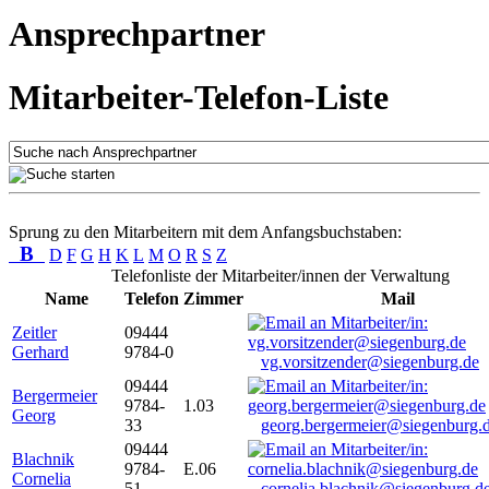
Ansprechpartner
Mitarbeiter-Telefon-Liste
Sprung zu den Mitarbeitern mit dem Anfangsbuchstaben:
B
D
F
G
H
K
L
M
O
R
S
Z
Telefonliste der Mitarbeiter/innen der Verwaltung
Name
Telefon
Zimmer
Mail
Zeitler
09444
Gerhard
9784-0
vg.vorsitzender@siegenburg.de
09444
Bergermeier
9784-
1.03
Georg
33
georg.bergermeier@siegenburg.
09444
Blachnik
9784-
E.06
Cornelia
51
cornelia.blachnik@siegenburg.d