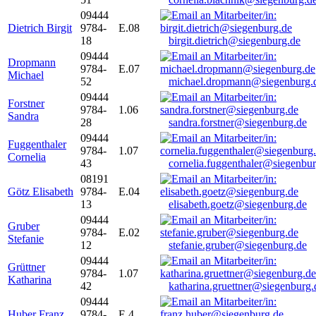
09444
Dietrich Birgit
9784-
E.08
18
birgit.dietrich@siegenburg.de
09444
Dropmann
9784-
E.07
Michael
52
michael.dropmann@siegenburg.
09444
Forstner
9784-
1.06
Sandra
28
sandra.forstner@siegenburg.de
09444
Fuggenthaler
9784-
1.07
Cornelia
43
cornelia.fuggenthaler@siegenbu
08191
Götz Elisabeth
9784-
E.04
13
elisabeth.goetz@siegenburg.de
09444
Gruber
9784-
E.02
Stefanie
12
stefanie.gruber@siegenburg.de
09444
Grüttner
9784-
1.07
Katharina
42
katharina.gruettner@siegenburg.
09444
Huber Franz
9784-
E 4