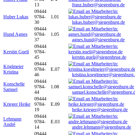
13
franz.huber@siegenburg.de
09444
Huber Lukas
9784-
1.01
30
lukas.huber@siegenburg.de
09444
Hund Agnes
9784-
1.05
37
agnes.hund@siegenburg.de
09444
Kerstin Gueli
9784-
45
kerstin.gueli@siegenbrug.de
09444
Köglmeier
9784-
E.07
Kristina
46
kristina.koeglmeier@siegenburg
09444
Konschelle
9784-
1.08
Samuel
44
samuel.konschelle@siegenburg.
09444
Krieger Heike
9784-
E.09
19
heike.krieger@siegenburg.de
09444
Lehmann
9784-
E.03
André
14
andre.lehmann@siegenburg.de
09444