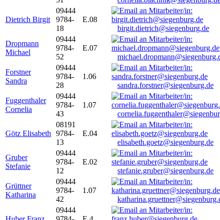
09444
Dietrich Birgit
9784-
E.08
18
birgit.dietrich@siegenburg.de
09444
Dropmann
9784-
E.07
Michael
52
michael.dropmann@siegenburg.
09444
Forstner
9784-
1.06
Sandra
28
sandra.forstner@siegenburg.de
09444
Fuggenthaler
9784-
1.07
Cornelia
43
cornelia.fuggenthaler@siegenbu
08191
Götz Elisabeth
9784-
E.04
13
elisabeth.goetz@siegenburg.de
09444
Gruber
9784-
E.02
Stefanie
12
stefanie.gruber@siegenburg.de
09444
Grüttner
9784-
1.07
Katharina
42
katharina.gruettner@siegenburg.
09444
Huber Franz
9784-
E 4