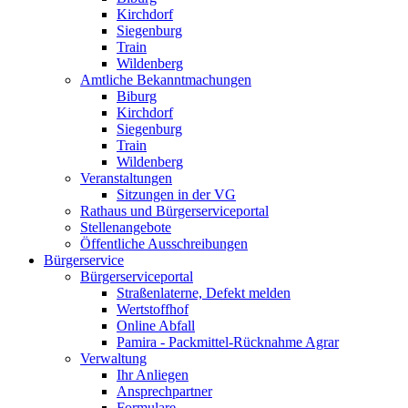
Kirchdorf
Siegenburg
Train
Wildenberg
Amtliche Bekanntmachungen
Biburg
Kirchdorf
Siegenburg
Train
Wildenberg
Veranstaltungen
Sitzungen in der VG
Rathaus und Bürgerserviceportal
Stellenangebote
Öffentliche Ausschreibungen
Bürgerservice
Bürgerserviceportal
Straßenlaterne, Defekt melden
Wertstoffhof
Online Abfall
Pamira - Packmittel-Rücknahme Agrar
Verwaltung
Ihr Anliegen
Ansprechpartner
Formulare