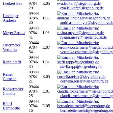
Leukert Eva
9784-
E.05
20
eva.leukert@siegenburg.de
09444
Lindinger
9784-
1.06
Andreas
40
andreas.lindinger@siegenburg.d
09444
Meyer Rosina
9784-
1.06
41
rosina.meyer@siegenburg.de
09444
Ostermeier
9784-
E.07
Veronika
54
veronika.ostermeier@siegenburg
09444
Rapp Steffi
9784-
1.04
35
steffi.rapp@siegenburg.de
09444
Reiser
9784-
E.05
Cornelia
21
cornelia.reiser@siegenburg.de
09444
Rockermeier
9784-
E.01
Claudia
25
claudia.rockermeier@siegenburg
09444
Röhrl
9784-
E.05
Bernadette
16
bernadette.roehrl@siegenburg.de