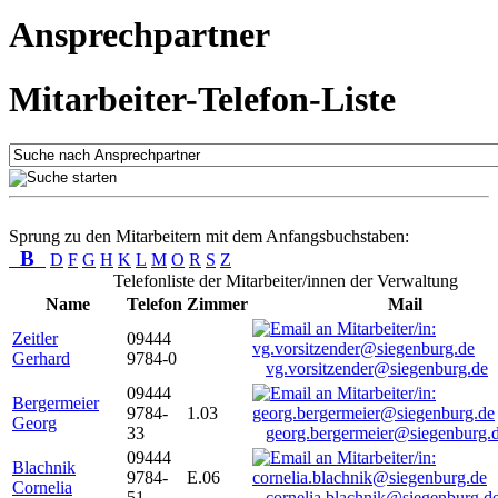
Ansprechpartner
Mitarbeiter-Telefon-Liste
Sprung zu den Mitarbeitern mit dem Anfangsbuchstaben:
B
D
F
G
H
K
L
M
O
R
S
Z
Telefonliste der Mitarbeiter/innen der Verwaltung
Name
Telefon
Zimmer
Mail
Zeitler
09444
Gerhard
9784-0
vg.vorsitzender@siegenburg.de
09444
Bergermeier
9784-
1.03
Georg
33
georg.bergermeier@siegenburg.
09444
Blachnik
9784-
E.06
Cornelia
51
cornelia.blachnik@siegenburg.d