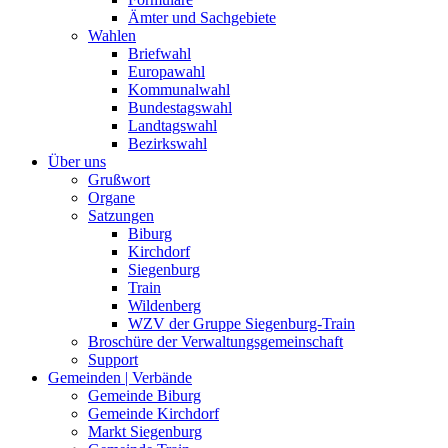
Ämter und Sachgebiete
Wahlen
Briefwahl
Europawahl
Kommunalwahl
Bundestagswahl
Landtagswahl
Bezirkswahl
Über uns
Grußwort
Organe
Satzungen
Biburg
Kirchdorf
Siegenburg
Train
Wildenberg
WZV der Gruppe Siegenburg-Train
Broschüre der Verwaltungsgemeinschaft
Support
Gemeinden | Verbände
Gemeinde Biburg
Gemeinde Kirchdorf
Markt Siegenburg