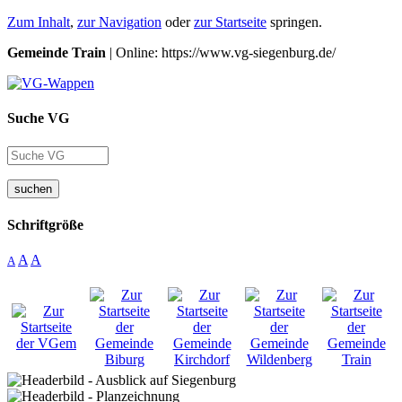
Zum Inhalt
,
zur Navigation
oder
zur Startseite
springen.
Gemeinde Train
| Online: https://www.vg-siegenburg.de/
Suche VG
suchen
Schriftgröße
A
A
A