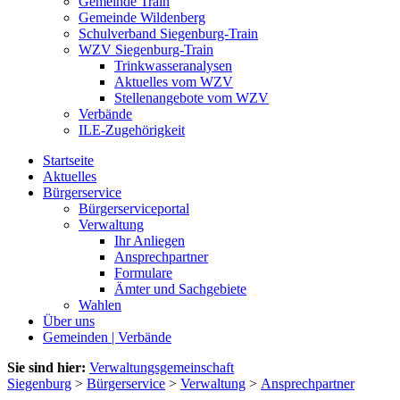
Gemeinde Train
Gemeinde Wildenberg
Schulverband Siegenburg-Train
WZV Siegenburg-Train
Trinkwasseranalysen
Aktuelles vom WZV
Stellenangebote vom WZV
Verbände
ILE-Zugehörigkeit
Startseite
Aktuelles
Bürgerservice
Bürgerserviceportal
Verwaltung
Ihr Anliegen
Ansprechpartner
Formulare
Ämter und Sachgebiete
Wahlen
Über uns
Gemeinden | Verbände
Sie sind hier:
Verwaltungsgemeinschaft
Siegenburg
>
Bürgerservice
>
Verwaltung
>
Ansprechpartner