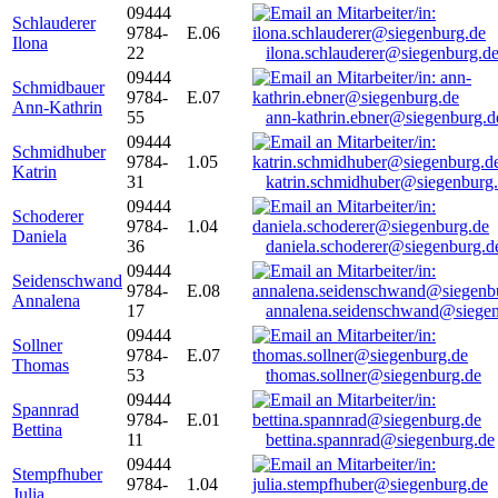
09444
Schlauderer
9784-
E.06
Ilona
22
ilona.schlauderer@siegenburg.d
09444
Schmidbauer
9784-
E.07
Ann-Kathrin
55
ann-kathrin.ebner@siegenburg.d
09444
Schmidhuber
9784-
1.05
Katrin
31
katrin.schmidhuber@siegenburg
09444
Schoderer
9784-
1.04
Daniela
36
daniela.schoderer@siegenburg.d
09444
Seidenschwand
9784-
E.08
Annalena
17
annalena.seidenschwand@siegen
09444
Sollner
9784-
E.07
Thomas
53
thomas.sollner@siegenburg.de
09444
Spannrad
9784-
E.01
Bettina
11
bettina.spannrad@siegenburg.de
09444
Stempfhuber
9784-
1.04
Julia