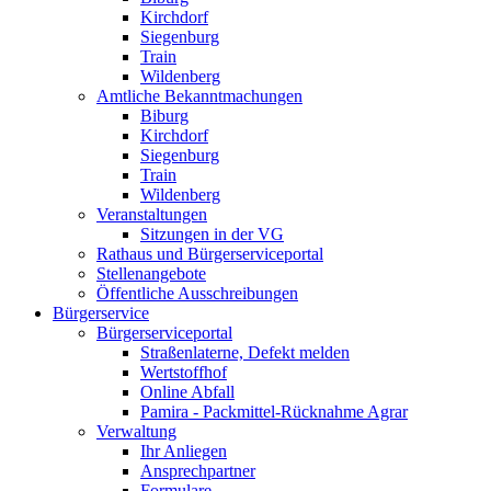
Kirchdorf
Siegenburg
Train
Wildenberg
Amtliche Bekanntmachungen
Biburg
Kirchdorf
Siegenburg
Train
Wildenberg
Veranstaltungen
Sitzungen in der VG
Rathaus und Bürgerserviceportal
Stellenangebote
Öffentliche Ausschreibungen
Bürgerservice
Bürgerserviceportal
Straßenlaterne, Defekt melden
Wertstoffhof
Online Abfall
Pamira - Packmittel-Rücknahme Agrar
Verwaltung
Ihr Anliegen
Ansprechpartner
Formulare