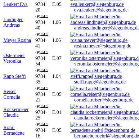
Leukert Eva
9784-
E.05
20
eva.leukert@siegenburg.de
09444
Lindinger
9784-
1.06
Andreas
40
andreas.lindinger@siegenburg.d
09444
Meyer Rosina
9784-
1.06
41
rosina.meyer@siegenburg.de
09444
Ostermeier
9784-
E.07
Veronika
54
veronika.ostermeier@siegenburg
09444
Rapp Steffi
9784-
1.04
35
steffi.rapp@siegenburg.de
09444
Reiser
9784-
E.05
Cornelia
21
cornelia.reiser@siegenburg.de
09444
Rockermeier
9784-
E.01
Claudia
25
claudia.rockermeier@siegenburg
09444
Röhrl
9784-
E.05
Bernadette
16
bernadette.roehrl@siegenburg.de