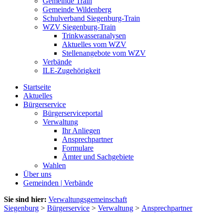
Gemeinde Train
Gemeinde Wildenberg
Schulverband Siegenburg-Train
WZV Siegenburg-Train
Trinkwasseranalysen
Aktuelles vom WZV
Stellenangebote vom WZV
Verbände
ILE-Zugehörigkeit
Startseite
Aktuelles
Bürgerservice
Bürgerserviceportal
Verwaltung
Ihr Anliegen
Ansprechpartner
Formulare
Ämter und Sachgebiete
Wahlen
Über uns
Gemeinden | Verbände
Sie sind hier:
Verwaltungsgemeinschaft
Siegenburg
>
Bürgerservice
>
Verwaltung
>
Ansprechpartner