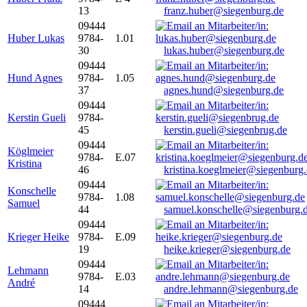
13
franz.huber@siegenburg.de
09444
Huber Lukas
9784-
1.01
30
lukas.huber@siegenburg.de
09444
Hund Agnes
9784-
1.05
37
agnes.hund@siegenburg.de
09444
Kerstin Gueli
9784-
45
kerstin.gueli@siegenbrug.de
09444
Köglmeier
9784-
E.07
Kristina
46
kristina.koeglmeier@siegenburg
09444
Konschelle
9784-
1.08
Samuel
44
samuel.konschelle@siegenburg.
09444
Krieger Heike
9784-
E.09
19
heike.krieger@siegenburg.de
09444
Lehmann
9784-
E.03
André
14
andre.lehmann@siegenburg.de
09444