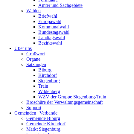
Ämter und Sachgebiete
Wahlen
Briefwahl
Europawahl
Kommunalwahl
Bundestagswahl
Landtagswahl
Bezirkswahl
Über uns
Grußwort
Organe
Satzungen
Biburg
Kirchdorf
Siegenburg
Train
Wildenberg
WZV der Gruppe Siegenburg-Train
Broschüre der Verwaltungsgemeinschaft
Support
Gemeinden | Verbände
Gemeinde Biburg
Gemeinde Kirchdorf
Markt Siegenburg