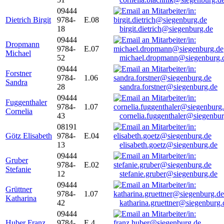
09444
Dietrich Birgit
9784-
E.08
18
birgit.dietrich@siegenburg.de
09444
Dropmann
9784-
E.07
Michael
52
michael.dropmann@siegenburg.
09444
Forstner
9784-
1.06
Sandra
28
sandra.forstner@siegenburg.de
09444
Fuggenthaler
9784-
1.07
Cornelia
43
cornelia.fuggenthaler@siegenbu
08191
Götz Elisabeth
9784-
E.04
13
elisabeth.goetz@siegenburg.de
09444
Gruber
9784-
E.02
Stefanie
12
stefanie.gruber@siegenburg.de
09444
Grüttner
9784-
1.07
Katharina
42
katharina.gruettner@siegenburg.
09444
Huber Franz
9784-
E 4