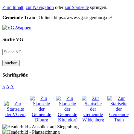
Zum Inhalt
,
zur Navigation
oder
zur Startseite
springen.
Gemeinde Train
| Online: https://www.vg-siegenburg.de/
Suche VG
suchen
Schriftgröße
A
A
A