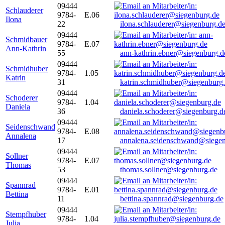
09444
Schlauderer
9784-
E.06
Ilona
22
ilona.schlauderer@siegenburg.d
09444
Schmidbauer
9784-
E.07
Ann-Kathrin
55
ann-kathrin.ebner@siegenburg.d
09444
Schmidhuber
9784-
1.05
Katrin
31
katrin.schmidhuber@siegenburg
09444
Schoderer
9784-
1.04
Daniela
36
daniela.schoderer@siegenburg.d
09444
Seidenschwand
9784-
E.08
Annalena
17
annalena.seidenschwand@siegen
09444
Sollner
9784-
E.07
Thomas
53
thomas.sollner@siegenburg.de
09444
Spannrad
9784-
E.01
Bettina
11
bettina.spannrad@siegenburg.de
09444
Stempfhuber
9784-
1.04
Julia