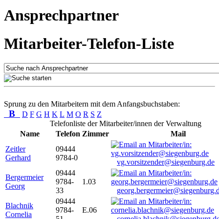
Ansprechpartner
Mitarbeiter-Telefon-Liste
Sprung zu den Mitarbeitern mit dem Anfangsbuchstaben:
B
D
F
G
H
K
L
M
O
R
S
Z
Telefonliste der Mitarbeiter/innen der Verwaltung
Name
Telefon
Zimmer
Mail
Zeitler
09444
Gerhard
9784-0
vg.vorsitzender@siegenburg.de
09444
Bergermeier
9784-
1.03
Georg
33
georg.bergermeier@siegenburg.
09444
Blachnik
9784-
E.06
Cornelia
51
cornelia.blachnik@siegenburg.d