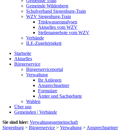
Gemeinde Train
Gemeinde Wildenberg
Schulverband Siegenburg-Train
WZV Siegenburg-Train
Trinkwasseranalysen
Aktuelles vom WZV
Stellenangebote vom WZV
Verbände
ILE-Zugehörigkeit
Startseite
Aktuelles
Bürgerservice
Bürgerserviceportal
Verwaltung
Ihr Anliegen
Ansprechpartner
Formulare
Ämter und Sachgebiete
Wahlen
Über uns
Gemeinden | Verbände
Sie sind hier:
Verwaltungsgemeinschaft
Siegenburg
>
Bürgerservice
>
Verwaltung
>
Ansprechpartner