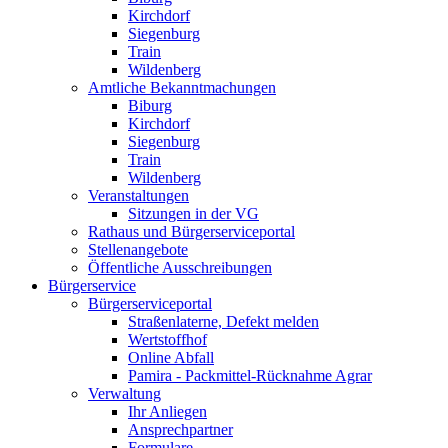
Kirchdorf
Siegenburg
Train
Wildenberg
Amtliche Bekanntmachungen
Biburg
Kirchdorf
Siegenburg
Train
Wildenberg
Veranstaltungen
Sitzungen in der VG
Rathaus und Bürgerserviceportal
Stellenangebote
Öffentliche Ausschreibungen
Bürgerservice
Bürgerserviceportal
Straßenlaterne, Defekt melden
Wertstoffhof
Online Abfall
Pamira - Packmittel-Rücknahme Agrar
Verwaltung
Ihr Anliegen
Ansprechpartner
Formulare