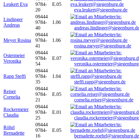
Leukert Eva
9784-
E.05
20
eva.leukert@siegenburg.de
09444
Lindinger
9784-
1.06
Andreas
40
andreas.lindinger@siegenburg.d
09444
Meyer Rosina
9784-
1.06
41
rosina.meyer@siegenburg.de
09444
Ostermeier
9784-
E.07
Veronika
54
veronika.ostermeier@siegenburg
09444
Rapp Steffi
9784-
1.04
35
steffi.rapp@siegenburg.de
09444
Reiser
9784-
E.05
Cornelia
21
cornelia.reiser@siegenburg.de
09444
Rockermeier
9784-
E.01
Claudia
25
claudia.rockermeier@siegenburg
09444
Röhrl
9784-
E.05
Bernadette
16
bernadette.roehrl@siegenburg.de