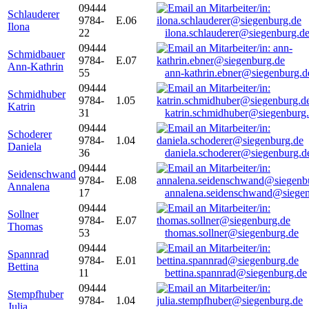
09444
Schlauderer
9784-
E.06
Ilona
22
ilona.schlauderer@siegenburg.d
09444
Schmidbauer
9784-
E.07
Ann-Kathrin
55
ann-kathrin.ebner@siegenburg.d
09444
Schmidhuber
9784-
1.05
Katrin
31
katrin.schmidhuber@siegenburg
09444
Schoderer
9784-
1.04
Daniela
36
daniela.schoderer@siegenburg.d
09444
Seidenschwand
9784-
E.08
Annalena
17
annalena.seidenschwand@siegen
09444
Sollner
9784-
E.07
Thomas
53
thomas.sollner@siegenburg.de
09444
Spannrad
9784-
E.01
Bettina
11
bettina.spannrad@siegenburg.de
09444
Stempfhuber
9784-
1.04
Julia