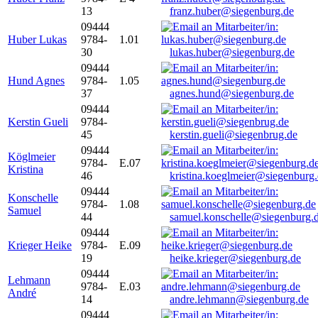
13
franz.huber@siegenburg.de
09444
Huber Lukas
9784-
1.01
30
lukas.huber@siegenburg.de
09444
Hund Agnes
9784-
1.05
37
agnes.hund@siegenburg.de
09444
Kerstin Gueli
9784-
45
kerstin.gueli@siegenbrug.de
09444
Köglmeier
9784-
E.07
Kristina
46
kristina.koeglmeier@siegenburg
09444
Konschelle
9784-
1.08
Samuel
44
samuel.konschelle@siegenburg.
09444
Krieger Heike
9784-
E.09
19
heike.krieger@siegenburg.de
09444
Lehmann
9784-
E.03
André
14
andre.lehmann@siegenburg.de
09444