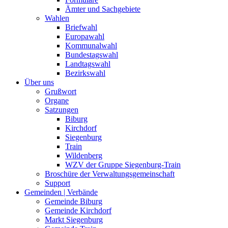
Ämter und Sachgebiete
Wahlen
Briefwahl
Europawahl
Kommunalwahl
Bundestagswahl
Landtagswahl
Bezirkswahl
Über uns
Grußwort
Organe
Satzungen
Biburg
Kirchdorf
Siegenburg
Train
Wildenberg
WZV der Gruppe Siegenburg-Train
Broschüre der Verwaltungsgemeinschaft
Support
Gemeinden | Verbände
Gemeinde Biburg
Gemeinde Kirchdorf
Markt Siegenburg