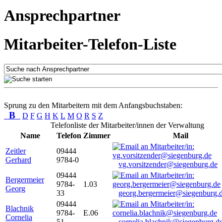
Ansprechpartner
Mitarbeiter-Telefon-Liste
Sprung zu den Mitarbeitern mit dem Anfangsbuchstaben:
B
D
F
G
H
K
L
M
O
R
S
Z
Telefonliste der Mitarbeiter/innen der Verwaltung
Name
Telefon
Zimmer
Mail
Zeitler
09444
Gerhard
9784-0
vg.vorsitzender@siegenburg.de
09444
Bergermeier
9784-
1.03
Georg
33
georg.bergermeier@siegenburg.
09444
Blachnik
9784-
E.06
Cornelia
51
cornelia.blachnik@siegenburg.d