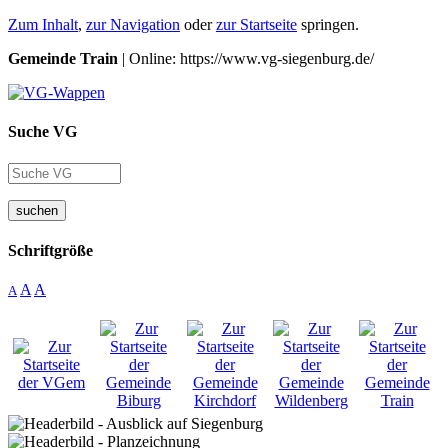
Zum Inhalt
,
zur Navigation
oder
zur Startseite
springen.
Gemeinde Train
| Online: https://www.vg-siegenburg.de/
Suche VG
suchen
Schriftgröße
A
A
A