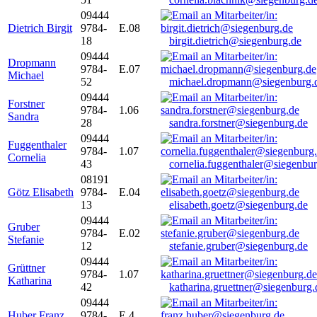
09444
Dietrich Birgit
9784-
E.08
18
birgit.dietrich@siegenburg.de
09444
Dropmann
9784-
E.07
Michael
52
michael.dropmann@siegenburg.
09444
Forstner
9784-
1.06
Sandra
28
sandra.forstner@siegenburg.de
09444
Fuggenthaler
9784-
1.07
Cornelia
43
cornelia.fuggenthaler@siegenbu
08191
Götz Elisabeth
9784-
E.04
13
elisabeth.goetz@siegenburg.de
09444
Gruber
9784-
E.02
Stefanie
12
stefanie.gruber@siegenburg.de
09444
Grüttner
9784-
1.07
Katharina
42
katharina.gruettner@siegenburg.
09444
Huber Franz
9784-
E 4