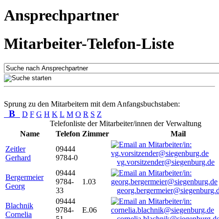
Ansprechpartner
Mitarbeiter-Telefon-Liste
Sprung zu den Mitarbeitern mit dem Anfangsbuchstaben:
B
D
F
G
H
K
L
M
O
R
S
Z
Telefonliste der Mitarbeiter/innen der Verwaltung
Name
Telefon
Zimmer
Mail
Zeitler
09444
Gerhard
9784-0
vg.vorsitzender@siegenburg.de
09444
Bergermeier
9784-
1.03
Georg
33
georg.bergermeier@siegenburg.
09444
Blachnik
9784-
E.06
Cornelia
51
cornelia.blachnik@siegenburg.d