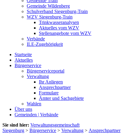
Gemeinde Train
Gemeinde Wildenberg
Schulverband Siegenburg-Train
WZV Siegenburg-Train
Trinkwasseranalysen
Aktuelles vom WZV
Stellenangebote vom WZV
Verbände
ILE-Zugehörigkeit
Startseite
Aktuelles
Bürgerservice
Bürgerserviceportal
Verwaltung
Ihr Anliegen
Ansprechpartner
Formulare
Ämter und Sachgebiete
Wahlen
Über uns
Gemeinden | Verbände
Sie sind hier:
Verwaltungsgemeinschaft
Siegenburg
>
Bürgerservice
>
Verwaltung
>
Ansprechpartner