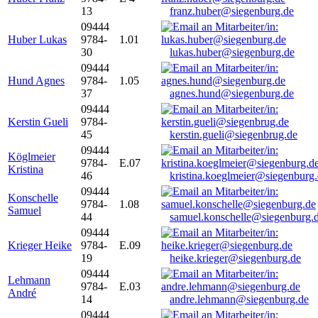
13
franz.huber@siegenburg.de
09444
Huber Lukas
9784-
1.01
30
lukas.huber@siegenburg.de
09444
Hund Agnes
9784-
1.05
37
agnes.hund@siegenburg.de
09444
Kerstin Gueli
9784-
45
kerstin.gueli@siegenbrug.de
09444
Köglmeier
9784-
E.07
Kristina
46
kristina.koeglmeier@siegenburg
09444
Konschelle
9784-
1.08
Samuel
44
samuel.konschelle@siegenburg.
09444
Krieger Heike
9784-
E.09
19
heike.krieger@siegenburg.de
09444
Lehmann
9784-
E.03
André
14
andre.lehmann@siegenburg.de
09444