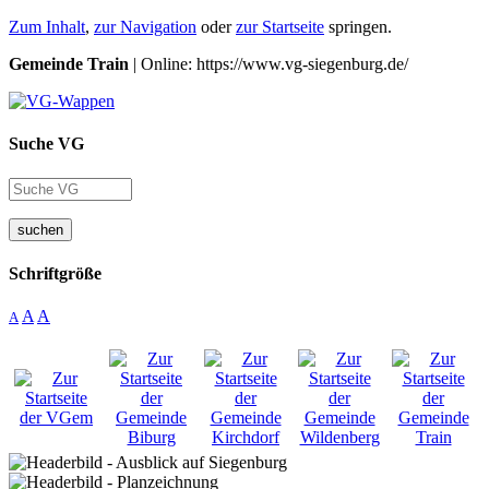
Zum Inhalt
,
zur Navigation
oder
zur Startseite
springen.
Gemeinde Train
| Online: https://www.vg-siegenburg.de/
Suche VG
suchen
Schriftgröße
A
A
A