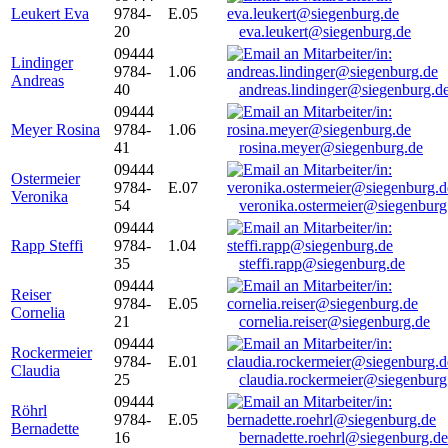
Leukert Eva
9784-
E.05
20
eva.leukert@siegenburg.de
09444
Lindinger
9784-
1.06
Andreas
40
andreas.lindinger@siegenburg.d
09444
Meyer Rosina
9784-
1.06
41
rosina.meyer@siegenburg.de
09444
Ostermeier
9784-
E.07
Veronika
54
veronika.ostermeier@siegenburg
09444
Rapp Steffi
9784-
1.04
35
steffi.rapp@siegenburg.de
09444
Reiser
9784-
E.05
Cornelia
21
cornelia.reiser@siegenburg.de
09444
Rockermeier
9784-
E.01
Claudia
25
claudia.rockermeier@siegenburg
09444
Röhrl
9784-
E.05
Bernadette
16
bernadette.roehrl@siegenburg.de