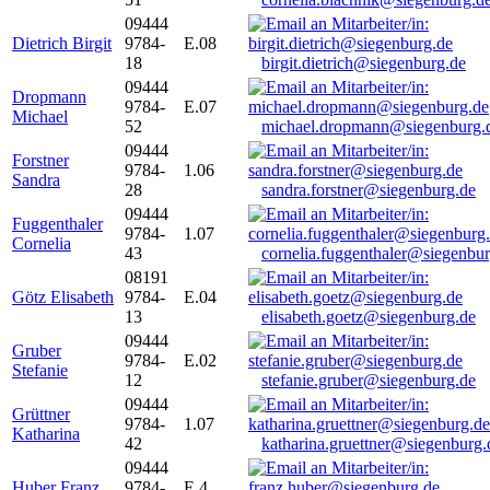
09444
Dietrich Birgit
9784-
E.08
18
birgit.dietrich@siegenburg.de
09444
Dropmann
9784-
E.07
Michael
52
michael.dropmann@siegenburg.
09444
Forstner
9784-
1.06
Sandra
28
sandra.forstner@siegenburg.de
09444
Fuggenthaler
9784-
1.07
Cornelia
43
cornelia.fuggenthaler@siegenbu
08191
Götz Elisabeth
9784-
E.04
13
elisabeth.goetz@siegenburg.de
09444
Gruber
9784-
E.02
Stefanie
12
stefanie.gruber@siegenburg.de
09444
Grüttner
9784-
1.07
Katharina
42
katharina.gruettner@siegenburg.
09444
Huber Franz
9784-
E 4