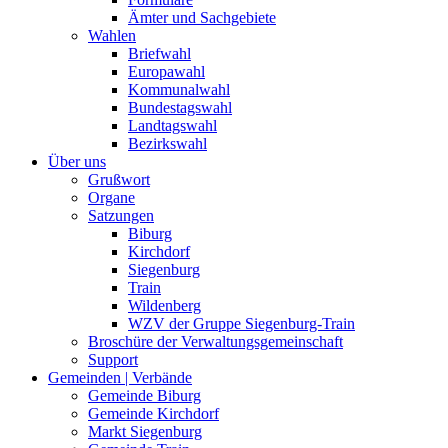
Ämter und Sachgebiete
Wahlen
Briefwahl
Europawahl
Kommunalwahl
Bundestagswahl
Landtagswahl
Bezirkswahl
Über uns
Grußwort
Organe
Satzungen
Biburg
Kirchdorf
Siegenburg
Train
Wildenberg
WZV der Gruppe Siegenburg-Train
Broschüre der Verwaltungsgemeinschaft
Support
Gemeinden | Verbände
Gemeinde Biburg
Gemeinde Kirchdorf
Markt Siegenburg