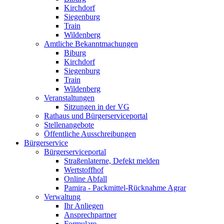
Kirchdorf
Siegenburg
Train
Wildenberg
Amtliche Bekanntmachungen
Biburg
Kirchdorf
Siegenburg
Train
Wildenberg
Veranstaltungen
Sitzungen in der VG
Rathaus und Bürgerserviceportal
Stellenangebote
Öffentliche Ausschreibungen
Bürgerservice
Bürgerserviceportal
Straßenlaterne, Defekt melden
Wertstoffhof
Online Abfall
Pamira - Packmittel-Rücknahme Agrar
Verwaltung
Ihr Anliegen
Ansprechpartner
Formulare