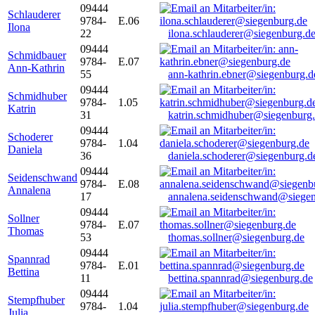
09444
Schlauderer
9784-
E.06
Ilona
22
ilona.schlauderer@siegenburg.d
09444
Schmidbauer
9784-
E.07
Ann-Kathrin
55
ann-kathrin.ebner@siegenburg.d
09444
Schmidhuber
9784-
1.05
Katrin
31
katrin.schmidhuber@siegenburg
09444
Schoderer
9784-
1.04
Daniela
36
daniela.schoderer@siegenburg.d
09444
Seidenschwand
9784-
E.08
Annalena
17
annalena.seidenschwand@siegen
09444
Sollner
9784-
E.07
Thomas
53
thomas.sollner@siegenburg.de
09444
Spannrad
9784-
E.01
Bettina
11
bettina.spannrad@siegenburg.de
09444
Stempfhuber
9784-
1.04
Julia