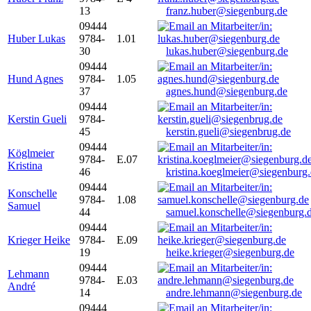
13
franz.huber@siegenburg.de
09444
Huber Lukas
9784-
1.01
30
lukas.huber@siegenburg.de
09444
Hund Agnes
9784-
1.05
37
agnes.hund@siegenburg.de
09444
Kerstin Gueli
9784-
45
kerstin.gueli@siegenbrug.de
09444
Köglmeier
9784-
E.07
Kristina
46
kristina.koeglmeier@siegenburg
09444
Konschelle
9784-
1.08
Samuel
44
samuel.konschelle@siegenburg.
09444
Krieger Heike
9784-
E.09
19
heike.krieger@siegenburg.de
09444
Lehmann
9784-
E.03
André
14
andre.lehmann@siegenburg.de
09444