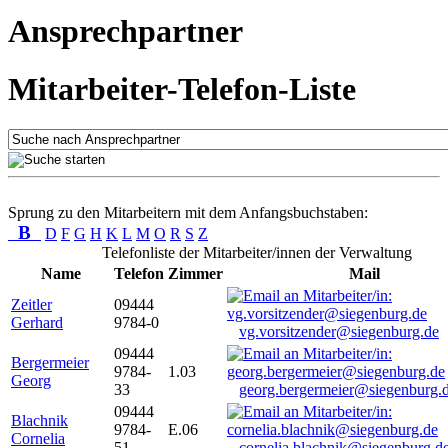
Ansprechpartner
Mitarbeiter-Telefon-Liste
Sprung zu den Mitarbeitern mit dem Anfangsbuchstaben:
B
D
F
G
H
K
L
M
O
R
S
Z
Telefonliste der Mitarbeiter/innen der Verwaltung
Name
Telefon
Zimmer
Mail
Zeitler
09444
Gerhard
9784-0
vg.vorsitzender@siegenburg.de
09444
Bergermeier
9784-
1.03
Georg
33
georg.bergermeier@siegenburg.
09444
Blachnik
9784-
E.06
Cornelia
51
cornelia.blachnik@siegenburg.d