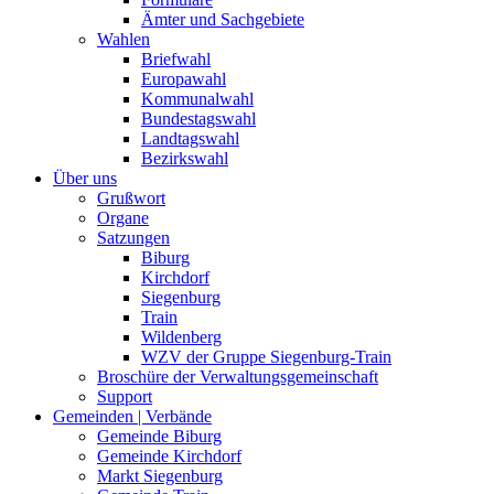
Ämter und Sachgebiete
Wahlen
Briefwahl
Europawahl
Kommunalwahl
Bundestagswahl
Landtagswahl
Bezirkswahl
Über uns
Grußwort
Organe
Satzungen
Biburg
Kirchdorf
Siegenburg
Train
Wildenberg
WZV der Gruppe Siegenburg-Train
Broschüre der Verwaltungsgemeinschaft
Support
Gemeinden | Verbände
Gemeinde Biburg
Gemeinde Kirchdorf
Markt Siegenburg