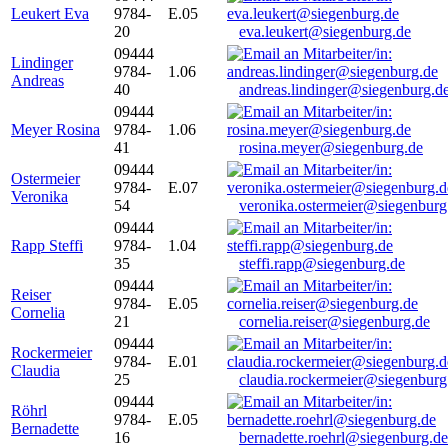
Leukert Eva
9784-
E.05
20
eva.leukert@siegenburg.de
09444
Lindinger
9784-
1.06
Andreas
40
andreas.lindinger@siegenburg.d
09444
Meyer Rosina
9784-
1.06
41
rosina.meyer@siegenburg.de
09444
Ostermeier
9784-
E.07
Veronika
54
veronika.ostermeier@siegenburg
09444
Rapp Steffi
9784-
1.04
35
steffi.rapp@siegenburg.de
09444
Reiser
9784-
E.05
Cornelia
21
cornelia.reiser@siegenburg.de
09444
Rockermeier
9784-
E.01
Claudia
25
claudia.rockermeier@siegenburg
09444
Röhrl
9784-
E.05
Bernadette
16
bernadette.roehrl@siegenburg.de