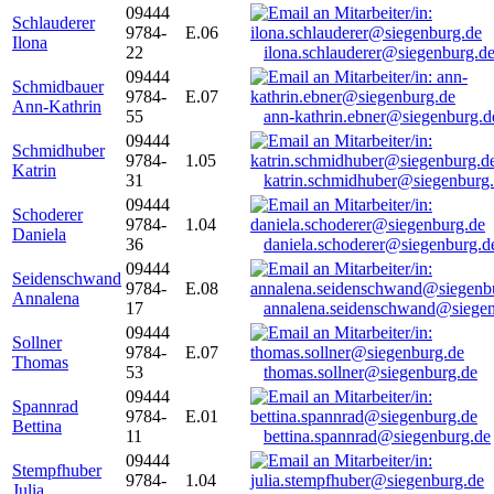
09444
Schlauderer
9784-
E.06
Ilona
22
ilona.schlauderer@siegenburg.d
09444
Schmidbauer
9784-
E.07
Ann-Kathrin
55
ann-kathrin.ebner@siegenburg.d
09444
Schmidhuber
9784-
1.05
Katrin
31
katrin.schmidhuber@siegenburg
09444
Schoderer
9784-
1.04
Daniela
36
daniela.schoderer@siegenburg.d
09444
Seidenschwand
9784-
E.08
Annalena
17
annalena.seidenschwand@siegen
09444
Sollner
9784-
E.07
Thomas
53
thomas.sollner@siegenburg.de
09444
Spannrad
9784-
E.01
Bettina
11
bettina.spannrad@siegenburg.de
09444
Stempfhuber
9784-
1.04
Julia