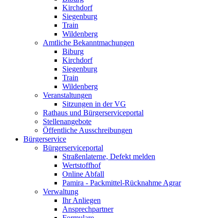
Kirchdorf
Siegenburg
Train
Wildenberg
Amtliche Bekanntmachungen
Biburg
Kirchdorf
Siegenburg
Train
Wildenberg
Veranstaltungen
Sitzungen in der VG
Rathaus und Bürgerserviceportal
Stellenangebote
Öffentliche Ausschreibungen
Bürgerservice
Bürgerserviceportal
Straßenlaterne, Defekt melden
Wertstoffhof
Online Abfall
Pamira - Packmittel-Rücknahme Agrar
Verwaltung
Ihr Anliegen
Ansprechpartner
Formulare