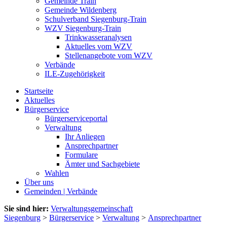
Gemeinde Train
Gemeinde Wildenberg
Schulverband Siegenburg-Train
WZV Siegenburg-Train
Trinkwasseranalysen
Aktuelles vom WZV
Stellenangebote vom WZV
Verbände
ILE-Zugehörigkeit
Startseite
Aktuelles
Bürgerservice
Bürgerserviceportal
Verwaltung
Ihr Anliegen
Ansprechpartner
Formulare
Ämter und Sachgebiete
Wahlen
Über uns
Gemeinden | Verbände
Sie sind hier:
Verwaltungsgemeinschaft
Siegenburg
>
Bürgerservice
>
Verwaltung
>
Ansprechpartner