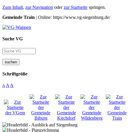
Zum Inhalt
,
zur Navigation
oder
zur Startseite
springen.
Gemeinde Train
| Online: https://www.vg-siegenburg.de/
Suche VG
suchen
Schriftgröße
A
A
A