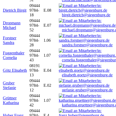
09444
Dietrich Birgit
9784-
E.08
18
birgit.dietrich@siegenburg.de
09444
Dropmann
9784-
E.07
Michael
52
michael.dropmann@siegenburg.
09444
Forstner
9784-
1.06
Sandra
28
sandra.forstner@siegenburg.de
09444
Fuggenthaler
9784-
1.07
Cornelia
43
cornelia.fuggenthaler@siegenbu
08191
Götz Elisabeth
9784-
E.04
13
elisabeth.goetz@siegenburg.de
09444
Gruber
9784-
E.02
Stefanie
12
stefanie.gruber@siegenburg.de
09444
Grüttner
9784-
1.07
Katharina
42
katharina.gruettner@siegenburg.
09444
Huber Franz
9784-
E 4