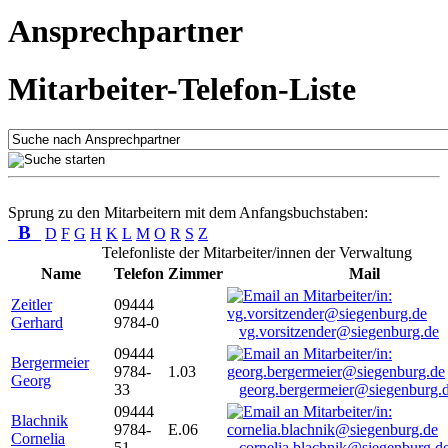
Ansprechpartner
Mitarbeiter-Telefon-Liste
Sprung zu den Mitarbeitern mit dem Anfangsbuchstaben:
B
D
F
G
H
K
L
M
O
R
S
Z
Telefonliste der Mitarbeiter/innen der Verwaltung
Name
Telefon
Zimmer
Mail
Zeitler
09444
Gerhard
9784-0
vg.vorsitzender@siegenburg.de
09444
Bergermeier
9784-
1.03
Georg
33
georg.bergermeier@siegenburg.
09444
Blachnik
9784-
E.06
Cornelia
51
cornelia.blachnik@siegenburg.d