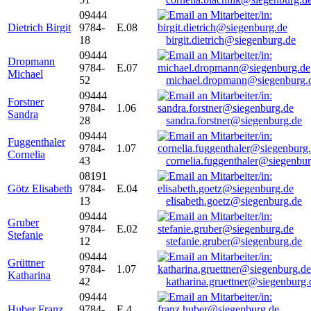
09444
Dietrich Birgit
9784-
E.08
18
birgit.dietrich@siegenburg.de
09444
Dropmann
9784-
E.07
Michael
52
michael.dropmann@siegenburg.
09444
Forstner
9784-
1.06
Sandra
28
sandra.forstner@siegenburg.de
09444
Fuggenthaler
9784-
1.07
Cornelia
43
cornelia.fuggenthaler@siegenbu
08191
Götz Elisabeth
9784-
E.04
13
elisabeth.goetz@siegenburg.de
09444
Gruber
9784-
E.02
Stefanie
12
stefanie.gruber@siegenburg.de
09444
Grüttner
9784-
1.07
Katharina
42
katharina.gruettner@siegenburg.
09444
Huber Franz
9784-
E 4