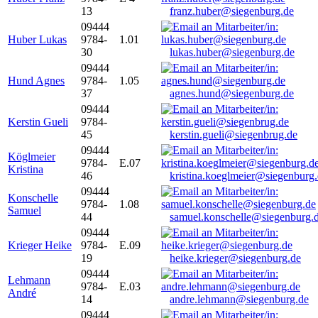
13
franz.huber@siegenburg.de
09444
Huber Lukas
9784-
1.01
30
lukas.huber@siegenburg.de
09444
Hund Agnes
9784-
1.05
37
agnes.hund@siegenburg.de
09444
Kerstin Gueli
9784-
45
kerstin.gueli@siegenbrug.de
09444
Köglmeier
9784-
E.07
Kristina
46
kristina.koeglmeier@siegenburg
09444
Konschelle
9784-
1.08
Samuel
44
samuel.konschelle@siegenburg.
09444
Krieger Heike
9784-
E.09
19
heike.krieger@siegenburg.de
09444
Lehmann
9784-
E.03
André
14
andre.lehmann@siegenburg.de
09444