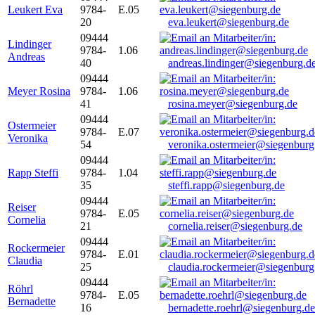
Leukert Eva
9784-
E.05
20
eva.leukert@siegenburg.de
09444
Lindinger
9784-
1.06
Andreas
40
andreas.lindinger@siegenburg.d
09444
Meyer Rosina
9784-
1.06
41
rosina.meyer@siegenburg.de
09444
Ostermeier
9784-
E.07
Veronika
54
veronika.ostermeier@siegenburg
09444
Rapp Steffi
9784-
1.04
35
steffi.rapp@siegenburg.de
09444
Reiser
9784-
E.05
Cornelia
21
cornelia.reiser@siegenburg.de
09444
Rockermeier
9784-
E.01
Claudia
25
claudia.rockermeier@siegenburg
09444
Röhrl
9784-
E.05
Bernadette
16
bernadette.roehrl@siegenburg.de