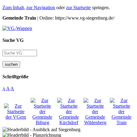
Zum Inhalt
,
zur Navigation
oder
zur Startseite
springen.
Gemeinde Train
| Online: https://www.vg-siegenburg.de/
Suche VG
suchen
Schriftgröße
A
A
A