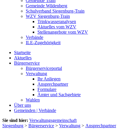
Gemeinde Train
Gemeinde Wildenberg
Schulverband Siegenburg-Train
WZV Siegenburg-Train
Trinkwasseranalysen
Aktuelles vom WZV
Stellenangebote vom WZV
Verbände
ILE-Zugehörigkeit
Startseite
Aktuelles
Bürgerservice
Bürgerserviceportal
Verwaltung
Ihr Anliegen
Ansprechpartner
Formulare
Ämter und Sachgebiete
Wahlen
Über uns
Gemeinden | Verbände
Sie sind hier:
Verwaltungsgemeinschaft
Siegenburg
>
Bürgerservice
>
Verwaltung
>
Ansprechpartner