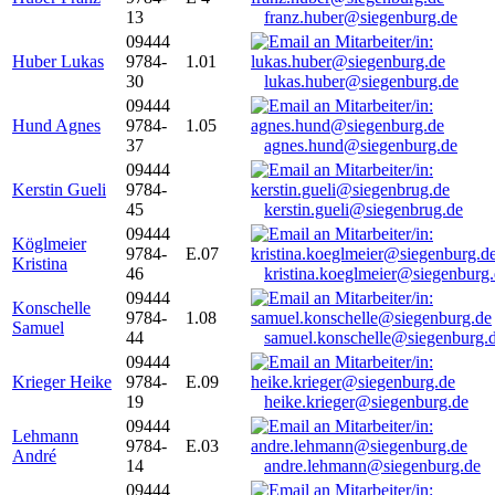
13
franz.huber@siegenburg.de
09444
Huber Lukas
9784-
1.01
30
lukas.huber@siegenburg.de
09444
Hund Agnes
9784-
1.05
37
agnes.hund@siegenburg.de
09444
Kerstin Gueli
9784-
45
kerstin.gueli@siegenbrug.de
09444
Köglmeier
9784-
E.07
Kristina
46
kristina.koeglmeier@siegenburg
09444
Konschelle
9784-
1.08
Samuel
44
samuel.konschelle@siegenburg.
09444
Krieger Heike
9784-
E.09
19
heike.krieger@siegenburg.de
09444
Lehmann
9784-
E.03
André
14
andre.lehmann@siegenburg.de
09444