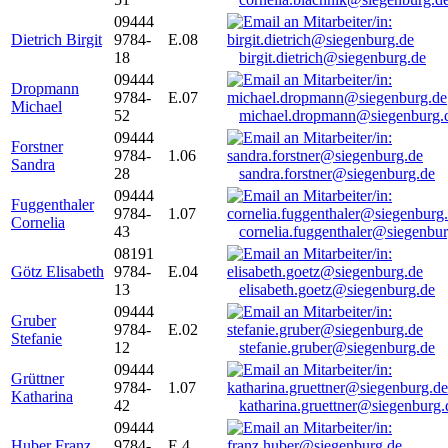
09444
Dietrich Birgit
9784-
E.08
18
birgit.dietrich@siegenburg.de
09444
Dropmann
9784-
E.07
Michael
52
michael.dropmann@siegenburg.
09444
Forstner
9784-
1.06
Sandra
28
sandra.forstner@siegenburg.de
09444
Fuggenthaler
9784-
1.07
Cornelia
43
cornelia.fuggenthaler@siegenbu
08191
Götz Elisabeth
9784-
E.04
13
elisabeth.goetz@siegenburg.de
09444
Gruber
9784-
E.02
Stefanie
12
stefanie.gruber@siegenburg.de
09444
Grüttner
9784-
1.07
Katharina
42
katharina.gruettner@siegenburg.
09444
Huber Franz
9784-
E 4