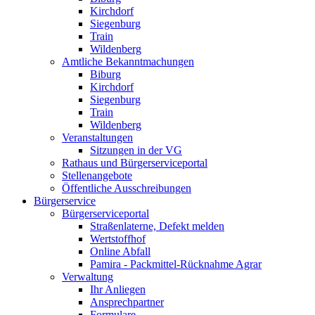
Kirchdorf
Siegenburg
Train
Wildenberg
Amtliche Bekanntmachungen
Biburg
Kirchdorf
Siegenburg
Train
Wildenberg
Veranstaltungen
Sitzungen in der VG
Rathaus und Bürgerserviceportal
Stellenangebote
Öffentliche Ausschreibungen
Bürgerservice
Bürgerserviceportal
Straßenlaterne, Defekt melden
Wertstoffhof
Online Abfall
Pamira - Packmittel-Rücknahme Agrar
Verwaltung
Ihr Anliegen
Ansprechpartner
Formulare