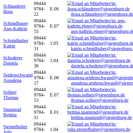
09444
Schlauderer
9784-
E.06
Ilona
22
ilona.schlauderer@siegenburg.d
09444
Schmidbauer
9784-
E.07
Ann-Kathrin
55
ann-kathrin.ebner@siegenburg.d
09444
Schmidhuber
9784-
1.05
Katrin
31
katrin.schmidhuber@siegenburg
09444
Schoderer
9784-
1.04
Daniela
36
daniela.schoderer@siegenburg.d
09444
Seidenschwand
9784-
E.08
Annalena
17
annalena.seidenschwand@siegen
09444
Sollner
9784-
E.07
Thomas
53
thomas.sollner@siegenburg.de
09444
Spannrad
9784-
E.01
Bettina
11
bettina.spannrad@siegenburg.de
09444
Stempfhuber
9784-
1.04
Julia