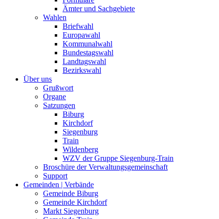
Ämter und Sachgebiete
Wahlen
Briefwahl
Europawahl
Kommunalwahl
Bundestagswahl
Landtagswahl
Bezirkswahl
Über uns
Grußwort
Organe
Satzungen
Biburg
Kirchdorf
Siegenburg
Train
Wildenberg
WZV der Gruppe Siegenburg-Train
Broschüre der Verwaltungsgemeinschaft
Support
Gemeinden | Verbände
Gemeinde Biburg
Gemeinde Kirchdorf
Markt Siegenburg