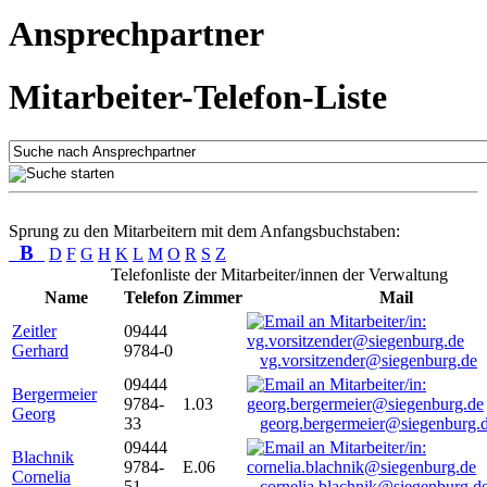
Ansprechpartner
Mitarbeiter-Telefon-Liste
Sprung zu den Mitarbeitern mit dem Anfangsbuchstaben:
B
D
F
G
H
K
L
M
O
R
S
Z
Telefonliste der Mitarbeiter/innen der Verwaltung
Name
Telefon
Zimmer
Mail
Zeitler
09444
Gerhard
9784-0
vg.vorsitzender@siegenburg.de
09444
Bergermeier
9784-
1.03
Georg
33
georg.bergermeier@siegenburg.
09444
Blachnik
9784-
E.06
Cornelia
51
cornelia.blachnik@siegenburg.d