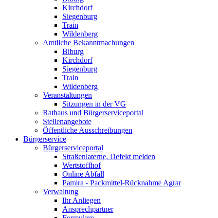
Kirchdorf
Siegenburg
Train
Wildenberg
Amtliche Bekanntmachungen
Biburg
Kirchdorf
Siegenburg
Train
Wildenberg
Veranstaltungen
Sitzungen in der VG
Rathaus und Bürgerserviceportal
Stellenangebote
Öffentliche Ausschreibungen
Bürgerservice
Bürgerserviceportal
Straßenlaterne, Defekt melden
Wertstoffhof
Online Abfall
Pamira - Packmittel-Rücknahme Agrar
Verwaltung
Ihr Anliegen
Ansprechpartner
Formulare