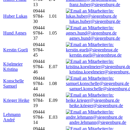
13
franz.huber@siegenburg.de
09444
Huber Lukas
9784-
1.01
30
lukas.huber@siegenburg.de
09444
Hund Agnes
9784-
1.05
37
agnes.hund@siegenburg.de
09444
Kerstin Gueli
9784-
45
kerstin.gueli@siegenbrug.de
09444
Köglmeier
9784-
E.07
Kristina
46
kristina.koeglmeier@siegenburg
09444
Konschelle
9784-
1.08
Samuel
44
samuel.konschelle@siegenburg.
09444
Krieger Heike
9784-
E.09
19
heike.krieger@siegenburg.de
09444
Lehmann
9784-
E.03
André
14
andre.lehmann@siegenburg.de
09444