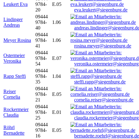
Leukert Eva
9784-
E.05
20
eva.leukert@siegenburg.de
09444
Lindinger
9784-
1.06
Andreas
40
andreas.lindinger@siegenburg.d
09444
Meyer Rosina
9784-
1.06
41
rosina.meyer@siegenburg.de
09444
Ostermeier
9784-
E.07
Veronika
54
veronika.ostermeier@siegenburg
09444
Rapp Steffi
9784-
1.04
35
steffi.rapp@siegenburg.de
09444
Reiser
9784-
E.05
Cornelia
21
cornelia.reiser@siegenburg.de
09444
Rockermeier
9784-
E.01
Claudia
25
claudia.rockermeier@siegenburg
09444
Röhrl
9784-
E.05
Bernadette
16
bernadette.roehrl@siegenburg.de