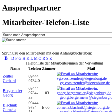
Ansprechpartner
Mitarbeiter-Telefon-Liste
Sprung zu den Mitarbeitern mit dem Anfangsbuchstaben:
B
D
F
G
H
K
L
M
O
R
S
Z
Telefonliste der Mitarbeiter/innen der Verwaltung
Name
Telefon
Zimmer
Mail
Zeitler
09444
Gerhard
9784-0
vg.vorsitzender@siegenburg.de
09444
Bergermeier
9784-
1.03
Georg
33
georg.bergermeier@siegenburg.
09444
Blachnik
9784-
E.06
Cornelia
51
cornelia.blachnik@siegenburg.d