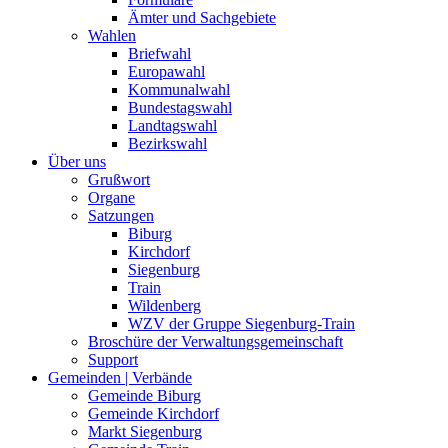
Ämter und Sachgebiete
Wahlen
Briefwahl
Europawahl
Kommunalwahl
Bundestagswahl
Landtagswahl
Bezirkswahl
Über uns
Grußwort
Organe
Satzungen
Biburg
Kirchdorf
Siegenburg
Train
Wildenberg
WZV der Gruppe Siegenburg-Train
Broschüre der Verwaltungsgemeinschaft
Support
Gemeinden | Verbände
Gemeinde Biburg
Gemeinde Kirchdorf
Markt Siegenburg