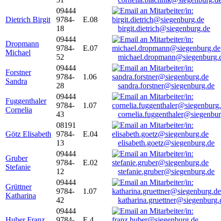
09444
Dietrich Birgit
9784-
E.08
18
birgit.dietrich@siegenburg.de
09444
Dropmann
9784-
E.07
Michael
52
michael.dropmann@siegenburg.
09444
Forstner
9784-
1.06
Sandra
28
sandra.forstner@siegenburg.de
09444
Fuggenthaler
9784-
1.07
Cornelia
43
cornelia.fuggenthaler@siegenbu
08191
Götz Elisabeth
9784-
E.04
13
elisabeth.goetz@siegenburg.de
09444
Gruber
9784-
E.02
Stefanie
12
stefanie.gruber@siegenburg.de
09444
Grüttner
9784-
1.07
Katharina
42
katharina.gruettner@siegenburg.
09444
Huber Franz
9784-
E 4