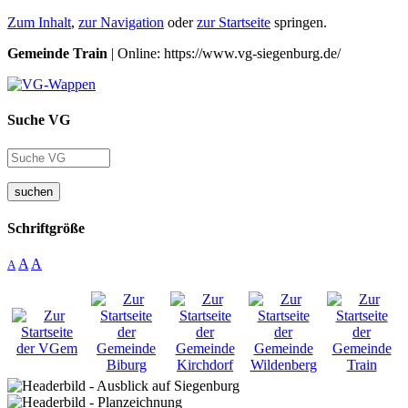
Zum Inhalt
,
zur Navigation
oder
zur Startseite
springen.
Gemeinde Train
| Online: https://www.vg-siegenburg.de/
Suche VG
suchen
Schriftgröße
A
A
A