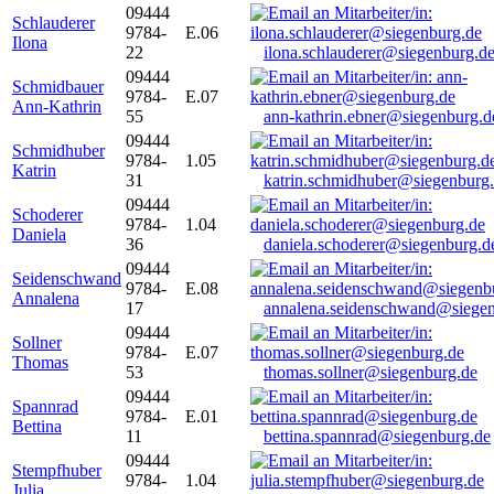
09444
Schlauderer
9784-
E.06
Ilona
22
ilona.schlauderer@siegenburg.d
09444
Schmidbauer
9784-
E.07
Ann-Kathrin
55
ann-kathrin.ebner@siegenburg.d
09444
Schmidhuber
9784-
1.05
Katrin
31
katrin.schmidhuber@siegenburg
09444
Schoderer
9784-
1.04
Daniela
36
daniela.schoderer@siegenburg.d
09444
Seidenschwand
9784-
E.08
Annalena
17
annalena.seidenschwand@siegen
09444
Sollner
9784-
E.07
Thomas
53
thomas.sollner@siegenburg.de
09444
Spannrad
9784-
E.01
Bettina
11
bettina.spannrad@siegenburg.de
09444
Stempfhuber
9784-
1.04
Julia