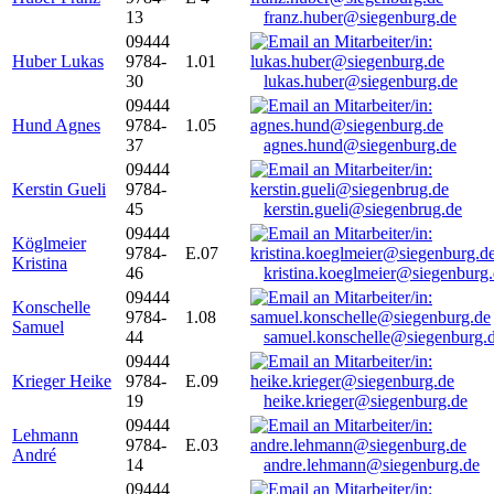
13
franz.huber@siegenburg.de
09444
Huber Lukas
9784-
1.01
30
lukas.huber@siegenburg.de
09444
Hund Agnes
9784-
1.05
37
agnes.hund@siegenburg.de
09444
Kerstin Gueli
9784-
45
kerstin.gueli@siegenbrug.de
09444
Köglmeier
9784-
E.07
Kristina
46
kristina.koeglmeier@siegenburg
09444
Konschelle
9784-
1.08
Samuel
44
samuel.konschelle@siegenburg.
09444
Krieger Heike
9784-
E.09
19
heike.krieger@siegenburg.de
09444
Lehmann
9784-
E.03
André
14
andre.lehmann@siegenburg.de
09444