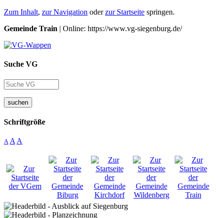
Zum Inhalt
,
zur Navigation
oder
zur Startseite
springen.
Gemeinde Train
| Online: https://www.vg-siegenburg.de/
Suche VG
suchen
Schriftgröße
A
A
A