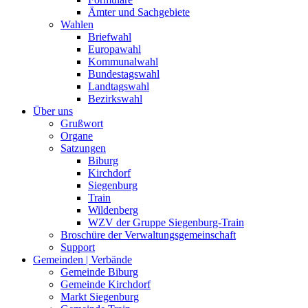
Ämter und Sachgebiete
Wahlen
Briefwahl
Europawahl
Kommunalwahl
Bundestagswahl
Landtagswahl
Bezirkswahl
Über uns
Grußwort
Organe
Satzungen
Biburg
Kirchdorf
Siegenburg
Train
Wildenberg
WZV der Gruppe Siegenburg-Train
Broschüre der Verwaltungsgemeinschaft
Support
Gemeinden | Verbände
Gemeinde Biburg
Gemeinde Kirchdorf
Markt Siegenburg