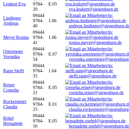
Leukert Eva
9784-
E.05
20
eva.leukert@siegenburg.de
09444
Lindinger
9784-
1.06
Andreas
40
andreas.lindinger@siegenburg.d
09444
Meyer Rosina
9784-
1.06
41
rosina.meyer@siegenburg.de
09444
Ostermeier
9784-
E.07
Veronika
54
veronika.ostermeier@siegenburg
09444
Rapp Steffi
9784-
1.04
35
steffi.rapp@siegenburg.de
09444
Reiser
9784-
E.05
Cornelia
21
cornelia.reiser@siegenburg.de
09444
Rockermeier
9784-
E.01
Claudia
25
claudia.rockermeier@siegenburg
09444
Röhrl
9784-
E.05
Bernadette
16
bernadette.roehrl@siegenburg.de