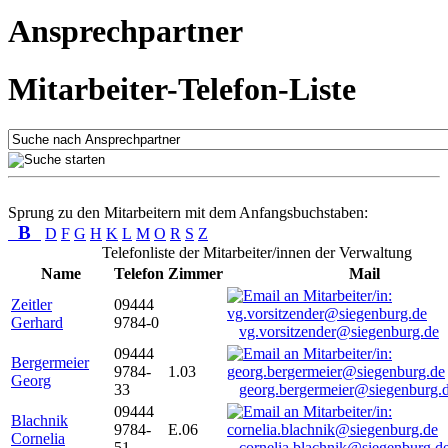
Ansprechpartner
Mitarbeiter-Telefon-Liste
Sprung zu den Mitarbeitern mit dem Anfangsbuchstaben:
B
D
F
G
H
K
L
M
O
R
S
Z
Telefonliste der Mitarbeiter/innen der Verwaltung
Name
Telefon
Zimmer
Mail
Zeitler
09444
Gerhard
9784-0
vg.vorsitzender@siegenburg.de
09444
Bergermeier
9784-
1.03
Georg
33
georg.bergermeier@siegenburg.
09444
Blachnik
9784-
E.06
Cornelia
51
cornelia.blachnik@siegenburg.d