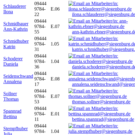
09444
Schlauderer
9784-
E.06
Ilona
22
ilona.schlauderer@siegenburg.d
09444
Schmidbauer
9784-
E.07
Ann-Kathrin
55
ann-kathrin.ebner@siegenburg.d
09444
Schmidhuber
9784-
1.05
Katrin
31
katrin.schmidhuber@siegenburg
09444
Schoderer
9784-
1.04
Daniela
36
daniela.schoderer@siegenburg.d
09444
Seidenschwand
9784-
E.08
Annalena
17
annalena.seidenschwand@siegen
09444
Sollner
9784-
E.07
Thomas
53
thomas.sollner@siegenburg.de
09444
Spannrad
9784-
E.01
Bettina
11
bettina.spannrad@siegenburg.de
09444
Stempfhuber
9784-
1.04
Julia