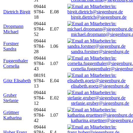
09444
Dietrich Birgit
9784-
E.08
18
birgit.dietrich@siegenburg.de
09444
Dropmann
9784-
E.07
Michael
52
michael.dropmann@siegenburg.
09444
Forstner
9784-
1.06
Sandra
28
sandra.forstner@siegenburg.de
09444
Fuggenthaler
9784-
1.07
Cornelia
43
cornelia.fuggenthaler@siegenbu
08191
Götz Elisabeth
9784-
E.04
13
elisabeth.goetz@siegenburg.de
09444
Gruber
9784-
E.02
Stefanie
12
stefanie.gruber@siegenburg.de
09444
Grüttner
9784-
1.07
Katharina
42
katharina.gruettner@siegenburg.
09444
Huber Franz
9784-
E 4