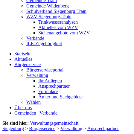
Gemeinde Train
Gemeinde Wildenberg
Schulverband Siegenburg-Train
WZV Siegenburg-Train
Trinkwasseranalysen
Aktuelles vom WZV
Stellenangebote vom WZV
Verbände
ILE-Zugehörigkeit
Startseite
Aktuelles
Bürgerservice
Bürgerserviceportal
Verwaltung
Ihr Anliegen
Ansprechpartner
Formulare
Ämter und Sachgebiete
Wahlen
Über uns
Gemeinden | Verbände
Sie sind hier:
Verwaltungsgemeinschaft
Siegenburg
>
Bürgerservice
>
Verwaltung
>
Ansprechpartner