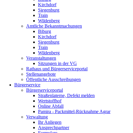
Kirchdorf
Siegenburg
Train
Wildenberg
Amtliche Bekanntmachungen
Biburg
Kirchdorf
Siegenburg
Train
Wildenberg
Veranstaltungen
Sitzungen in der VG
Rathaus und Bürgerserviceportal
Stellenangebote
Öffentliche Ausschreibungen
Bürgerservice
Bürgerserviceportal
Straßenlaterne, Defekt melden
Wertstoffhof
Online Abfall
Pamira - Packmittel-Rücknahme Agrar
Verwaltung
Ihr Anliegen
Ansprechpartner
Formulare