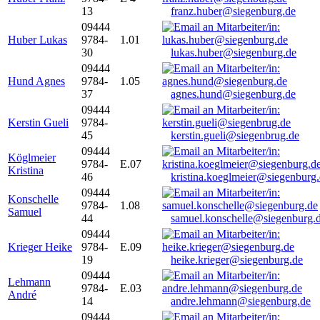
13
franz.huber@siegenburg.de
09444
Huber Lukas
9784-
1.01
30
lukas.huber@siegenburg.de
09444
Hund Agnes
9784-
1.05
37
agnes.hund@siegenburg.de
09444
Kerstin Gueli
9784-
45
kerstin.gueli@siegenbrug.de
09444
Köglmeier
9784-
E.07
Kristina
46
kristina.koeglmeier@siegenburg
09444
Konschelle
9784-
1.08
Samuel
44
samuel.konschelle@siegenburg.
09444
Krieger Heike
9784-
E.09
19
heike.krieger@siegenburg.de
09444
Lehmann
9784-
E.03
André
14
andre.lehmann@siegenburg.de
09444