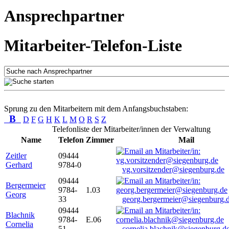
Ansprechpartner
Mitarbeiter-Telefon-Liste
Sprung zu den Mitarbeitern mit dem Anfangsbuchstaben:
B
D
F
G
H
K
L
M
O
R
S
Z
Telefonliste der Mitarbeiter/innen der Verwaltung
Name
Telefon
Zimmer
Mail
Zeitler
09444
Gerhard
9784-0
vg.vorsitzender@siegenburg.de
09444
Bergermeier
9784-
1.03
Georg
33
georg.bergermeier@siegenburg.
09444
Blachnik
9784-
E.06
Cornelia
51
cornelia.blachnik@siegenburg.d