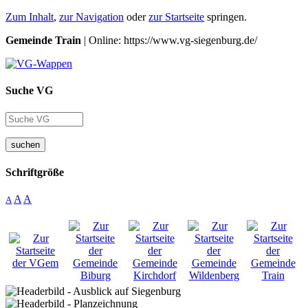
Zum Inhalt
,
zur Navigation
oder
zur Startseite
springen.
Gemeinde Train
| Online: https://www.vg-siegenburg.de/
Suche VG
suchen
Schriftgröße
A
A
A