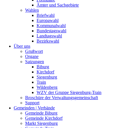
Ämter und Sachgebiete
Wahlen
Briefwahl
Europawahl
Kommunalwahl
Bundestagswahl
Landtagswahl
Bezirkswahl
Über uns
Grußwort
Organe
Satzungen
Biburg
Kirchdorf
Siegenburg
Train
Wildenberg
WZV der Gruppe Siegenburg-Train
Broschüre der Verwaltungsgemeinschaft
Support
Gemeinden | Verbände
Gemeinde Biburg
Gemeinde Kirchdorf
Markt Siegenburg