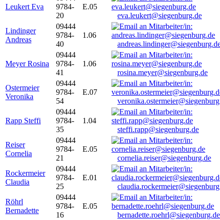
Leukert Eva
9784-
E.05
20
eva.leukert@siegenburg.de
09444
Lindinger
9784-
1.06
Andreas
40
andreas.lindinger@siegenburg.d
09444
Meyer Rosina
9784-
1.06
41
rosina.meyer@siegenburg.de
09444
Ostermeier
9784-
E.07
Veronika
54
veronika.ostermeier@siegenburg
09444
Rapp Steffi
9784-
1.04
35
steffi.rapp@siegenburg.de
09444
Reiser
9784-
E.05
Cornelia
21
cornelia.reiser@siegenburg.de
09444
Rockermeier
9784-
E.01
Claudia
25
claudia.rockermeier@siegenburg
09444
Röhrl
9784-
E.05
Bernadette
16
bernadette.roehrl@siegenburg.de