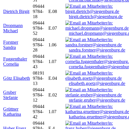
09444
Dietrich Birgit
9784-
E.08
18
birgit.dietrich@siegenburg.de
09444
Dropmann
9784-
E.07
Michael
52
michael.dropmann@siegenburg.
09444
Forstner
9784-
1.06
Sandra
28
sandra.forstner@siegenburg.de
09444
Fuggenthaler
9784-
1.07
Cornelia
43
cornelia.fuggenthaler@siegenbu
08191
Götz Elisabeth
9784-
E.04
13
elisabeth.goetz@siegenburg.de
09444
Gruber
9784-
E.02
Stefanie
12
stefanie.gruber@siegenburg.de
09444
Grüttner
9784-
1.07
Katharina
42
katharina.gruettner@siegenburg.
09444
Huber Franz
9784-
E 4