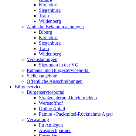
Kirchdorf
Siegenburg
Train
Wildenberg
Amtliche Bekanntmachungen
Biburg
Kirchdorf
Siegenburg
Train
Wildenberg
Veranstaltungen
Sitzungen in der VG
Rathaus und Bürgerserviceportal
Stellenangebote
Öffentliche Ausschreibungen
Bürgerservice
Bürgerserviceportal
Straßenlaterne, Defekt melden
Wertstoffhof
Online Abfall
Pamira - Packmittel-Rücknahme Agrar
Verwaltung
Ihr Anliegen
Ansprechpartner
Formulare