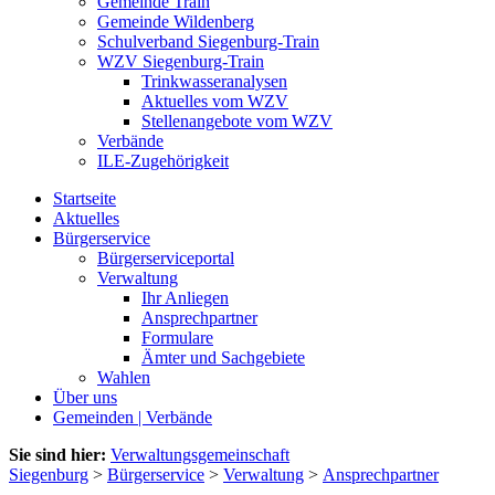
Gemeinde Train
Gemeinde Wildenberg
Schulverband Siegenburg-Train
WZV Siegenburg-Train
Trinkwasseranalysen
Aktuelles vom WZV
Stellenangebote vom WZV
Verbände
ILE-Zugehörigkeit
Startseite
Aktuelles
Bürgerservice
Bürgerserviceportal
Verwaltung
Ihr Anliegen
Ansprechpartner
Formulare
Ämter und Sachgebiete
Wahlen
Über uns
Gemeinden | Verbände
Sie sind hier:
Verwaltungsgemeinschaft
Siegenburg
>
Bürgerservice
>
Verwaltung
>
Ansprechpartner