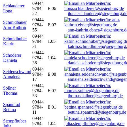
09444
Schlauderer
9784-
E.06
Ilona
22
ilona.schlauderer@siegenburg.d
09444
Schmidbauer
9784-
E.07
Ann-Kathrin
55
ann-kathrin.ebner@siegenburg.d
09444
Schmidhuber
9784-
1.05
Katrin
31
katrin.schmidhuber@siegenburg
09444
Schoderer
9784-
1.04
Daniela
36
daniela.schoderer@siegenburg.d
09444
Seidenschwand
9784-
E.08
Annalena
17
annalena.seidenschwand@siegen
09444
Sollner
9784-
E.07
Thomas
53
thomas.sollner@siegenburg.de
09444
Spannrad
9784-
E.01
Bettina
11
bettina.spannrad@siegenburg.de
09444
Stempfhuber
9784-
1.04
Julia