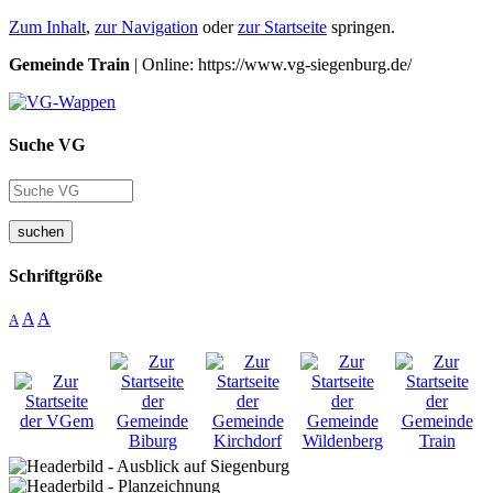
Zum Inhalt
,
zur Navigation
oder
zur Startseite
springen.
Gemeinde Train
| Online: https://www.vg-siegenburg.de/
Suche VG
suchen
Schriftgröße
A
A
A