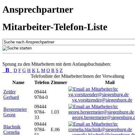
Ansprechpartner
Mitarbeiter-Telefon-Liste
Sprung zu den Mitarbeitern mit dem Anfangsbuchstaben:
B
D
F
G
H
K
L
M
O
R
S
Z
Telefonliste der Mitarbeiter/innen der Verwaltung
Name
Telefon
Zimmer
Mail
Zeitler
09444
Gerhard
9784-0
vg.vorsitzender@siegenburg.de
09444
Bergermeier
9784-
1.03
Georg
33
georg.bergermeier@siegenburg.
09444
Blachnik
9784-
E.06
Cornelia
51
cornelia.blachnik@siegenburg.d