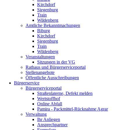
Kirchdorf
Siegenburg
Train
Wildenberg
Amtliche Bekanntmachungen
Biburg
Kirchdorf
Siegenburg
Train
Wildenberg
Veranstaltungen
Sitzungen in der VG
Rathaus und Bürgerserviceportal
Stellenangebote
Öffentliche Ausschreibungen
Bürgerservice
Bürgerserviceportal
Straßenlaterne, Defekt melden
Wertstoffhof
Online Abfall
Pamira - Packmittel-Rücknahme Agrar
Verwaltung
Ihr Anliegen
Ansprechpartner
Formulare