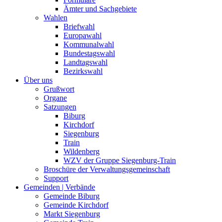
Ämter und Sachgebiete
Wahlen
Briefwahl
Europawahl
Kommunalwahl
Bundestagswahl
Landtagswahl
Bezirkswahl
Über uns
Grußwort
Organe
Satzungen
Biburg
Kirchdorf
Siegenburg
Train
Wildenberg
WZV der Gruppe Siegenburg-Train
Broschüre der Verwaltungsgemeinschaft
Support
Gemeinden | Verbände
Gemeinde Biburg
Gemeinde Kirchdorf
Markt Siegenburg