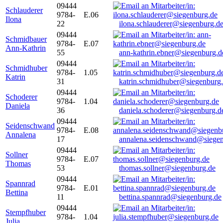
09444
Schlauderer
9784-
E.06
Ilona
22
ilona.schlauderer@siegenburg.d
09444
Schmidbauer
9784-
E.07
Ann-Kathrin
55
ann-kathrin.ebner@siegenburg.d
09444
Schmidhuber
9784-
1.05
Katrin
31
katrin.schmidhuber@siegenburg
09444
Schoderer
9784-
1.04
Daniela
36
daniela.schoderer@siegenburg.d
09444
Seidenschwand
9784-
E.08
Annalena
17
annalena.seidenschwand@siegen
09444
Sollner
9784-
E.07
Thomas
53
thomas.sollner@siegenburg.de
09444
Spannrad
9784-
E.01
Bettina
11
bettina.spannrad@siegenburg.de
09444
Stempfhuber
9784-
1.04
Julia