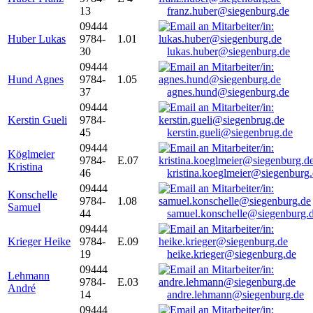
13
franz.huber@siegenburg.de
09444
Huber Lukas
9784-
1.01
30
lukas.huber@siegenburg.de
09444
Hund Agnes
9784-
1.05
37
agnes.hund@siegenburg.de
09444
Kerstin Gueli
9784-
45
kerstin.gueli@siegenbrug.de
09444
Köglmeier
9784-
E.07
Kristina
46
kristina.koeglmeier@siegenburg
09444
Konschelle
9784-
1.08
Samuel
44
samuel.konschelle@siegenburg.
09444
Krieger Heike
9784-
E.09
19
heike.krieger@siegenburg.de
09444
Lehmann
9784-
E.03
André
14
andre.lehmann@siegenburg.de
09444