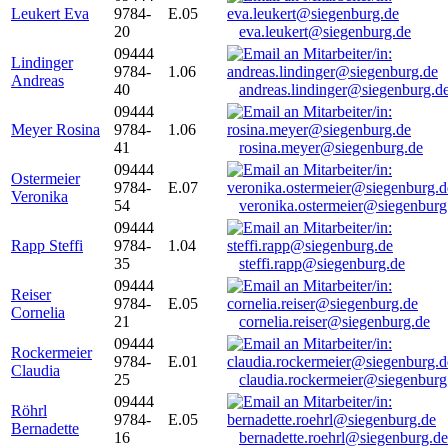
Leukert Eva
9784-
E.05
20
eva.leukert@siegenburg.de
09444
Lindinger
9784-
1.06
Andreas
40
andreas.lindinger@siegenburg.d
09444
Meyer Rosina
9784-
1.06
41
rosina.meyer@siegenburg.de
09444
Ostermeier
9784-
E.07
Veronika
54
veronika.ostermeier@siegenburg
09444
Rapp Steffi
9784-
1.04
35
steffi.rapp@siegenburg.de
09444
Reiser
9784-
E.05
Cornelia
21
cornelia.reiser@siegenburg.de
09444
Rockermeier
9784-
E.01
Claudia
25
claudia.rockermeier@siegenburg
09444
Röhrl
9784-
E.05
Bernadette
16
bernadette.roehrl@siegenburg.de