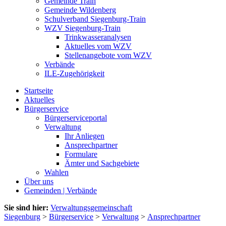
Gemeinde Train
Gemeinde Wildenberg
Schulverband Siegenburg-Train
WZV Siegenburg-Train
Trinkwasseranalysen
Aktuelles vom WZV
Stellenangebote vom WZV
Verbände
ILE-Zugehörigkeit
Startseite
Aktuelles
Bürgerservice
Bürgerserviceportal
Verwaltung
Ihr Anliegen
Ansprechpartner
Formulare
Ämter und Sachgebiete
Wahlen
Über uns
Gemeinden | Verbände
Sie sind hier:
Verwaltungsgemeinschaft
Siegenburg
>
Bürgerservice
>
Verwaltung
>
Ansprechpartner