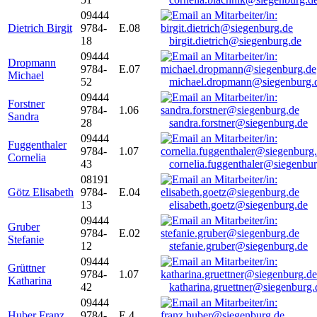
09444
Dietrich Birgit
9784-
E.08
18
birgit.dietrich@siegenburg.de
09444
Dropmann
9784-
E.07
Michael
52
michael.dropmann@siegenburg.
09444
Forstner
9784-
1.06
Sandra
28
sandra.forstner@siegenburg.de
09444
Fuggenthaler
9784-
1.07
Cornelia
43
cornelia.fuggenthaler@siegenbu
08191
Götz Elisabeth
9784-
E.04
13
elisabeth.goetz@siegenburg.de
09444
Gruber
9784-
E.02
Stefanie
12
stefanie.gruber@siegenburg.de
09444
Grüttner
9784-
1.07
Katharina
42
katharina.gruettner@siegenburg.
09444
Huber Franz
9784-
E 4