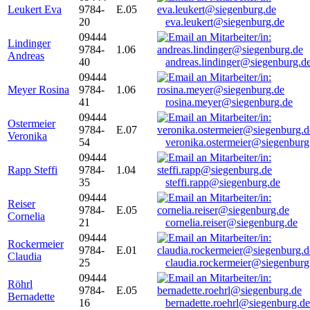
Leukert Eva
9784-
E.05
20
eva.leukert@siegenburg.de
09444
Lindinger
9784-
1.06
Andreas
40
andreas.lindinger@siegenburg.d
09444
Meyer Rosina
9784-
1.06
41
rosina.meyer@siegenburg.de
09444
Ostermeier
9784-
E.07
Veronika
54
veronika.ostermeier@siegenburg
09444
Rapp Steffi
9784-
1.04
35
steffi.rapp@siegenburg.de
09444
Reiser
9784-
E.05
Cornelia
21
cornelia.reiser@siegenburg.de
09444
Rockermeier
9784-
E.01
Claudia
25
claudia.rockermeier@siegenburg
09444
Röhrl
9784-
E.05
Bernadette
16
bernadette.roehrl@siegenburg.de