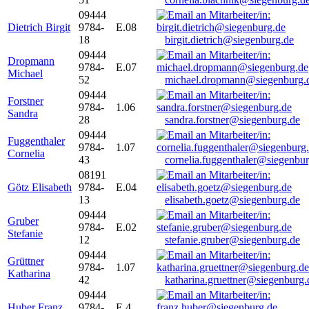
09444
Dietrich Birgit
9784-
E.08
18
birgit.dietrich@siegenburg.de
09444
Dropmann
9784-
E.07
Michael
52
michael.dropmann@siegenburg.
09444
Forstner
9784-
1.06
Sandra
28
sandra.forstner@siegenburg.de
09444
Fuggenthaler
9784-
1.07
Cornelia
43
cornelia.fuggenthaler@siegenbu
08191
Götz Elisabeth
9784-
E.04
13
elisabeth.goetz@siegenburg.de
09444
Gruber
9784-
E.02
Stefanie
12
stefanie.gruber@siegenburg.de
09444
Grüttner
9784-
1.07
Katharina
42
katharina.gruettner@siegenburg.
09444
Huber Franz
9784-
E 4