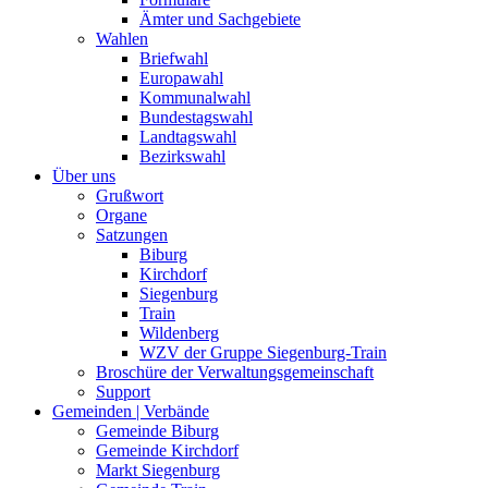
Ämter und Sachgebiete
Wahlen
Briefwahl
Europawahl
Kommunalwahl
Bundestagswahl
Landtagswahl
Bezirkswahl
Über uns
Grußwort
Organe
Satzungen
Biburg
Kirchdorf
Siegenburg
Train
Wildenberg
WZV der Gruppe Siegenburg-Train
Broschüre der Verwaltungsgemeinschaft
Support
Gemeinden | Verbände
Gemeinde Biburg
Gemeinde Kirchdorf
Markt Siegenburg