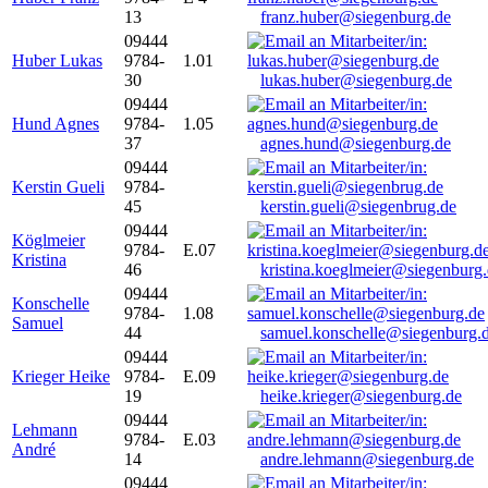
13
franz.huber@siegenburg.de
09444
Huber Lukas
9784-
1.01
30
lukas.huber@siegenburg.de
09444
Hund Agnes
9784-
1.05
37
agnes.hund@siegenburg.de
09444
Kerstin Gueli
9784-
45
kerstin.gueli@siegenbrug.de
09444
Köglmeier
9784-
E.07
Kristina
46
kristina.koeglmeier@siegenburg
09444
Konschelle
9784-
1.08
Samuel
44
samuel.konschelle@siegenburg.
09444
Krieger Heike
9784-
E.09
19
heike.krieger@siegenburg.de
09444
Lehmann
9784-
E.03
André
14
andre.lehmann@siegenburg.de
09444