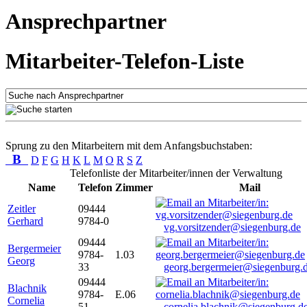
Ansprechpartner
Mitarbeiter-Telefon-Liste
Sprung zu den Mitarbeitern mit dem Anfangsbuchstaben:
B
D
F
G
H
K
L
M
O
R
S
Z
Telefonliste der Mitarbeiter/innen der Verwaltung
Name
Telefon
Zimmer
Mail
Zeitler
09444
Gerhard
9784-0
vg.vorsitzender@siegenburg.de
09444
Bergermeier
9784-
1.03
Georg
33
georg.bergermeier@siegenburg.
09444
Blachnik
9784-
E.06
Cornelia
51
cornelia.blachnik@siegenburg.d