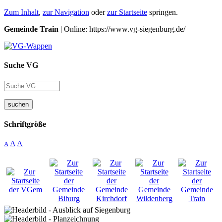
Zum Inhalt
,
zur Navigation
oder
zur Startseite
springen.
Gemeinde Train
| Online: https://www.vg-siegenburg.de/
Suche VG
suchen
Schriftgröße
A
A
A