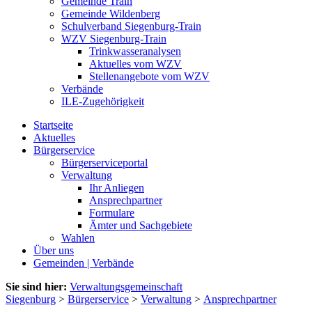
Gemeinde Train
Gemeinde Wildenberg
Schulverband Siegenburg-Train
WZV Siegenburg-Train
Trinkwasseranalysen
Aktuelles vom WZV
Stellenangebote vom WZV
Verbände
ILE-Zugehörigkeit
Startseite
Aktuelles
Bürgerservice
Bürgerserviceportal
Verwaltung
Ihr Anliegen
Ansprechpartner
Formulare
Ämter und Sachgebiete
Wahlen
Über uns
Gemeinden | Verbände
Sie sind hier:
Verwaltungsgemeinschaft
Siegenburg
>
Bürgerservice
>
Verwaltung
>
Ansprechpartner