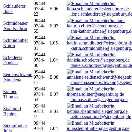
09444
Schlauderer
9784-
E.06
Ilona
22
ilona.schlauderer@siegenburg.d
09444
Schmidbauer
9784-
E.07
Ann-Kathrin
55
ann-kathrin.ebner@siegenburg.d
09444
Schmidhuber
9784-
1.05
Katrin
31
katrin.schmidhuber@siegenburg
09444
Schoderer
9784-
1.04
Daniela
36
daniela.schoderer@siegenburg.d
09444
Seidenschwand
9784-
E.08
Annalena
17
annalena.seidenschwand@siegen
09444
Sollner
9784-
E.07
Thomas
53
thomas.sollner@siegenburg.de
09444
Spannrad
9784-
E.01
Bettina
11
bettina.spannrad@siegenburg.de
09444
Stempfhuber
9784-
1.04
Julia