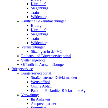
Kirchdorf
Siegenburg
Train
Wildenberg
Amtliche Bekanntmachungen
Biburg
Kirchdorf
Siegenburg
Train
Wildenberg
Veranstaltungen
Sitzungen in der VG
Rathaus und Bürgerserviceportal
Stellenangebote
Öffentliche Ausschreibungen
Bürgerservice
Bürgerserviceportal
Straßenlaterne, Defekt melden
Wertstoffhof
Online Abfall
Pamira - Packmittel-Rücknahme Agrar
Verwaltung
Ihr Anliegen
Ansprechpartner
Formulare