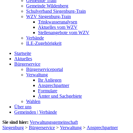
Gemeinde Train
Gemeinde Wildenberg
Schulverband Siegenburg-Train
WZV Siegenburg-Train
Trinkwasseranalysen
Aktuelles vom WZV
Stellenangebote vom WZV
Verbände
ILE-Zugehörigkeit
Startseite
Aktuelles
Bürgerservice
Bürgerserviceportal
Verwaltung
Ihr Anliegen
Ansprechpartner
Formulare
Ämter und Sachgebiete
Wahlen
Über uns
Gemeinden | Verbände
Sie sind hier:
Verwaltungsgemeinschaft
Siegenburg
>
Bürgerservice
>
Verwaltung
>
Ansprechpartner