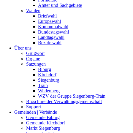
Ämter und Sachgebiete
Wahlen
Briefwahl
Europawahl
Kommunalwahl
Bundestagswahl
Landtagswahl
Bezirkswahl
Über uns
Grußwort
Organe
Satzungen
Biburg
Kirchdorf
Siegenburg
Train
Wildenberg
WZV der Gruppe Siegenburg-Train
Broschüre der Verwaltungsgemeinschaft
Support
Gemeinden | Verbände
Gemeinde Biburg
Gemeinde Kirchdorf
Markt Siegenburg