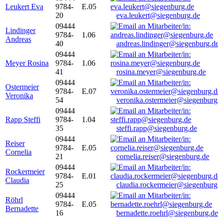
Leukert Eva
9784-
E.05
20
eva.leukert@siegenburg.de
09444
Lindinger
9784-
1.06
Andreas
40
andreas.lindinger@siegenburg.d
09444
Meyer Rosina
9784-
1.06
41
rosina.meyer@siegenburg.de
09444
Ostermeier
9784-
E.07
Veronika
54
veronika.ostermeier@siegenburg
09444
Rapp Steffi
9784-
1.04
35
steffi.rapp@siegenburg.de
09444
Reiser
9784-
E.05
Cornelia
21
cornelia.reiser@siegenburg.de
09444
Rockermeier
9784-
E.01
Claudia
25
claudia.rockermeier@siegenburg
09444
Röhrl
9784-
E.05
Bernadette
16
bernadette.roehrl@siegenburg.de