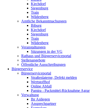
Kirchdorf
Siegenburg
Train
Wildenberg
Amtliche Bekanntmachungen
Biburg
Kirchdorf
Siegenburg
Train
Wildenberg
Veranstaltungen
Sitzungen in der VG
Rathaus und Bürgerserviceportal
Stellenangebote
Öffentliche Ausschreibungen
Bürgerservice
Bürgerserviceportal
Straßenlaterne, Defekt melden
Wertstoffhof
Online Abfall
Pamira - Packmittel-Rücknahme Agrar
Verwaltung
Ihr Anliegen
Ansprechpartner
Formulare