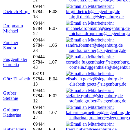
09444
Dietrich Birgit
9784-
E.08
18
birgit.dietrich@siegenburg.de
09444
Dropmann
9784-
E.07
Michael
52
michael.dropmann@siegenburg.
09444
Forstner
9784-
1.06
Sandra
28
sandra.forstner@siegenburg.de
09444
Fuggenthaler
9784-
1.07
Cornelia
43
cornelia.fuggenthaler@siegenbu
08191
Götz Elisabeth
9784-
E.04
13
elisabeth.goetz@siegenburg.de
09444
Gruber
9784-
E.02
Stefanie
12
stefanie.gruber@siegenburg.de
09444
Grüttner
9784-
1.07
Katharina
42
katharina.gruettner@siegenburg.
09444
Huber Franz
9784-
E 4