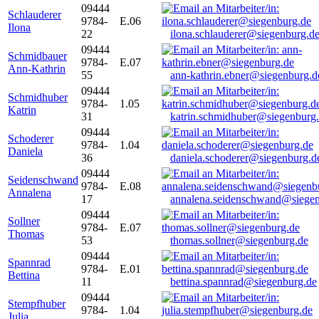
09444
Schlauderer
9784-
E.06
Ilona
22
ilona.schlauderer@siegenburg.d
09444
Schmidbauer
9784-
E.07
Ann-Kathrin
55
ann-kathrin.ebner@siegenburg.d
09444
Schmidhuber
9784-
1.05
Katrin
31
katrin.schmidhuber@siegenburg
09444
Schoderer
9784-
1.04
Daniela
36
daniela.schoderer@siegenburg.d
09444
Seidenschwand
9784-
E.08
Annalena
17
annalena.seidenschwand@siegen
09444
Sollner
9784-
E.07
Thomas
53
thomas.sollner@siegenburg.de
09444
Spannrad
9784-
E.01
Bettina
11
bettina.spannrad@siegenburg.de
09444
Stempfhuber
9784-
1.04
Julia