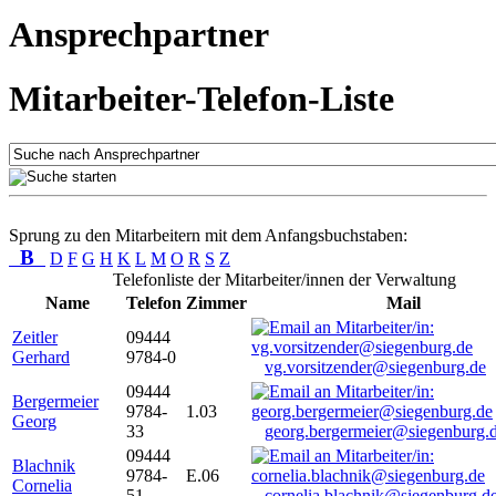
Ansprechpartner
Mitarbeiter-Telefon-Liste
Sprung zu den Mitarbeitern mit dem Anfangsbuchstaben:
B
D
F
G
H
K
L
M
O
R
S
Z
Telefonliste der Mitarbeiter/innen der Verwaltung
Name
Telefon
Zimmer
Mail
Zeitler
09444
Gerhard
9784-0
vg.vorsitzender@siegenburg.de
09444
Bergermeier
9784-
1.03
Georg
33
georg.bergermeier@siegenburg.
09444
Blachnik
9784-
E.06
Cornelia
51
cornelia.blachnik@siegenburg.d