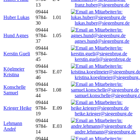
13
franz.huber@siegenburg.de
09444
Huber Lukas
9784-
1.01
30
lukas.huber@siegenburg.de
09444
Hund Agnes
9784-
1.05
37
agnes.hund@siegenburg.de
09444
Kerstin Gueli
9784-
45
kerstin.gueli@siegenbrug.de
09444
Köglmeier
9784-
E.07
Kristina
46
kristina.koeglmeier@siegenburg
09444
Konschelle
9784-
1.08
Samuel
44
samuel.konschelle@siegenburg.
09444
Krieger Heike
9784-
E.09
19
heike.krieger@siegenburg.de
09444
Lehmann
9784-
E.03
André
14
andre.lehmann@siegenburg.de
09444