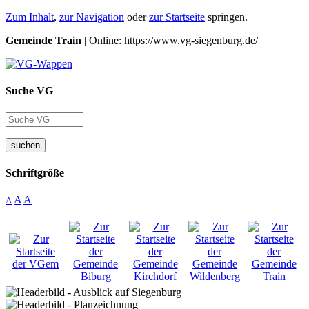
Zum Inhalt
,
zur Navigation
oder
zur Startseite
springen.
Gemeinde Train
| Online: https://www.vg-siegenburg.de/
Suche VG
suchen
Schriftgröße
A
A
A