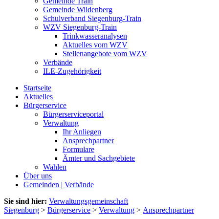
Gemeinde Train
Gemeinde Wildenberg
Schulverband Siegenburg-Train
WZV Siegenburg-Train
Trinkwasseranalysen
Aktuelles vom WZV
Stellenangebote vom WZV
Verbände
ILE-Zugehörigkeit
Startseite
Aktuelles
Bürgerservice
Bürgerserviceportal
Verwaltung
Ihr Anliegen
Ansprechpartner
Formulare
Ämter und Sachgebiete
Wahlen
Über uns
Gemeinden | Verbände
Sie sind hier:
Verwaltungsgemeinschaft
Siegenburg
>
Bürgerservice
>
Verwaltung
>
Ansprechpartner