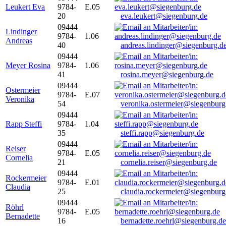
Leukert Eva
9784-
E.05
20
eva.leukert@siegenburg.de
09444
Lindinger
9784-
1.06
Andreas
40
andreas.lindinger@siegenburg.d
09444
Meyer Rosina
9784-
1.06
41
rosina.meyer@siegenburg.de
09444
Ostermeier
9784-
E.07
Veronika
54
veronika.ostermeier@siegenburg
09444
Rapp Steffi
9784-
1.04
35
steffi.rapp@siegenburg.de
09444
Reiser
9784-
E.05
Cornelia
21
cornelia.reiser@siegenburg.de
09444
Rockermeier
9784-
E.01
Claudia
25
claudia.rockermeier@siegenburg
09444
Röhrl
9784-
E.05
Bernadette
16
bernadette.roehrl@siegenburg.de