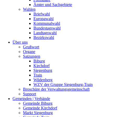
Ämter und Sachgebiete
Wahlen
Briefwahl
Europawahl
Kommunalwahl
Bundestagswahl
Landtagswahl
Bezirkswahl
Über uns
Grußwort
Organe
Satzungen
Biburg
Kirchdorf
Siegenburg
Train
Wildenberg
WZV der Gruppe Siegenburg-Train
Broschüre der Verwaltungsgemeinschaft
Support
Gemeinden | Verbände
Gemeinde Biburg
Gemeinde Kirchdorf
Markt Siegenburg