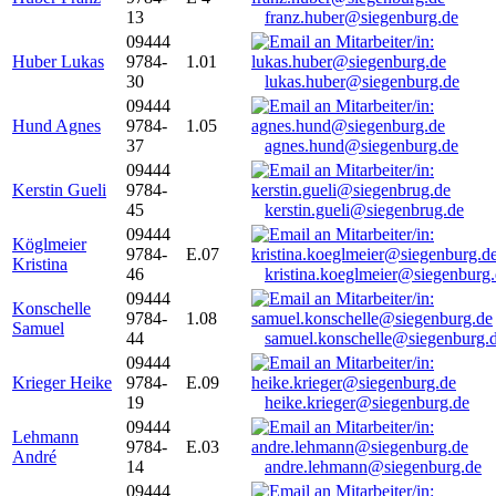
13
franz.huber@siegenburg.de
09444
Huber Lukas
9784-
1.01
30
lukas.huber@siegenburg.de
09444
Hund Agnes
9784-
1.05
37
agnes.hund@siegenburg.de
09444
Kerstin Gueli
9784-
45
kerstin.gueli@siegenbrug.de
09444
Köglmeier
9784-
E.07
Kristina
46
kristina.koeglmeier@siegenburg
09444
Konschelle
9784-
1.08
Samuel
44
samuel.konschelle@siegenburg.
09444
Krieger Heike
9784-
E.09
19
heike.krieger@siegenburg.de
09444
Lehmann
9784-
E.03
André
14
andre.lehmann@siegenburg.de
09444