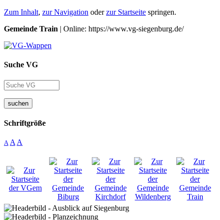
Zum Inhalt
,
zur Navigation
oder
zur Startseite
springen.
Gemeinde Train
| Online: https://www.vg-siegenburg.de/
Suche VG
suchen
Schriftgröße
A
A
A