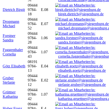
09444
Dietrich Birgit
9784-
E.08
18
birgit.dietrich@siegenburg.de
09444
Dropmann
9784-
E.07
Michael
52
michael.dropmann@siegenburg.
09444
Forstner
9784-
1.06
Sandra
28
sandra.forstner@siegenburg.de
09444
Fuggenthaler
9784-
1.07
Cornelia
43
cornelia.fuggenthaler@siegenbu
08191
Götz Elisabeth
9784-
E.04
13
elisabeth.goetz@siegenburg.de
09444
Gruber
9784-
E.02
Stefanie
12
stefanie.gruber@siegenburg.de
09444
Grüttner
9784-
1.07
Katharina
42
katharina.gruettner@siegenburg.
09444
Huber Franz
9784-
E 4