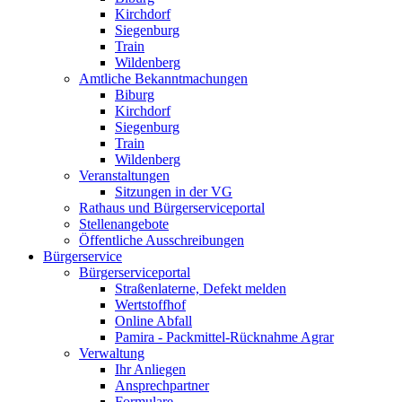
Kirchdorf
Siegenburg
Train
Wildenberg
Amtliche Bekanntmachungen
Biburg
Kirchdorf
Siegenburg
Train
Wildenberg
Veranstaltungen
Sitzungen in der VG
Rathaus und Bürgerserviceportal
Stellenangebote
Öffentliche Ausschreibungen
Bürgerservice
Bürgerserviceportal
Straßenlaterne, Defekt melden
Wertstoffhof
Online Abfall
Pamira - Packmittel-Rücknahme Agrar
Verwaltung
Ihr Anliegen
Ansprechpartner
Formulare