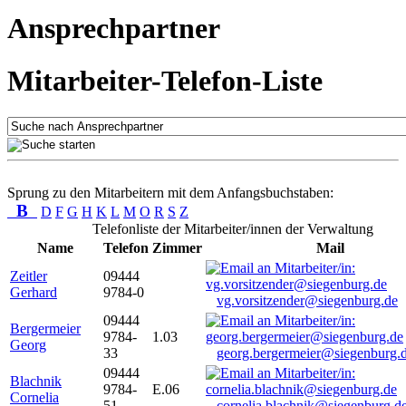
Ansprechpartner
Mitarbeiter-Telefon-Liste
Sprung zu den Mitarbeitern mit dem Anfangsbuchstaben:
B
D
F
G
H
K
L
M
O
R
S
Z
Telefonliste der Mitarbeiter/innen der Verwaltung
Name
Telefon
Zimmer
Mail
Zeitler
09444
Gerhard
9784-0
vg.vorsitzender@siegenburg.de
09444
Bergermeier
9784-
1.03
Georg
33
georg.bergermeier@siegenburg.
09444
Blachnik
9784-
E.06
Cornelia
51
cornelia.blachnik@siegenburg.d