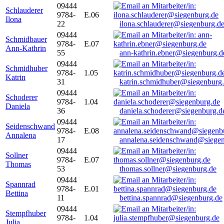
09444
Schlauderer
9784-
E.06
Ilona
22
ilona.schlauderer@siegenburg.d
09444
Schmidbauer
9784-
E.07
Ann-Kathrin
55
ann-kathrin.ebner@siegenburg.d
09444
Schmidhuber
9784-
1.05
Katrin
31
katrin.schmidhuber@siegenburg
09444
Schoderer
9784-
1.04
Daniela
36
daniela.schoderer@siegenburg.d
09444
Seidenschwand
9784-
E.08
Annalena
17
annalena.seidenschwand@siegen
09444
Sollner
9784-
E.07
Thomas
53
thomas.sollner@siegenburg.de
09444
Spannrad
9784-
E.01
Bettina
11
bettina.spannrad@siegenburg.de
09444
Stempfhuber
9784-
1.04
Julia