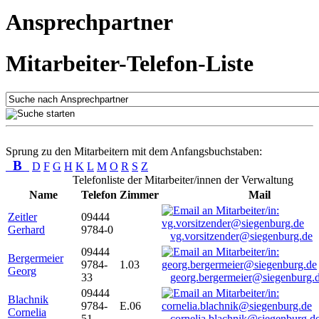
Ansprechpartner
Mitarbeiter-Telefon-Liste
Sprung zu den Mitarbeitern mit dem Anfangsbuchstaben:
B
D
F
G
H
K
L
M
O
R
S
Z
Telefonliste der Mitarbeiter/innen der Verwaltung
Name
Telefon
Zimmer
Mail
Zeitler
09444
Gerhard
9784-0
vg.vorsitzender@siegenburg.de
09444
Bergermeier
9784-
1.03
Georg
33
georg.bergermeier@siegenburg.
09444
Blachnik
9784-
E.06
Cornelia
51
cornelia.blachnik@siegenburg.d