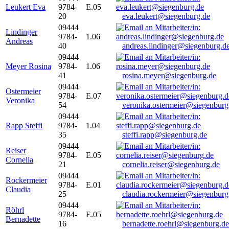
Leukert Eva
9784-
E.05
20
eva.leukert@siegenburg.de
09444
Lindinger
9784-
1.06
Andreas
40
andreas.lindinger@siegenburg.d
09444
Meyer Rosina
9784-
1.06
41
rosina.meyer@siegenburg.de
09444
Ostermeier
9784-
E.07
Veronika
54
veronika.ostermeier@siegenburg
09444
Rapp Steffi
9784-
1.04
35
steffi.rapp@siegenburg.de
09444
Reiser
9784-
E.05
Cornelia
21
cornelia.reiser@siegenburg.de
09444
Rockermeier
9784-
E.01
Claudia
25
claudia.rockermeier@siegenburg
09444
Röhrl
9784-
E.05
Bernadette
16
bernadette.roehrl@siegenburg.de