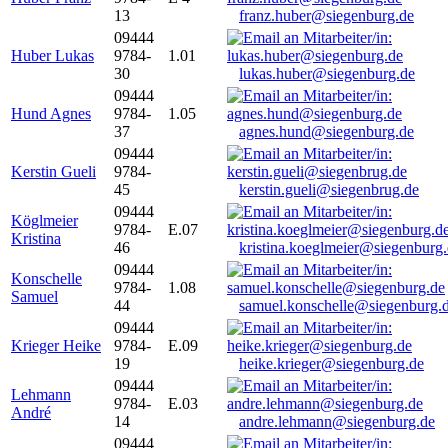
13
franz.huber@siegenburg.de
09444
Huber Lukas
9784-
1.01
30
lukas.huber@siegenburg.de
09444
Hund Agnes
9784-
1.05
37
agnes.hund@siegenburg.de
09444
Kerstin Gueli
9784-
45
kerstin.gueli@siegenbrug.de
09444
Köglmeier
9784-
E.07
Kristina
46
kristina.koeglmeier@siegenburg
09444
Konschelle
9784-
1.08
Samuel
44
samuel.konschelle@siegenburg.
09444
Krieger Heike
9784-
E.09
19
heike.krieger@siegenburg.de
09444
Lehmann
9784-
E.03
André
14
andre.lehmann@siegenburg.de
09444