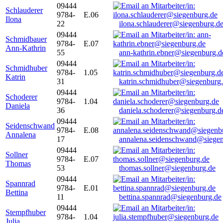
09444
Schlauderer
9784-
E.06
Ilona
22
ilona.schlauderer@siegenburg.d
09444
Schmidbauer
9784-
E.07
Ann-Kathrin
55
ann-kathrin.ebner@siegenburg.d
09444
Schmidhuber
9784-
1.05
Katrin
31
katrin.schmidhuber@siegenburg
09444
Schoderer
9784-
1.04
Daniela
36
daniela.schoderer@siegenburg.d
09444
Seidenschwand
9784-
E.08
Annalena
17
annalena.seidenschwand@siegen
09444
Sollner
9784-
E.07
Thomas
53
thomas.sollner@siegenburg.de
09444
Spannrad
9784-
E.01
Bettina
11
bettina.spannrad@siegenburg.de
09444
Stempfhuber
9784-
1.04
Julia