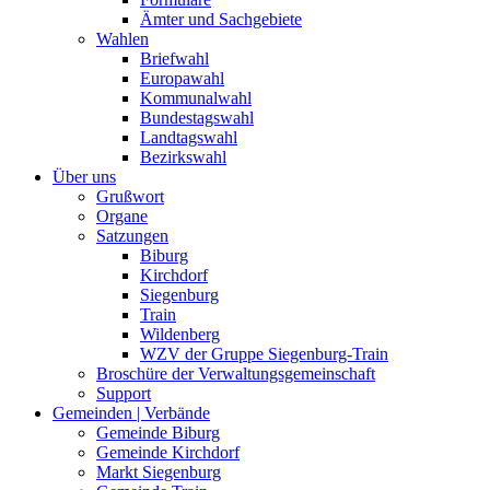
Ämter und Sachgebiete
Wahlen
Briefwahl
Europawahl
Kommunalwahl
Bundestagswahl
Landtagswahl
Bezirkswahl
Über uns
Grußwort
Organe
Satzungen
Biburg
Kirchdorf
Siegenburg
Train
Wildenberg
WZV der Gruppe Siegenburg-Train
Broschüre der Verwaltungsgemeinschaft
Support
Gemeinden | Verbände
Gemeinde Biburg
Gemeinde Kirchdorf
Markt Siegenburg