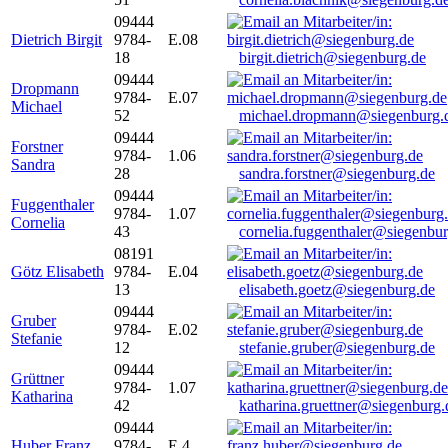
09444
Dietrich Birgit
9784-
E.08
18
birgit.dietrich@siegenburg.de
09444
Dropmann
9784-
E.07
Michael
52
michael.dropmann@siegenburg.
09444
Forstner
9784-
1.06
Sandra
28
sandra.forstner@siegenburg.de
09444
Fuggenthaler
9784-
1.07
Cornelia
43
cornelia.fuggenthaler@siegenbu
08191
Götz Elisabeth
9784-
E.04
13
elisabeth.goetz@siegenburg.de
09444
Gruber
9784-
E.02
Stefanie
12
stefanie.gruber@siegenburg.de
09444
Grüttner
9784-
1.07
Katharina
42
katharina.gruettner@siegenburg.
09444
Huber Franz
9784-
E 4