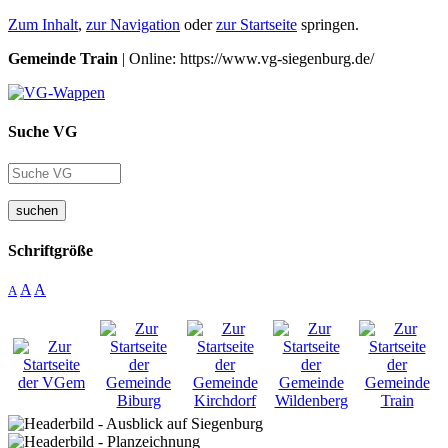
Zum Inhalt
,
zur Navigation
oder
zur Startseite
springen.
Gemeinde Train
| Online: https://www.vg-siegenburg.de/
Suche VG
suchen
Schriftgröße
A
A
A