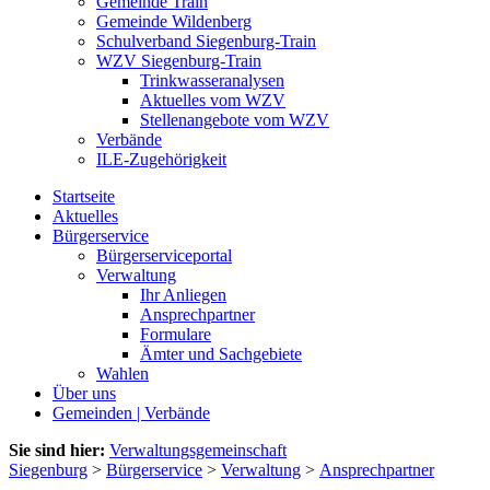
Gemeinde Train
Gemeinde Wildenberg
Schulverband Siegenburg-Train
WZV Siegenburg-Train
Trinkwasseranalysen
Aktuelles vom WZV
Stellenangebote vom WZV
Verbände
ILE-Zugehörigkeit
Startseite
Aktuelles
Bürgerservice
Bürgerserviceportal
Verwaltung
Ihr Anliegen
Ansprechpartner
Formulare
Ämter und Sachgebiete
Wahlen
Über uns
Gemeinden | Verbände
Sie sind hier:
Verwaltungsgemeinschaft
Siegenburg
>
Bürgerservice
>
Verwaltung
>
Ansprechpartner