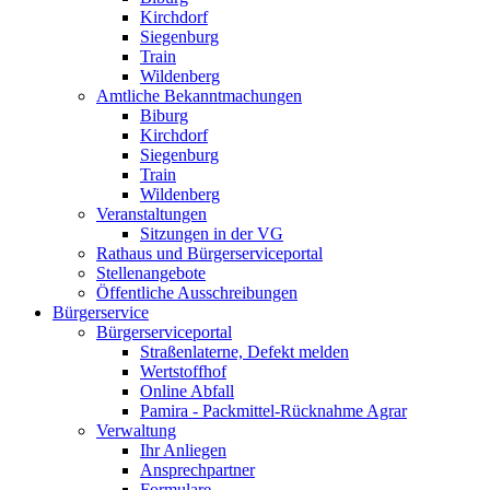
Kirchdorf
Siegenburg
Train
Wildenberg
Amtliche Bekanntmachungen
Biburg
Kirchdorf
Siegenburg
Train
Wildenberg
Veranstaltungen
Sitzungen in der VG
Rathaus und Bürgerserviceportal
Stellenangebote
Öffentliche Ausschreibungen
Bürgerservice
Bürgerserviceportal
Straßenlaterne, Defekt melden
Wertstoffhof
Online Abfall
Pamira - Packmittel-Rücknahme Agrar
Verwaltung
Ihr Anliegen
Ansprechpartner
Formulare