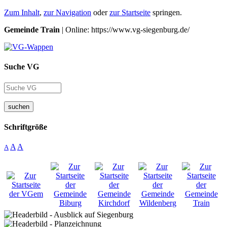
Zum Inhalt
,
zur Navigation
oder
zur Startseite
springen.
Gemeinde Train
| Online: https://www.vg-siegenburg.de/
Suche VG
suchen
Schriftgröße
A
A
A