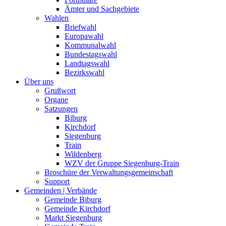
Ämter und Sachgebiete
Wahlen
Briefwahl
Europawahl
Kommunalwahl
Bundestagswahl
Landtagswahl
Bezirkswahl
Über uns
Grußwort
Organe
Satzungen
Biburg
Kirchdorf
Siegenburg
Train
Wildenberg
WZV der Gruppe Siegenburg-Train
Broschüre der Verwaltungsgemeinschaft
Support
Gemeinden | Verbände
Gemeinde Biburg
Gemeinde Kirchdorf
Markt Siegenburg