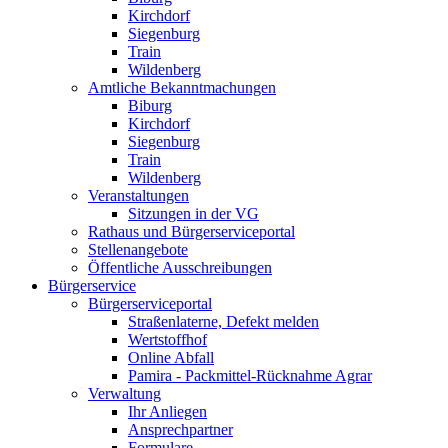
Kirchdorf
Siegenburg
Train
Wildenberg
Amtliche Bekanntmachungen
Biburg
Kirchdorf
Siegenburg
Train
Wildenberg
Veranstaltungen
Sitzungen in der VG
Rathaus und Bürgerserviceportal
Stellenangebote
Öffentliche Ausschreibungen
Bürgerservice
Bürgerserviceportal
Straßenlaterne, Defekt melden
Wertstoffhof
Online Abfall
Pamira - Packmittel-Rücknahme Agrar
Verwaltung
Ihr Anliegen
Ansprechpartner
Formulare