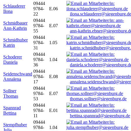
09444
Schlauderer
9784-
E.06
Ilona
22
ilona.schlauderer@siegenburg.d
09444
Schmidbauer
9784-
E.07
Ann-Kathrin
55
ann-kathrin.ebner@siegenburg.d
09444
Schmidhuber
9784-
1.05
Katrin
31
katrin.schmidhuber@siegenburg
09444
Schoderer
9784-
1.04
Daniela
36
daniela.schoderer@siegenburg.d
09444
Seidenschwand
9784-
E.08
Annalena
17
annalena.seidenschwand@siegen
09444
Sollner
9784-
E.07
Thomas
53
thomas.sollner@siegenburg.de
09444
Spannrad
9784-
E.01
Bettina
11
bettina.spannrad@siegenburg.de
09444
Stempfhuber
9784-
1.04
Julia