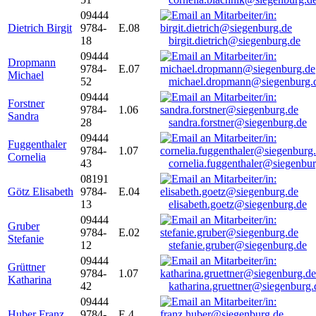
09444
Dietrich Birgit
9784-
E.08
18
birgit.dietrich@siegenburg.de
09444
Dropmann
9784-
E.07
Michael
52
michael.dropmann@siegenburg.
09444
Forstner
9784-
1.06
Sandra
28
sandra.forstner@siegenburg.de
09444
Fuggenthaler
9784-
1.07
Cornelia
43
cornelia.fuggenthaler@siegenbu
08191
Götz Elisabeth
9784-
E.04
13
elisabeth.goetz@siegenburg.de
09444
Gruber
9784-
E.02
Stefanie
12
stefanie.gruber@siegenburg.de
09444
Grüttner
9784-
1.07
Katharina
42
katharina.gruettner@siegenburg.
09444
Huber Franz
9784-
E 4