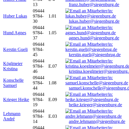
13
franz.huber@siegenburg.de
09444
Huber Lukas
9784-
1.01
30
lukas.huber@siegenburg.de
09444
Hund Agnes
9784-
1.05
37
agnes.hund@siegenburg.de
09444
Kerstin Gueli
9784-
45
kerstin.gueli@siegenbrug.de
09444
Köglmeier
9784-
E.07
Kristina
46
kristina.koeglmeier@siegenburg
09444
Konschelle
9784-
1.08
Samuel
44
samuel.konschelle@siegenburg.
09444
Krieger Heike
9784-
E.09
19
heike.krieger@siegenburg.de
09444
Lehmann
9784-
E.03
André
14
andre.lehmann@siegenburg.de
09444