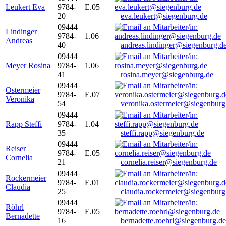
Leukert Eva
9784-
E.05
20
eva.leukert@siegenburg.de
09444
Lindinger
9784-
1.06
Andreas
40
andreas.lindinger@siegenburg.d
09444
Meyer Rosina
9784-
1.06
41
rosina.meyer@siegenburg.de
09444
Ostermeier
9784-
E.07
Veronika
54
veronika.ostermeier@siegenburg
09444
Rapp Steffi
9784-
1.04
35
steffi.rapp@siegenburg.de
09444
Reiser
9784-
E.05
Cornelia
21
cornelia.reiser@siegenburg.de
09444
Rockermeier
9784-
E.01
Claudia
25
claudia.rockermeier@siegenburg
09444
Röhrl
9784-
E.05
Bernadette
16
bernadette.roehrl@siegenburg.de