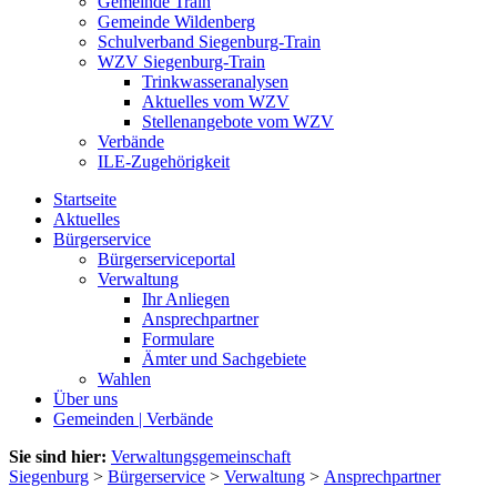
Gemeinde Train
Gemeinde Wildenberg
Schulverband Siegenburg-Train
WZV Siegenburg-Train
Trinkwasseranalysen
Aktuelles vom WZV
Stellenangebote vom WZV
Verbände
ILE-Zugehörigkeit
Startseite
Aktuelles
Bürgerservice
Bürgerserviceportal
Verwaltung
Ihr Anliegen
Ansprechpartner
Formulare
Ämter und Sachgebiete
Wahlen
Über uns
Gemeinden | Verbände
Sie sind hier:
Verwaltungsgemeinschaft
Siegenburg
>
Bürgerservice
>
Verwaltung
>
Ansprechpartner