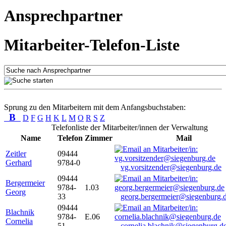
Ansprechpartner
Mitarbeiter-Telefon-Liste
Sprung zu den Mitarbeitern mit dem Anfangsbuchstaben:
B
D
F
G
H
K
L
M
O
R
S
Z
Telefonliste der Mitarbeiter/innen der Verwaltung
Name
Telefon
Zimmer
Mail
Zeitler
09444
Gerhard
9784-0
vg.vorsitzender@siegenburg.de
09444
Bergermeier
9784-
1.03
Georg
33
georg.bergermeier@siegenburg.
09444
Blachnik
9784-
E.06
Cornelia
51
cornelia.blachnik@siegenburg.d