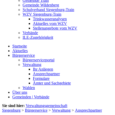
Gemeinde Train
Gemeinde Wildenberg
Schulverband Siegenburg-Train
WZV Siegenburg-Train
Trinkwasseranalysen
Aktuelles vom WZV
Stellenangebote vom WZV
Verbände
ILE-Zugehörigkeit
Startseite
Aktuelles
Bürgerservice
Bürgerserviceportal
Verwaltung
Ihr Anliegen
Ansprechpartner
Formulare
Ämter und Sachgebiete
Wahlen
Über uns
Gemeinden | Verbände
Sie sind hier:
Verwaltungsgemeinschaft
Siegenburg
>
Bürgerservice
>
Verwaltung
>
Ansprechpartner