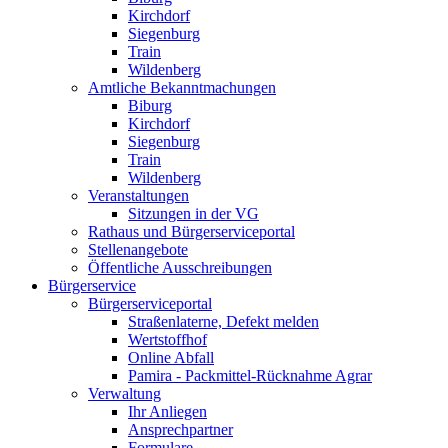
Kirchdorf
Siegenburg
Train
Wildenberg
Amtliche Bekanntmachungen
Biburg
Kirchdorf
Siegenburg
Train
Wildenberg
Veranstaltungen
Sitzungen in der VG
Rathaus und Bürgerserviceportal
Stellenangebote
Öffentliche Ausschreibungen
Bürgerservice
Bürgerserviceportal
Straßenlaterne, Defekt melden
Wertstoffhof
Online Abfall
Pamira - Packmittel-Rücknahme Agrar
Verwaltung
Ihr Anliegen
Ansprechpartner
Formulare