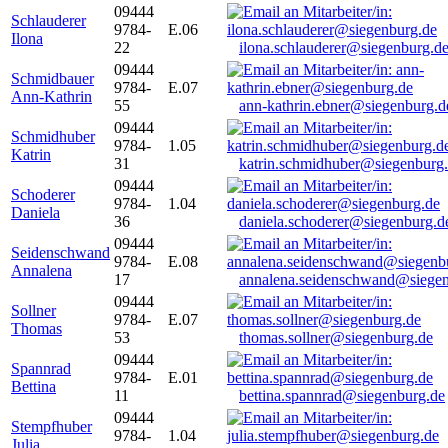
09444
Schlauderer
9784-
E.06
Ilona
22
ilona.schlauderer@siegenburg.d
09444
Schmidbauer
9784-
E.07
Ann-Kathrin
55
ann-kathrin.ebner@siegenburg.d
09444
Schmidhuber
9784-
1.05
Katrin
31
katrin.schmidhuber@siegenburg
09444
Schoderer
9784-
1.04
Daniela
36
daniela.schoderer@siegenburg.d
09444
Seidenschwand
9784-
E.08
Annalena
17
annalena.seidenschwand@siegen
09444
Sollner
9784-
E.07
Thomas
53
thomas.sollner@siegenburg.de
09444
Spannrad
9784-
E.01
Bettina
11
bettina.spannrad@siegenburg.de
09444
Stempfhuber
9784-
1.04
Julia