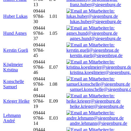
13
franz.huber@siegenburg.de
09444
Huber Lukas
9784-
1.01
30
lukas.huber@siegenburg.de
09444
Hund Agnes
9784-
1.05
37
agnes.hund@siegenburg.de
09444
Kerstin Gueli
9784-
45
kerstin.gueli@siegenbrug.de
09444
Köglmeier
9784-
E.07
Kristina
46
kristina.koeglmeier@siegenburg
09444
Konschelle
9784-
1.08
Samuel
44
samuel.konschelle@siegenburg.
09444
Krieger Heike
9784-
E.09
19
heike.krieger@siegenburg.de
09444
Lehmann
9784-
E.03
André
14
andre.lehmann@siegenburg.de
09444