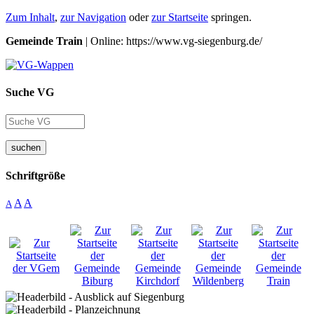
Zum Inhalt
,
zur Navigation
oder
zur Startseite
springen.
Gemeinde Train
| Online: https://www.vg-siegenburg.de/
Suche VG
suchen
Schriftgröße
A
A
A