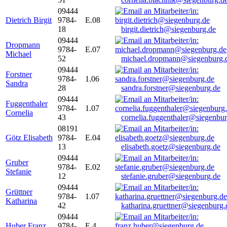
09444
Dietrich Birgit
9784-
E.08
18
birgit.dietrich@siegenburg.de
09444
Dropmann
9784-
E.07
Michael
52
michael.dropmann@siegenburg.
09444
Forstner
9784-
1.06
Sandra
28
sandra.forstner@siegenburg.de
09444
Fuggenthaler
9784-
1.07
Cornelia
43
cornelia.fuggenthaler@siegenbu
08191
Götz Elisabeth
9784-
E.04
13
elisabeth.goetz@siegenburg.de
09444
Gruber
9784-
E.02
Stefanie
12
stefanie.gruber@siegenburg.de
09444
Grüttner
9784-
1.07
Katharina
42
katharina.gruettner@siegenburg.
09444
Huber Franz
9784-
E 4