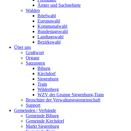
Ämter und Sachgebiete
Wahlen
Briefwahl
Europawahl
Kommunalwahl
Bundestagswahl
Landtagswahl
Bezirkswahl
Über uns
Grußwort
Organe
Satzungen
Biburg
Kirchdorf
Siegenburg
Train
Wildenberg
WZV der Gruppe Siegenburg-Train
Broschüre der Verwaltungsgemeinschaft
Support
Gemeinden | Verbände
Gemeinde Biburg
Gemeinde Kirchdorf
Markt Siegenburg