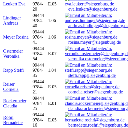
Leukert Eva
9784-
E.05
20
eva.leukert@siegenburg.de
09444
Lindinger
9784-
1.06
Andreas
40
andreas.lindinger@siegenburg.d
09444
Meyer Rosina
9784-
1.06
41
rosina.meyer@siegenburg.de
09444
Ostermeier
9784-
E.07
Veronika
54
veronika.ostermeier@siegenburg
09444
Rapp Steffi
9784-
1.04
35
steffi.rapp@siegenburg.de
09444
Reiser
9784-
E.05
Cornelia
21
cornelia.reiser@siegenburg.de
09444
Rockermeier
9784-
E.01
Claudia
25
claudia.rockermeier@siegenburg
09444
Röhrl
9784-
E.05
Bernadette
16
bernadette.roehrl@siegenburg.de