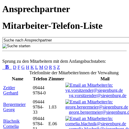
Ansprechpartner
Mitarbeiter-Telefon-Liste
Sprung zu den Mitarbeitern mit dem Anfangsbuchstaben:
B
D
F
G
H
K
L
M
O
R
S
Z
Telefonliste der Mitarbeiter/innen der Verwaltung
Name
Telefon
Zimmer
Mail
Zeitler
09444
Gerhard
9784-0
vg.vorsitzender@siegenburg.de
09444
Bergermeier
9784-
1.03
Georg
33
georg.bergermeier@siegenburg.
09444
Blachnik
9784-
E.06
Cornelia
51
cornelia.blachnik@siegenburg.d