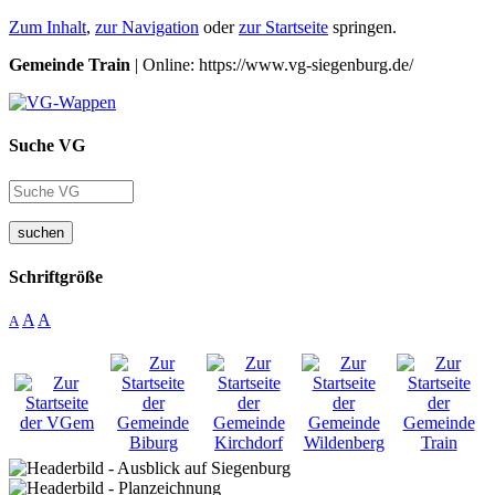
Zum Inhalt
,
zur Navigation
oder
zur Startseite
springen.
Gemeinde Train
| Online: https://www.vg-siegenburg.de/
Suche VG
suchen
Schriftgröße
A
A
A