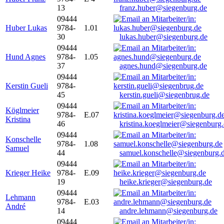
13
franz.huber@siegenburg.de
09444
Huber Lukas
9784-
1.01
30
lukas.huber@siegenburg.de
09444
Hund Agnes
9784-
1.05
37
agnes.hund@siegenburg.de
09444
Kerstin Gueli
9784-
45
kerstin.gueli@siegenbrug.de
09444
Köglmeier
9784-
E.07
Kristina
46
kristina.koeglmeier@siegenburg
09444
Konschelle
9784-
1.08
Samuel
44
samuel.konschelle@siegenburg.
09444
Krieger Heike
9784-
E.09
19
heike.krieger@siegenburg.de
09444
Lehmann
9784-
E.03
André
14
andre.lehmann@siegenburg.de
09444