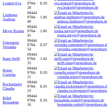
Leukert Eva
9784-
E.05
20
eva.leukert@siegenburg.de
09444
Lindinger
9784-
1.06
Andreas
40
andreas.lindinger@siegenburg.d
09444
Meyer Rosina
9784-
1.06
41
rosina.meyer@siegenburg.de
09444
Ostermeier
9784-
E.07
Veronika
54
veronika.ostermeier@siegenburg
09444
Rapp Steffi
9784-
1.04
35
steffi.rapp@siegenburg.de
09444
Reiser
9784-
E.05
Cornelia
21
cornelia.reiser@siegenburg.de
09444
Rockermeier
9784-
E.01
Claudia
25
claudia.rockermeier@siegenburg
09444
Röhrl
9784-
E.05
Bernadette
16
bernadette.roehrl@siegenburg.de