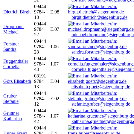
09444
Dietrich Birgit
9784-
E.08
18
birgit.dietrich@siegenburg.de
09444
Dropmann
9784-
E.07
Michael
52
michael.dropmann@siegenburg.
09444
Forstner
9784-
1.06
Sandra
28
sandra.forstner@siegenburg.de
09444
Fuggenthaler
9784-
1.07
Cornelia
43
cornelia.fuggenthaler@siegenbu
08191
Götz Elisabeth
9784-
E.04
13
elisabeth.goetz@siegenburg.de
09444
Gruber
9784-
E.02
Stefanie
12
stefanie.gruber@siegenburg.de
09444
Grüttner
9784-
1.07
Katharina
42
katharina.gruettner@siegenburg.
09444
Huber Franz
9784-
E 4