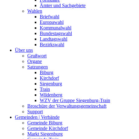
Ämter und Sachgebiete
Wahlen
Briefwahl
Europawahl
Kommunalwahl
Bundestagswahl
Landtagswahl
Bezirkswahl
Über uns
Grußwort
Organe
Satzungen
Biburg
Kirchdorf
Siegenburg
Train
Wildenberg
WZV der Gruppe Siegenburg-Train
Broschüre der Verwaltungsgemeinschaft
Support
Gemeinden | Verbände
Gemeinde Biburg
Gemeinde Kirchdorf
Markt Siegenburg