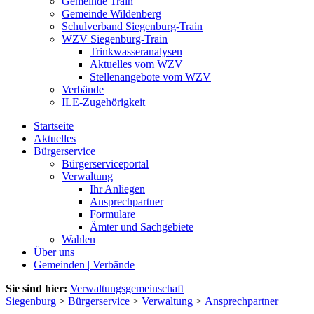
Gemeinde Train
Gemeinde Wildenberg
Schulverband Siegenburg-Train
WZV Siegenburg-Train
Trinkwasseranalysen
Aktuelles vom WZV
Stellenangebote vom WZV
Verbände
ILE-Zugehörigkeit
Startseite
Aktuelles
Bürgerservice
Bürgerserviceportal
Verwaltung
Ihr Anliegen
Ansprechpartner
Formulare
Ämter und Sachgebiete
Wahlen
Über uns
Gemeinden | Verbände
Sie sind hier:
Verwaltungsgemeinschaft
Siegenburg
>
Bürgerservice
>
Verwaltung
>
Ansprechpartner