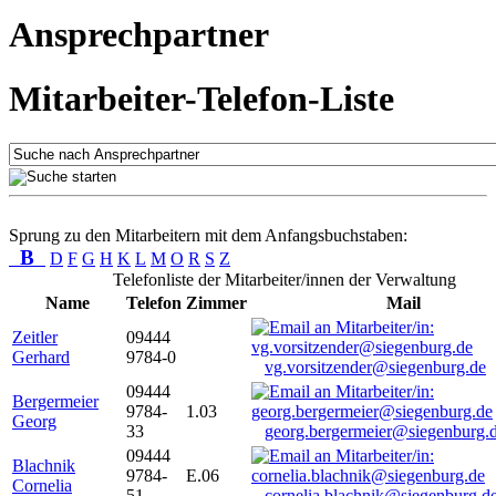
Ansprechpartner
Mitarbeiter-Telefon-Liste
Sprung zu den Mitarbeitern mit dem Anfangsbuchstaben:
B
D
F
G
H
K
L
M
O
R
S
Z
Telefonliste der Mitarbeiter/innen der Verwaltung
Name
Telefon
Zimmer
Mail
Zeitler
09444
Gerhard
9784-0
vg.vorsitzender@siegenburg.de
09444
Bergermeier
9784-
1.03
Georg
33
georg.bergermeier@siegenburg.
09444
Blachnik
9784-
E.06
Cornelia
51
cornelia.blachnik@siegenburg.d