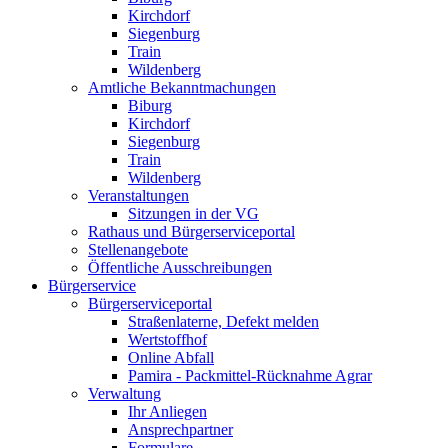
Kirchdorf
Siegenburg
Train
Wildenberg
Amtliche Bekanntmachungen
Biburg
Kirchdorf
Siegenburg
Train
Wildenberg
Veranstaltungen
Sitzungen in der VG
Rathaus und Bürgerserviceportal
Stellenangebote
Öffentliche Ausschreibungen
Bürgerservice
Bürgerserviceportal
Straßenlaterne, Defekt melden
Wertstoffhof
Online Abfall
Pamira - Packmittel-Rücknahme Agrar
Verwaltung
Ihr Anliegen
Ansprechpartner
Formulare