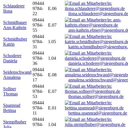
09444
Schlauderer
9784-
E.06
Ilona
22
ilona.schlauderer@siegenburg.d
09444
Schmidbauer
9784-
E.07
Ann-Kathrin
55
ann-kathrin.ebner@siegenburg.d
09444
Schmidhuber
9784-
1.05
Katrin
31
katrin.schmidhuber@siegenburg
09444
Schoderer
9784-
1.04
Daniela
36
daniela.schoderer@siegenburg.d
09444
Seidenschwand
9784-
E.08
Annalena
17
annalena.seidenschwand@siegen
09444
Sollner
9784-
E.07
Thomas
53
thomas.sollner@siegenburg.de
09444
Spannrad
9784-
E.01
Bettina
11
bettina.spannrad@siegenburg.de
09444
Stempfhuber
9784-
1.04
Julia