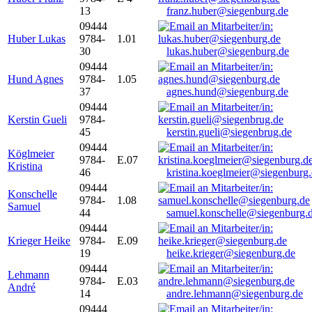
13
franz.huber@siegenburg.de
09444
Huber Lukas
9784-
1.01
30
lukas.huber@siegenburg.de
09444
Hund Agnes
9784-
1.05
37
agnes.hund@siegenburg.de
09444
Kerstin Gueli
9784-
45
kerstin.gueli@siegenbrug.de
09444
Köglmeier
9784-
E.07
Kristina
46
kristina.koeglmeier@siegenburg
09444
Konschelle
9784-
1.08
Samuel
44
samuel.konschelle@siegenburg.
09444
Krieger Heike
9784-
E.09
19
heike.krieger@siegenburg.de
09444
Lehmann
9784-
E.03
André
14
andre.lehmann@siegenburg.de
09444