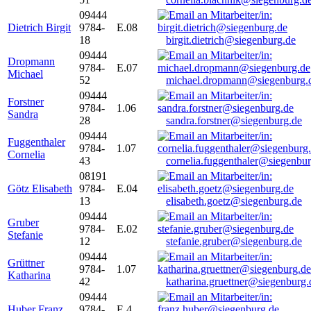
09444
Dietrich Birgit
9784-
E.08
18
birgit.dietrich@siegenburg.de
09444
Dropmann
9784-
E.07
Michael
52
michael.dropmann@siegenburg.
09444
Forstner
9784-
1.06
Sandra
28
sandra.forstner@siegenburg.de
09444
Fuggenthaler
9784-
1.07
Cornelia
43
cornelia.fuggenthaler@siegenbu
08191
Götz Elisabeth
9784-
E.04
13
elisabeth.goetz@siegenburg.de
09444
Gruber
9784-
E.02
Stefanie
12
stefanie.gruber@siegenburg.de
09444
Grüttner
9784-
1.07
Katharina
42
katharina.gruettner@siegenburg.
09444
Huber Franz
9784-
E 4