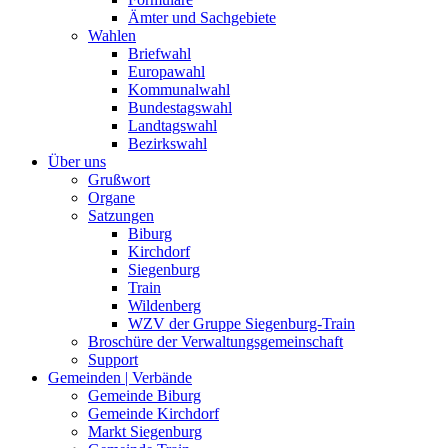
Ämter und Sachgebiete
Wahlen
Briefwahl
Europawahl
Kommunalwahl
Bundestagswahl
Landtagswahl
Bezirkswahl
Über uns
Grußwort
Organe
Satzungen
Biburg
Kirchdorf
Siegenburg
Train
Wildenberg
WZV der Gruppe Siegenburg-Train
Broschüre der Verwaltungsgemeinschaft
Support
Gemeinden | Verbände
Gemeinde Biburg
Gemeinde Kirchdorf
Markt Siegenburg