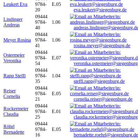
Leukert Eva
9784-
E.05
20
eva.leukert@siegenburg.de
09444
Lindinger
9784-
1.06
Andreas
40
andreas.lindinger@siegenburg.d
09444
Meyer Rosina
9784-
1.06
41
rosina.meyer@siegenburg.de
09444
Ostermeier
9784-
E.07
Veronika
54
veronika.ostermeier@siegenburg
09444
Rapp Steffi
9784-
1.04
35
steffi.rapp@siegenburg.de
09444
Reiser
9784-
E.05
Cornelia
21
cornelia.reiser@siegenburg.de
09444
Rockermeier
9784-
E.01
Claudia
25
claudia.rockermeier@siegenburg
09444
Röhrl
9784-
E.05
Bernadette
16
bernadette.roehrl@siegenburg.de