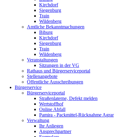
Kirchdorf
Siegenburg
Train
Wildenberg
Amtliche Bekanntmachungen
Biburg
Kirchdorf
Siegenburg
Train
Wildenberg
Veranstaltungen
Sitzungen in der VG
Rathaus und Bürgerserviceportal
Stellenangebote
Öffentliche Ausschreibungen
Bürgerservice
Bürgerserviceportal
Straßenlaterne, Defekt melden
Wertstoffhof
Online Abfall
Pamira - Packmittel-Rücknahme Agrar
Verwaltung
Ihr Anliegen
Ansprechpartner
Formulare