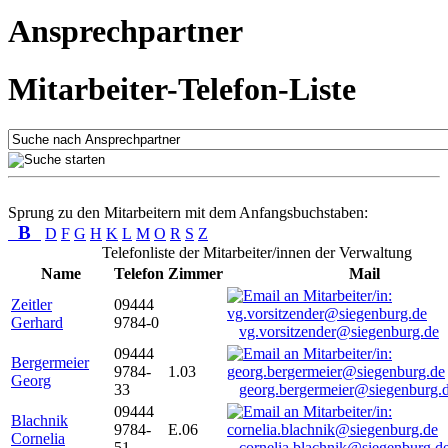
Ansprechpartner
Mitarbeiter-Telefon-Liste
Sprung zu den Mitarbeitern mit dem Anfangsbuchstaben:
B
D
F
G
H
K
L
M
O
R
S
Z
Telefonliste der Mitarbeiter/innen der Verwaltung
Name
Telefon
Zimmer
Mail
Zeitler
09444
Gerhard
9784-0
vg.vorsitzender@siegenburg.de
09444
Bergermeier
9784-
1.03
Georg
33
georg.bergermeier@siegenburg.
09444
Blachnik
9784-
E.06
Cornelia
51
cornelia.blachnik@siegenburg.d