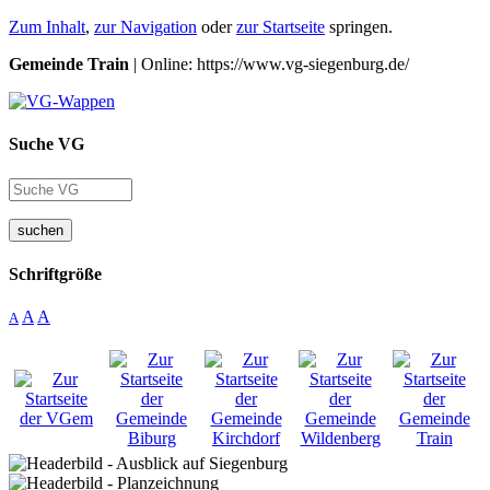
Zum Inhalt
,
zur Navigation
oder
zur Startseite
springen.
Gemeinde Train
| Online: https://www.vg-siegenburg.de/
Suche VG
suchen
Schriftgröße
A
A
A