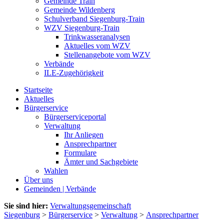
Gemeinde Train
Gemeinde Wildenberg
Schulverband Siegenburg-Train
WZV Siegenburg-Train
Trinkwasseranalysen
Aktuelles vom WZV
Stellenangebote vom WZV
Verbände
ILE-Zugehörigkeit
Startseite
Aktuelles
Bürgerservice
Bürgerserviceportal
Verwaltung
Ihr Anliegen
Ansprechpartner
Formulare
Ämter und Sachgebiete
Wahlen
Über uns
Gemeinden | Verbände
Sie sind hier:
Verwaltungsgemeinschaft
Siegenburg
>
Bürgerservice
>
Verwaltung
>
Ansprechpartner