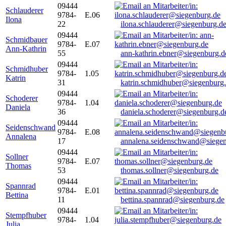
09444
Schlauderer
9784-
E.06
Ilona
22
ilona.schlauderer@siegenburg.d
09444
Schmidbauer
9784-
E.07
Ann-Kathrin
55
ann-kathrin.ebner@siegenburg.d
09444
Schmidhuber
9784-
1.05
Katrin
31
katrin.schmidhuber@siegenburg
09444
Schoderer
9784-
1.04
Daniela
36
daniela.schoderer@siegenburg.d
09444
Seidenschwand
9784-
E.08
Annalena
17
annalena.seidenschwand@siegen
09444
Sollner
9784-
E.07
Thomas
53
thomas.sollner@siegenburg.de
09444
Spannrad
9784-
E.01
Bettina
11
bettina.spannrad@siegenburg.de
09444
Stempfhuber
9784-
1.04
Julia