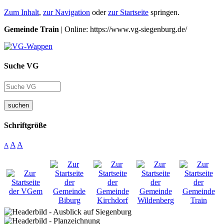
Zum Inhalt
,
zur Navigation
oder
zur Startseite
springen.
Gemeinde Train
| Online: https://www.vg-siegenburg.de/
Suche VG
suchen
Schriftgröße
A
A
A