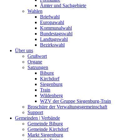
Ämter und Sachgebiete
Wahlen
Briefwahl
Europawahl
Kommunalwahl
Bundestagswahl
Landtagswahl
Bezirkswahl
Über uns
Grußwort
Organe
Satzungen
Biburg
Kirchdorf
Siegenburg
Train
Wildenberg
WZV der Gruppe Siegenburg-Train
Broschüre der Verwaltungsgemeinschaft
Support
Gemeinden | Verbände
Gemeinde Biburg
Gemeinde Kirchdorf
Markt Siegenburg