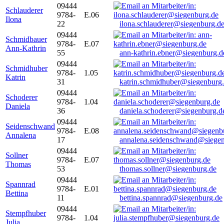
09444
Schlauderer
9784-
E.06
Ilona
22
ilona.schlauderer@siegenburg.d
09444
Schmidbauer
9784-
E.07
Ann-Kathrin
55
ann-kathrin.ebner@siegenburg.d
09444
Schmidhuber
9784-
1.05
Katrin
31
katrin.schmidhuber@siegenburg
09444
Schoderer
9784-
1.04
Daniela
36
daniela.schoderer@siegenburg.d
09444
Seidenschwand
9784-
E.08
Annalena
17
annalena.seidenschwand@siegen
09444
Sollner
9784-
E.07
Thomas
53
thomas.sollner@siegenburg.de
09444
Spannrad
9784-
E.01
Bettina
11
bettina.spannrad@siegenburg.de
09444
Stempfhuber
9784-
1.04
Julia