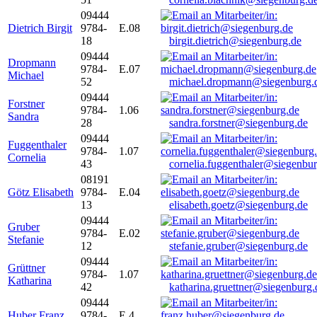
09444
Dietrich Birgit
9784-
E.08
18
birgit.dietrich@siegenburg.de
09444
Dropmann
9784-
E.07
Michael
52
michael.dropmann@siegenburg.
09444
Forstner
9784-
1.06
Sandra
28
sandra.forstner@siegenburg.de
09444
Fuggenthaler
9784-
1.07
Cornelia
43
cornelia.fuggenthaler@siegenbu
08191
Götz Elisabeth
9784-
E.04
13
elisabeth.goetz@siegenburg.de
09444
Gruber
9784-
E.02
Stefanie
12
stefanie.gruber@siegenburg.de
09444
Grüttner
9784-
1.07
Katharina
42
katharina.gruettner@siegenburg.
09444
Huber Franz
9784-
E 4