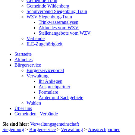
Gemeinde Train
Gemeinde Wildenberg
Schulverband Siegenburg-Train
WZV Siegenburg-Train
Trinkwasseranalysen
Aktuelles vom WZV
Stellenangebote vom WZV
Verbände
ILE-Zugehörigkeit
Startseite
Aktuelles
Bürgerservice
Bürgerserviceportal
Verwaltung
Ihr Anliegen
Ansprechpartner
Formulare
Ämter und Sachgebiete
Wahlen
Über uns
Gemeinden | Verbände
Sie sind hier:
Verwaltungsgemeinschaft
Siegenburg
>
Bürgerservice
>
Verwaltung
>
Ansprechpartner