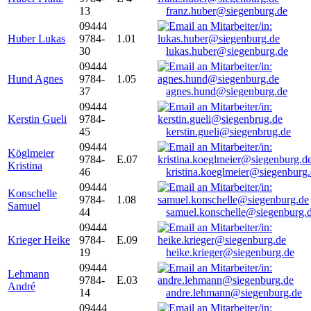
13
franz.huber@siegenburg.de
09444
Huber Lukas
9784-
1.01
30
lukas.huber@siegenburg.de
09444
Hund Agnes
9784-
1.05
37
agnes.hund@siegenburg.de
09444
Kerstin Gueli
9784-
45
kerstin.gueli@siegenbrug.de
09444
Köglmeier
9784-
E.07
Kristina
46
kristina.koeglmeier@siegenburg
09444
Konschelle
9784-
1.08
Samuel
44
samuel.konschelle@siegenburg.
09444
Krieger Heike
9784-
E.09
19
heike.krieger@siegenburg.de
09444
Lehmann
9784-
E.03
André
14
andre.lehmann@siegenburg.de
09444