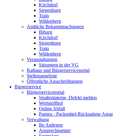
Kirchdorf
Siegenburg
Train
Wildenberg
Amtliche Bekanntmachungen
Biburg
Kirchdorf
Siegenburg
Train
Wildenberg
Veranstaltungen
Sitzungen in der VG
Rathaus und Bürgerserviceportal
Stellenangebote
Öffentliche Ausschreibungen
Bürgerservice
Bürgerserviceportal
Straßenlaterne, Defekt melden
Wertstoffhof
Online Abfall
Pamira - Packmittel-Rücknahme Agrar
Verwaltung
Ihr Anliegen
Ansprechpartner
Formulare