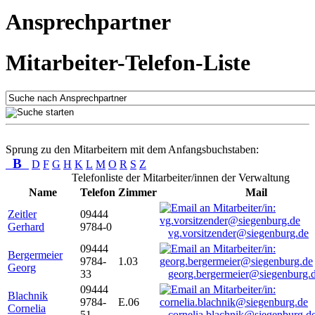
Ansprechpartner
Mitarbeiter-Telefon-Liste
Sprung zu den Mitarbeitern mit dem Anfangsbuchstaben:
B
D
F
G
H
K
L
M
O
R
S
Z
Telefonliste der Mitarbeiter/innen der Verwaltung
Name
Telefon
Zimmer
Mail
Zeitler
09444
Gerhard
9784-0
vg.vorsitzender@siegenburg.de
09444
Bergermeier
9784-
1.03
Georg
33
georg.bergermeier@siegenburg.
09444
Blachnik
9784-
E.06
Cornelia
51
cornelia.blachnik@siegenburg.d