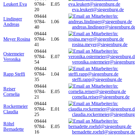
Leukert Eva
9784-
E.05
20
eva.leukert@siegenburg.de
09444
Lindinger
9784-
1.06
Andreas
40
andreas.lindinger@siegenburg.d
09444
Meyer Rosina
9784-
1.06
41
rosina.meyer@siegenburg.de
09444
Ostermeier
9784-
E.07
Veronika
54
veronika.ostermeier@siegenburg
09444
Rapp Steffi
9784-
1.04
35
steffi.rapp@siegenburg.de
09444
Reiser
9784-
E.05
Cornelia
21
cornelia.reiser@siegenburg.de
09444
Rockermeier
9784-
E.01
Claudia
25
claudia.rockermeier@siegenburg
09444
Röhrl
9784-
E.05
Bernadette
16
bernadette.roehrl@siegenburg.de