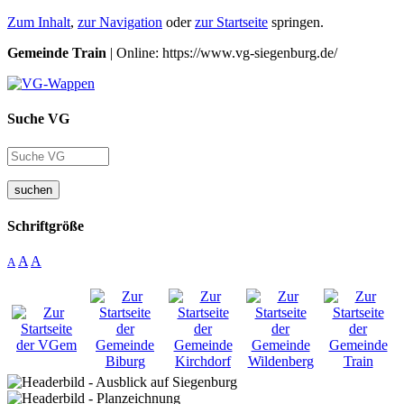
Zum Inhalt
,
zur Navigation
oder
zur Startseite
springen.
Gemeinde Train
| Online: https://www.vg-siegenburg.de/
Suche VG
suchen
Schriftgröße
A
A
A