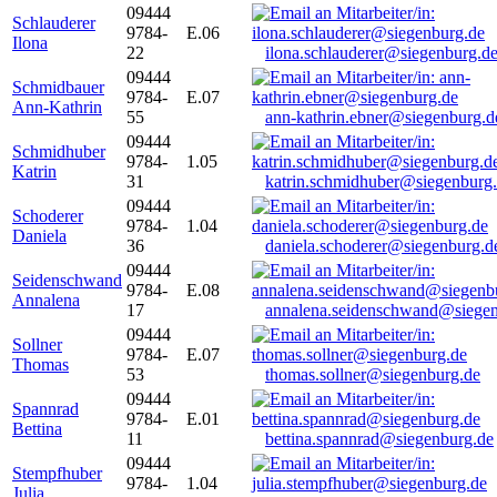
09444
Schlauderer
9784-
E.06
Ilona
22
ilona.schlauderer@siegenburg.d
09444
Schmidbauer
9784-
E.07
Ann-Kathrin
55
ann-kathrin.ebner@siegenburg.d
09444
Schmidhuber
9784-
1.05
Katrin
31
katrin.schmidhuber@siegenburg
09444
Schoderer
9784-
1.04
Daniela
36
daniela.schoderer@siegenburg.d
09444
Seidenschwand
9784-
E.08
Annalena
17
annalena.seidenschwand@siegen
09444
Sollner
9784-
E.07
Thomas
53
thomas.sollner@siegenburg.de
09444
Spannrad
9784-
E.01
Bettina
11
bettina.spannrad@siegenburg.de
09444
Stempfhuber
9784-
1.04
Julia