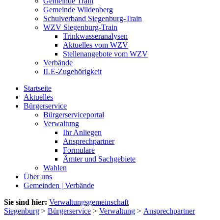
Gemeinde Train
Gemeinde Wildenberg
Schulverband Siegenburg-Train
WZV Siegenburg-Train
Trinkwasseranalysen
Aktuelles vom WZV
Stellenangebote vom WZV
Verbände
ILE-Zugehörigkeit
Startseite
Aktuelles
Bürgerservice
Bürgerserviceportal
Verwaltung
Ihr Anliegen
Ansprechpartner
Formulare
Ämter und Sachgebiete
Wahlen
Über uns
Gemeinden | Verbände
Sie sind hier:
Verwaltungsgemeinschaft
Siegenburg
>
Bürgerservice
>
Verwaltung
>
Ansprechpartner