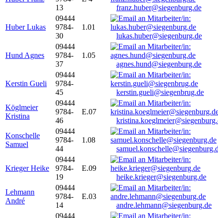
13
franz.huber@siegenburg.de
09444
Huber Lukas
9784-
1.01
30
lukas.huber@siegenburg.de
09444
Hund Agnes
9784-
1.05
37
agnes.hund@siegenburg.de
09444
Kerstin Gueli
9784-
45
kerstin.gueli@siegenbrug.de
09444
Köglmeier
9784-
E.07
Kristina
46
kristina.koeglmeier@siegenburg
09444
Konschelle
9784-
1.08
Samuel
44
samuel.konschelle@siegenburg.
09444
Krieger Heike
9784-
E.09
19
heike.krieger@siegenburg.de
09444
Lehmann
9784-
E.03
André
14
andre.lehmann@siegenburg.de
09444