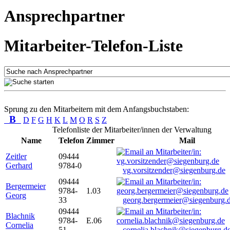
Ansprechpartner
Mitarbeiter-Telefon-Liste
Sprung zu den Mitarbeitern mit dem Anfangsbuchstaben:
B
D
F
G
H
K
L
M
O
R
S
Z
Telefonliste der Mitarbeiter/innen der Verwaltung
Name
Telefon
Zimmer
Mail
Zeitler
09444
Gerhard
9784-0
vg.vorsitzender@siegenburg.de
09444
Bergermeier
9784-
1.03
Georg
33
georg.bergermeier@siegenburg.
09444
Blachnik
9784-
E.06
Cornelia
51
cornelia.blachnik@siegenburg.d