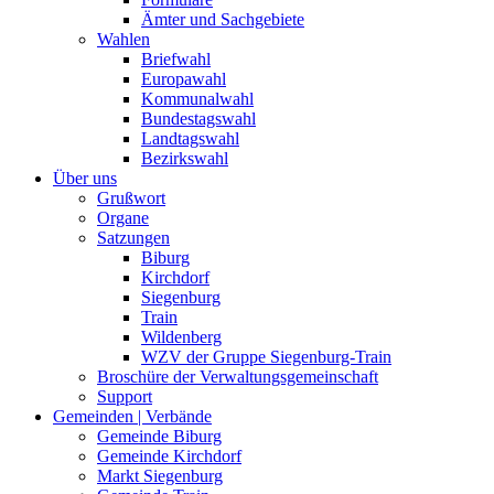
Ämter und Sachgebiete
Wahlen
Briefwahl
Europawahl
Kommunalwahl
Bundestagswahl
Landtagswahl
Bezirkswahl
Über uns
Grußwort
Organe
Satzungen
Biburg
Kirchdorf
Siegenburg
Train
Wildenberg
WZV der Gruppe Siegenburg-Train
Broschüre der Verwaltungsgemeinschaft
Support
Gemeinden | Verbände
Gemeinde Biburg
Gemeinde Kirchdorf
Markt Siegenburg