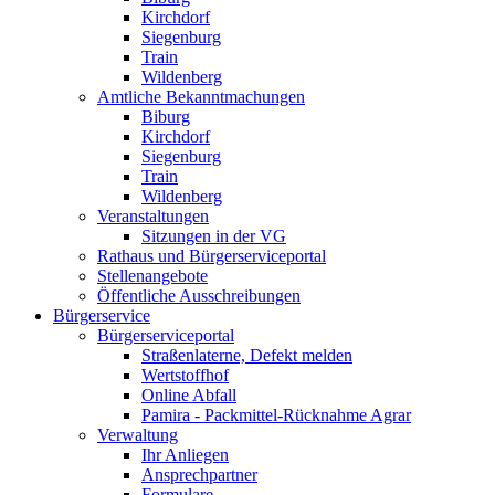
Kirchdorf
Siegenburg
Train
Wildenberg
Amtliche Bekanntmachungen
Biburg
Kirchdorf
Siegenburg
Train
Wildenberg
Veranstaltungen
Sitzungen in der VG
Rathaus und Bürgerserviceportal
Stellenangebote
Öffentliche Ausschreibungen
Bürgerservice
Bürgerserviceportal
Straßenlaterne, Defekt melden
Wertstoffhof
Online Abfall
Pamira - Packmittel-Rücknahme Agrar
Verwaltung
Ihr Anliegen
Ansprechpartner
Formulare