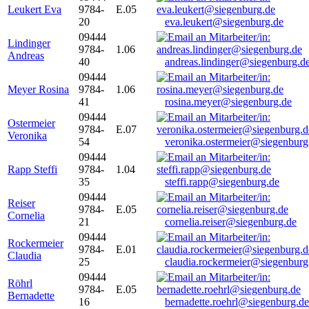
Leukert Eva
9784-
E.05
20
eva.leukert@siegenburg.de
09444
Lindinger
9784-
1.06
Andreas
40
andreas.lindinger@siegenburg.d
09444
Meyer Rosina
9784-
1.06
41
rosina.meyer@siegenburg.de
09444
Ostermeier
9784-
E.07
Veronika
54
veronika.ostermeier@siegenburg
09444
Rapp Steffi
9784-
1.04
35
steffi.rapp@siegenburg.de
09444
Reiser
9784-
E.05
Cornelia
21
cornelia.reiser@siegenburg.de
09444
Rockermeier
9784-
E.01
Claudia
25
claudia.rockermeier@siegenburg
09444
Röhrl
9784-
E.05
Bernadette
16
bernadette.roehrl@siegenburg.de