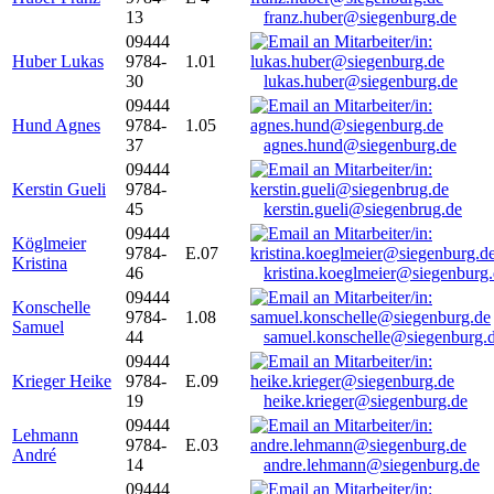
13
franz.huber@siegenburg.de
09444
Huber Lukas
9784-
1.01
30
lukas.huber@siegenburg.de
09444
Hund Agnes
9784-
1.05
37
agnes.hund@siegenburg.de
09444
Kerstin Gueli
9784-
45
kerstin.gueli@siegenbrug.de
09444
Köglmeier
9784-
E.07
Kristina
46
kristina.koeglmeier@siegenburg
09444
Konschelle
9784-
1.08
Samuel
44
samuel.konschelle@siegenburg.
09444
Krieger Heike
9784-
E.09
19
heike.krieger@siegenburg.de
09444
Lehmann
9784-
E.03
André
14
andre.lehmann@siegenburg.de
09444