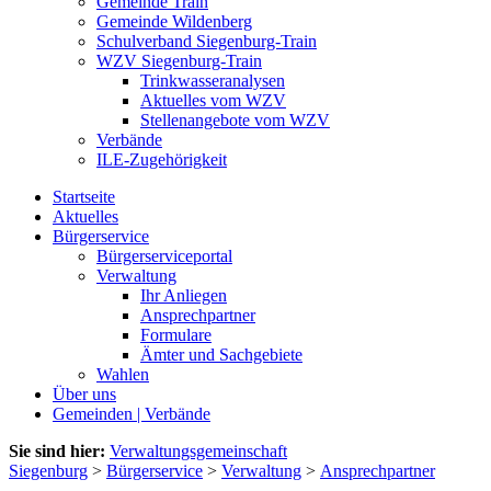
Gemeinde Train
Gemeinde Wildenberg
Schulverband Siegenburg-Train
WZV Siegenburg-Train
Trinkwasseranalysen
Aktuelles vom WZV
Stellenangebote vom WZV
Verbände
ILE-Zugehörigkeit
Startseite
Aktuelles
Bürgerservice
Bürgerserviceportal
Verwaltung
Ihr Anliegen
Ansprechpartner
Formulare
Ämter und Sachgebiete
Wahlen
Über uns
Gemeinden | Verbände
Sie sind hier:
Verwaltungsgemeinschaft
Siegenburg
>
Bürgerservice
>
Verwaltung
>
Ansprechpartner