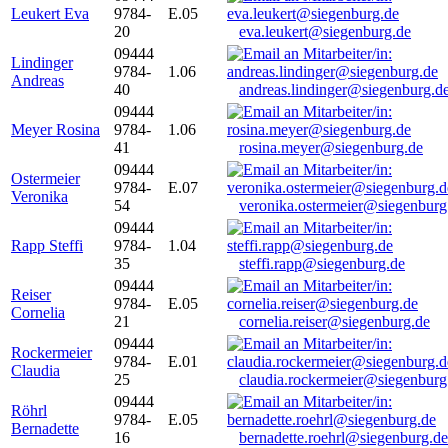
Leukert Eva
9784-
E.05
20
eva.leukert@siegenburg.de
09444
Lindinger
9784-
1.06
Andreas
40
andreas.lindinger@siegenburg.d
09444
Meyer Rosina
9784-
1.06
41
rosina.meyer@siegenburg.de
09444
Ostermeier
9784-
E.07
Veronika
54
veronika.ostermeier@siegenburg
09444
Rapp Steffi
9784-
1.04
35
steffi.rapp@siegenburg.de
09444
Reiser
9784-
E.05
Cornelia
21
cornelia.reiser@siegenburg.de
09444
Rockermeier
9784-
E.01
Claudia
25
claudia.rockermeier@siegenburg
09444
Röhrl
9784-
E.05
Bernadette
16
bernadette.roehrl@siegenburg.de