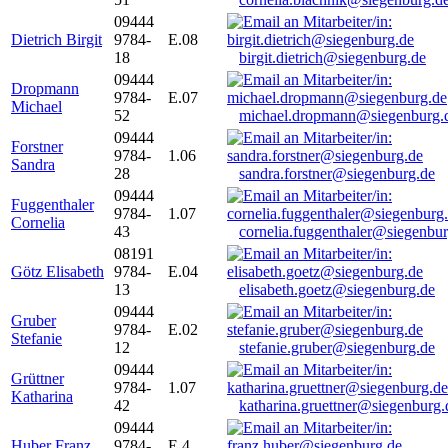
09444
Dietrich Birgit
9784-
E.08
18
birgit.dietrich@siegenburg.de
09444
Dropmann
9784-
E.07
Michael
52
michael.dropmann@siegenburg.
09444
Forstner
9784-
1.06
Sandra
28
sandra.forstner@siegenburg.de
09444
Fuggenthaler
9784-
1.07
Cornelia
43
cornelia.fuggenthaler@siegenbu
08191
Götz Elisabeth
9784-
E.04
13
elisabeth.goetz@siegenburg.de
09444
Gruber
9784-
E.02
Stefanie
12
stefanie.gruber@siegenburg.de
09444
Grüttner
9784-
1.07
Katharina
42
katharina.gruettner@siegenburg.
09444
Huber Franz
9784-
E 4