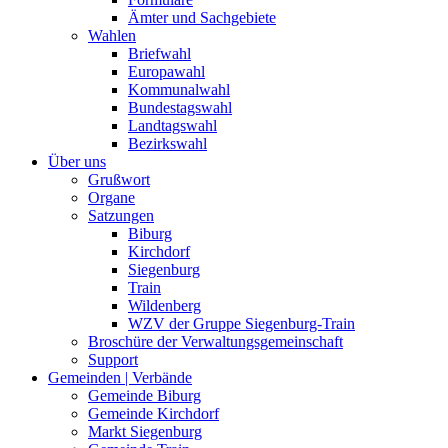
Ämter und Sachgebiete
Wahlen
Briefwahl
Europawahl
Kommunalwahl
Bundestagswahl
Landtagswahl
Bezirkswahl
Über uns
Grußwort
Organe
Satzungen
Biburg
Kirchdorf
Siegenburg
Train
Wildenberg
WZV der Gruppe Siegenburg-Train
Broschüre der Verwaltungsgemeinschaft
Support
Gemeinden | Verbände
Gemeinde Biburg
Gemeinde Kirchdorf
Markt Siegenburg