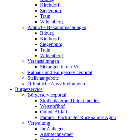
Kirchdorf
Siegenburg
Train
Wildenberg
Amtliche Bekanntmachungen
Biburg
Kirchdorf
Siegenburg
Train
Wildenberg
Veranstaltungen
Sitzungen in der VG
Rathaus und Bürgerserviceportal
Stellenangebote
Öffentliche Ausschreibungen
Bürgerservice
Bürgerserviceportal
Straßenlaterne, Defekt melden
Wertstoffhof
Online Abfall
Pamira - Packmittel-Rücknahme Agrar
Verwaltung
Ihr Anliegen
Ansprechpartner
Formulare