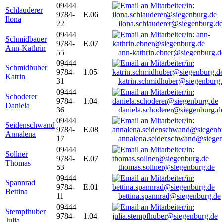
09444
Schlauderer
9784-
E.06
Ilona
22
ilona.schlauderer@siegenburg.d
09444
Schmidbauer
9784-
E.07
Ann-Kathrin
55
ann-kathrin.ebner@siegenburg.d
09444
Schmidhuber
9784-
1.05
Katrin
31
katrin.schmidhuber@siegenburg
09444
Schoderer
9784-
1.04
Daniela
36
daniela.schoderer@siegenburg.d
09444
Seidenschwand
9784-
E.08
Annalena
17
annalena.seidenschwand@siegen
09444
Sollner
9784-
E.07
Thomas
53
thomas.sollner@siegenburg.de
09444
Spannrad
9784-
E.01
Bettina
11
bettina.spannrad@siegenburg.de
09444
Stempfhuber
9784-
1.04
Julia