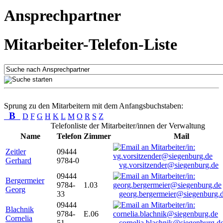
Ansprechpartner
Mitarbeiter-Telefon-Liste
Sprung zu den Mitarbeitern mit dem Anfangsbuchstaben:
B
D
F
G
H
K
L
M
O
R
S
Z
Telefonliste der Mitarbeiter/innen der Verwaltung
Name
Telefon
Zimmer
Mail
Zeitler
09444
Gerhard
9784-0
vg.vorsitzender@siegenburg.de
09444
Bergermeier
9784-
1.03
Georg
33
georg.bergermeier@siegenburg.
09444
Blachnik
9784-
E.06
Cornelia
51
cornelia.blachnik@siegenburg.d