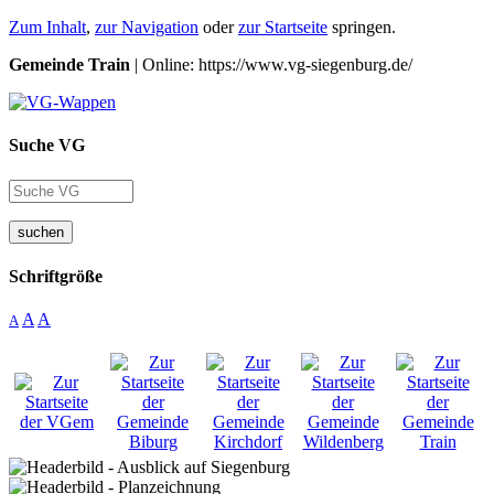
Zum Inhalt
,
zur Navigation
oder
zur Startseite
springen.
Gemeinde Train
| Online: https://www.vg-siegenburg.de/
Suche VG
suchen
Schriftgröße
A
A
A