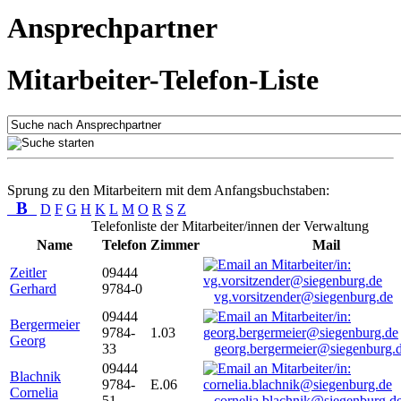
Ansprechpartner
Mitarbeiter-Telefon-Liste
Sprung zu den Mitarbeitern mit dem Anfangsbuchstaben:
B
D
F
G
H
K
L
M
O
R
S
Z
Telefonliste der Mitarbeiter/innen der Verwaltung
Name
Telefon
Zimmer
Mail
Zeitler
09444
Gerhard
9784-0
vg.vorsitzender@siegenburg.de
09444
Bergermeier
9784-
1.03
Georg
33
georg.bergermeier@siegenburg.
09444
Blachnik
9784-
E.06
Cornelia
51
cornelia.blachnik@siegenburg.d