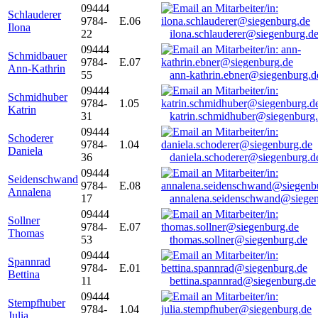
09444
Schlauderer
9784-
E.06
Ilona
22
ilona.schlauderer@siegenburg.d
09444
Schmidbauer
9784-
E.07
Ann-Kathrin
55
ann-kathrin.ebner@siegenburg.d
09444
Schmidhuber
9784-
1.05
Katrin
31
katrin.schmidhuber@siegenburg
09444
Schoderer
9784-
1.04
Daniela
36
daniela.schoderer@siegenburg.d
09444
Seidenschwand
9784-
E.08
Annalena
17
annalena.seidenschwand@siegen
09444
Sollner
9784-
E.07
Thomas
53
thomas.sollner@siegenburg.de
09444
Spannrad
9784-
E.01
Bettina
11
bettina.spannrad@siegenburg.de
09444
Stempfhuber
9784-
1.04
Julia