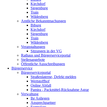
Kirchdorf
Siegenburg
Train
Wildenberg
Amtliche Bekanntmachungen
Biburg
Kirchdorf
Siegenburg
Train
Wildenberg
Veranstaltungen
Sitzungen in der VG
Rathaus und Bürgerserviceportal
Stellenangebote
Öffentliche Ausschreibungen
Bürgerservice
Bürgerserviceportal
Straßenlaterne, Defekt melden
Wertstoffhof
Online Abfall
Pamira - Packmittel-Rücknahme Agrar
Verwaltung
Ihr Anliegen
Ansprechpartner
Formulare