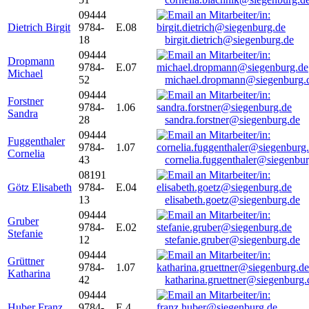
09444
Dietrich Birgit
9784-
E.08
18
birgit.dietrich@siegenburg.de
09444
Dropmann
9784-
E.07
Michael
52
michael.dropmann@siegenburg.
09444
Forstner
9784-
1.06
Sandra
28
sandra.forstner@siegenburg.de
09444
Fuggenthaler
9784-
1.07
Cornelia
43
cornelia.fuggenthaler@siegenbu
08191
Götz Elisabeth
9784-
E.04
13
elisabeth.goetz@siegenburg.de
09444
Gruber
9784-
E.02
Stefanie
12
stefanie.gruber@siegenburg.de
09444
Grüttner
9784-
1.07
Katharina
42
katharina.gruettner@siegenburg.
09444
Huber Franz
9784-
E 4