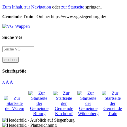
Zum Inhalt
,
zur Navigation
oder
zur Startseite
springen.
Gemeinde Train
| Online: https://www.vg-siegenburg.de/
Suche VG
suchen
Schriftgröße
A
A
A