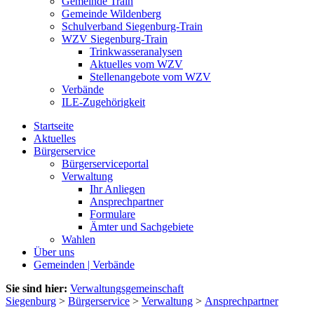
Gemeinde Train
Gemeinde Wildenberg
Schulverband Siegenburg-Train
WZV Siegenburg-Train
Trinkwasseranalysen
Aktuelles vom WZV
Stellenangebote vom WZV
Verbände
ILE-Zugehörigkeit
Startseite
Aktuelles
Bürgerservice
Bürgerserviceportal
Verwaltung
Ihr Anliegen
Ansprechpartner
Formulare
Ämter und Sachgebiete
Wahlen
Über uns
Gemeinden | Verbände
Sie sind hier:
Verwaltungsgemeinschaft
Siegenburg
>
Bürgerservice
>
Verwaltung
>
Ansprechpartner