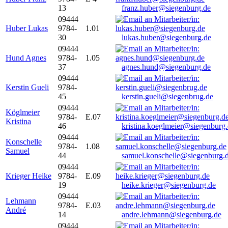
13
franz.huber@siegenburg.de
09444
Huber Lukas
9784-
1.01
30
lukas.huber@siegenburg.de
09444
Hund Agnes
9784-
1.05
37
agnes.hund@siegenburg.de
09444
Kerstin Gueli
9784-
45
kerstin.gueli@siegenbrug.de
09444
Köglmeier
9784-
E.07
Kristina
46
kristina.koeglmeier@siegenburg
09444
Konschelle
9784-
1.08
Samuel
44
samuel.konschelle@siegenburg.
09444
Krieger Heike
9784-
E.09
19
heike.krieger@siegenburg.de
09444
Lehmann
9784-
E.03
André
14
andre.lehmann@siegenburg.de
09444