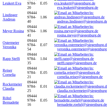
Leukert Eva
9784-
E.05
20
eva.leukert@siegenburg.de
09444
Lindinger
9784-
1.06
Andreas
40
andreas.lindinger@siegenburg.d
09444
Meyer Rosina
9784-
1.06
41
rosina.meyer@siegenburg.de
09444
Ostermeier
9784-
E.07
Veronika
54
veronika.ostermeier@siegenburg
09444
Rapp Steffi
9784-
1.04
35
steffi.rapp@siegenburg.de
09444
Reiser
9784-
E.05
Cornelia
21
cornelia.reiser@siegenburg.de
09444
Rockermeier
9784-
E.01
Claudia
25
claudia.rockermeier@siegenburg
09444
Röhrl
9784-
E.05
Bernadette
16
bernadette.roehrl@siegenburg.de