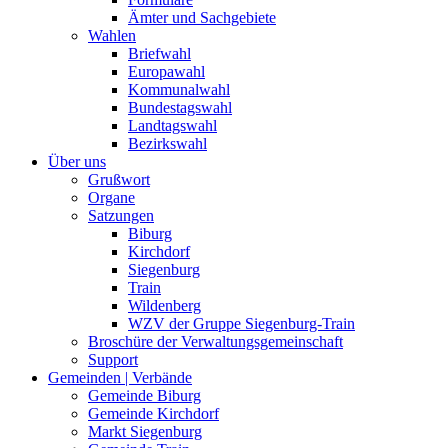
Ämter und Sachgebiete
Wahlen
Briefwahl
Europawahl
Kommunalwahl
Bundestagswahl
Landtagswahl
Bezirkswahl
Über uns
Grußwort
Organe
Satzungen
Biburg
Kirchdorf
Siegenburg
Train
Wildenberg
WZV der Gruppe Siegenburg-Train
Broschüre der Verwaltungsgemeinschaft
Support
Gemeinden | Verbände
Gemeinde Biburg
Gemeinde Kirchdorf
Markt Siegenburg