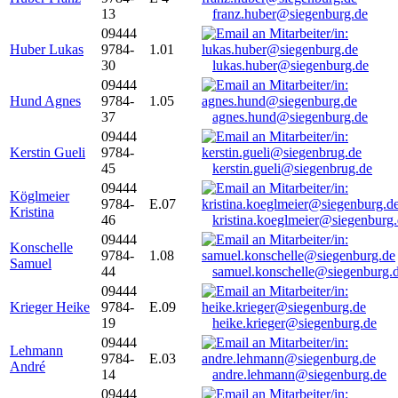
13
franz.huber@siegenburg.de
09444
Huber Lukas
9784-
1.01
30
lukas.huber@siegenburg.de
09444
Hund Agnes
9784-
1.05
37
agnes.hund@siegenburg.de
09444
Kerstin Gueli
9784-
45
kerstin.gueli@siegenbrug.de
09444
Köglmeier
9784-
E.07
Kristina
46
kristina.koeglmeier@siegenburg
09444
Konschelle
9784-
1.08
Samuel
44
samuel.konschelle@siegenburg.
09444
Krieger Heike
9784-
E.09
19
heike.krieger@siegenburg.de
09444
Lehmann
9784-
E.03
André
14
andre.lehmann@siegenburg.de
09444