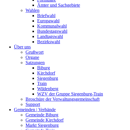
Ämter und Sachgebiete
Wahlen
Briefwahl
Europawahl
Kommunalwahl
Bundestagswahl
Landtagswahl
Bezirkswahl
Über uns
Grußwort
Organe
Satzungen
Biburg
Kirchdorf
Siegenburg
Train
Wildenberg
WZV der Gruppe Siegenburg-Train
Broschüre der Verwaltungsgemeinschaft
Support
Gemeinden | Verbände
Gemeinde Biburg
Gemeinde Kirchdorf
Markt Siegenburg