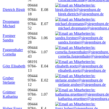
09444
Dietrich Birgit
9784-
E.08
18
birgit.dietrich@siegenburg.de
09444
Dropmann
9784-
E.07
Michael
52
michael.dropmann@siegenburg.
09444
Forstner
9784-
1.06
Sandra
28
sandra.forstner@siegenburg.de
09444
Fuggenthaler
9784-
1.07
Cornelia
43
cornelia.fuggenthaler@siegenbu
08191
Götz Elisabeth
9784-
E.04
13
elisabeth.goetz@siegenburg.de
09444
Gruber
9784-
E.02
Stefanie
12
stefanie.gruber@siegenburg.de
09444
Grüttner
9784-
1.07
Katharina
42
katharina.gruettner@siegenburg.
09444
Huber Franz
9784-
E 4