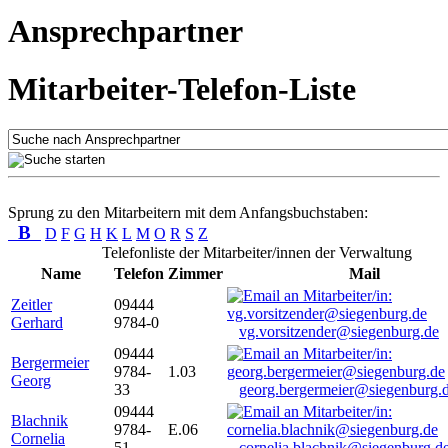
Ansprechpartner
Mitarbeiter-Telefon-Liste
Sprung zu den Mitarbeitern mit dem Anfangsbuchstaben:
B
D
F
G
H
K
L
M
O
R
S
Z
Telefonliste der Mitarbeiter/innen der Verwaltung
Name
Telefon
Zimmer
Mail
Zeitler
09444
Gerhard
9784-0
vg.vorsitzender@siegenburg.de
09444
Bergermeier
9784-
1.03
Georg
33
georg.bergermeier@siegenburg.
09444
Blachnik
9784-
E.06
Cornelia
51
cornelia.blachnik@siegenburg.d