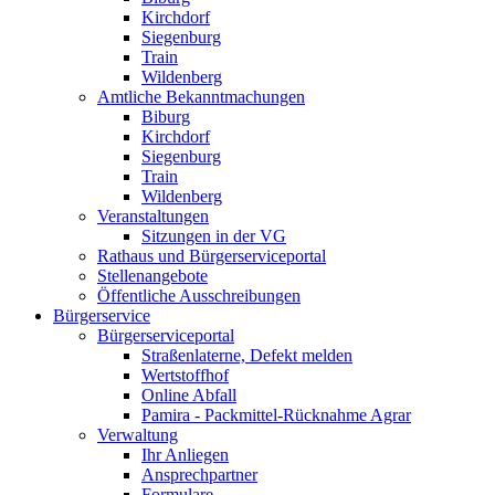
Kirchdorf
Siegenburg
Train
Wildenberg
Amtliche Bekanntmachungen
Biburg
Kirchdorf
Siegenburg
Train
Wildenberg
Veranstaltungen
Sitzungen in der VG
Rathaus und Bürgerserviceportal
Stellenangebote
Öffentliche Ausschreibungen
Bürgerservice
Bürgerserviceportal
Straßenlaterne, Defekt melden
Wertstoffhof
Online Abfall
Pamira - Packmittel-Rücknahme Agrar
Verwaltung
Ihr Anliegen
Ansprechpartner
Formulare