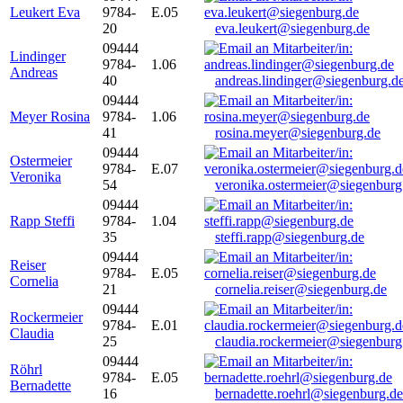
Leukert Eva
9784-
E.05
20
eva.leukert@siegenburg.de
09444
Lindinger
9784-
1.06
Andreas
40
andreas.lindinger@siegenburg.d
09444
Meyer Rosina
9784-
1.06
41
rosina.meyer@siegenburg.de
09444
Ostermeier
9784-
E.07
Veronika
54
veronika.ostermeier@siegenburg
09444
Rapp Steffi
9784-
1.04
35
steffi.rapp@siegenburg.de
09444
Reiser
9784-
E.05
Cornelia
21
cornelia.reiser@siegenburg.de
09444
Rockermeier
9784-
E.01
Claudia
25
claudia.rockermeier@siegenburg
09444
Röhrl
9784-
E.05
Bernadette
16
bernadette.roehrl@siegenburg.de