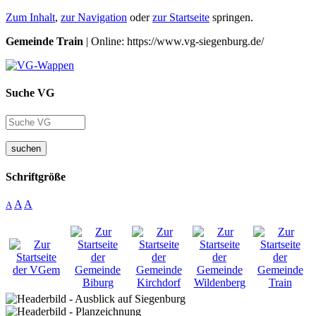
Zum Inhalt
,
zur Navigation
oder
zur Startseite
springen.
Gemeinde Train
| Online: https://www.vg-siegenburg.de/
Suche VG
suchen
Schriftgröße
A
A
A