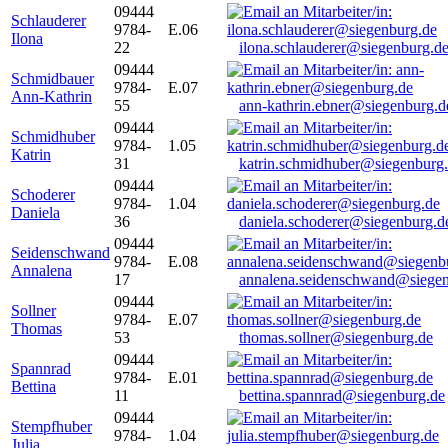
09444
Schlauderer
9784-
E.06
Ilona
22
ilona.schlauderer@siegenburg.d
09444
Schmidbauer
9784-
E.07
Ann-Kathrin
55
ann-kathrin.ebner@siegenburg.d
09444
Schmidhuber
9784-
1.05
Katrin
31
katrin.schmidhuber@siegenburg
09444
Schoderer
9784-
1.04
Daniela
36
daniela.schoderer@siegenburg.d
09444
Seidenschwand
9784-
E.08
Annalena
17
annalena.seidenschwand@siegen
09444
Sollner
9784-
E.07
Thomas
53
thomas.sollner@siegenburg.de
09444
Spannrad
9784-
E.01
Bettina
11
bettina.spannrad@siegenburg.de
09444
Stempfhuber
9784-
1.04
Julia