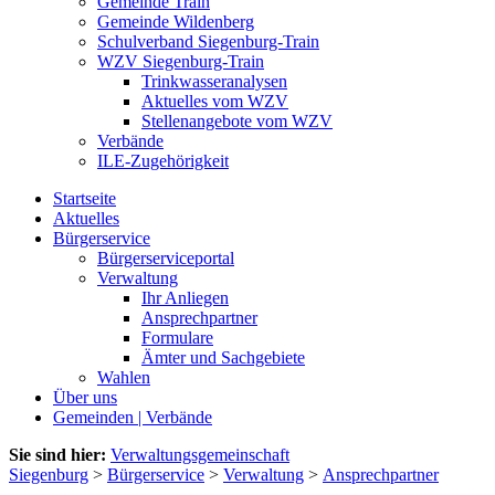
Gemeinde Train
Gemeinde Wildenberg
Schulverband Siegenburg-Train
WZV Siegenburg-Train
Trinkwasseranalysen
Aktuelles vom WZV
Stellenangebote vom WZV
Verbände
ILE-Zugehörigkeit
Startseite
Aktuelles
Bürgerservice
Bürgerserviceportal
Verwaltung
Ihr Anliegen
Ansprechpartner
Formulare
Ämter und Sachgebiete
Wahlen
Über uns
Gemeinden | Verbände
Sie sind hier:
Verwaltungsgemeinschaft
Siegenburg
>
Bürgerservice
>
Verwaltung
>
Ansprechpartner