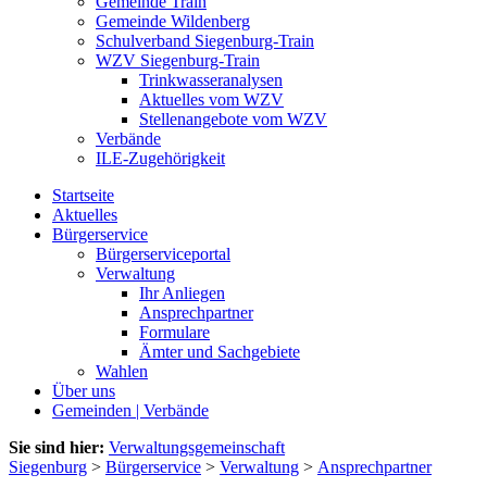
Gemeinde Train
Gemeinde Wildenberg
Schulverband Siegenburg-Train
WZV Siegenburg-Train
Trinkwasseranalysen
Aktuelles vom WZV
Stellenangebote vom WZV
Verbände
ILE-Zugehörigkeit
Startseite
Aktuelles
Bürgerservice
Bürgerserviceportal
Verwaltung
Ihr Anliegen
Ansprechpartner
Formulare
Ämter und Sachgebiete
Wahlen
Über uns
Gemeinden | Verbände
Sie sind hier:
Verwaltungsgemeinschaft
Siegenburg
>
Bürgerservice
>
Verwaltung
>
Ansprechpartner