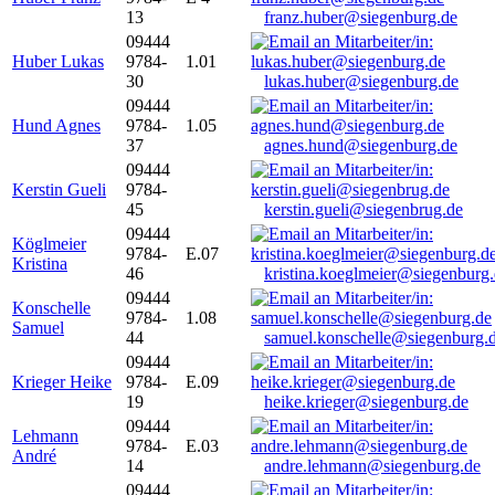
13
franz.huber@siegenburg.de
09444
Huber Lukas
9784-
1.01
30
lukas.huber@siegenburg.de
09444
Hund Agnes
9784-
1.05
37
agnes.hund@siegenburg.de
09444
Kerstin Gueli
9784-
45
kerstin.gueli@siegenbrug.de
09444
Köglmeier
9784-
E.07
Kristina
46
kristina.koeglmeier@siegenburg
09444
Konschelle
9784-
1.08
Samuel
44
samuel.konschelle@siegenburg.
09444
Krieger Heike
9784-
E.09
19
heike.krieger@siegenburg.de
09444
Lehmann
9784-
E.03
André
14
andre.lehmann@siegenburg.de
09444