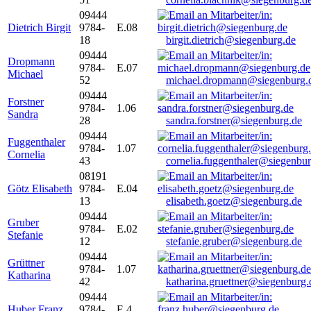
09444
Dietrich Birgit
9784-
E.08
18
birgit.dietrich@siegenburg.de
09444
Dropmann
9784-
E.07
Michael
52
michael.dropmann@siegenburg.
09444
Forstner
9784-
1.06
Sandra
28
sandra.forstner@siegenburg.de
09444
Fuggenthaler
9784-
1.07
Cornelia
43
cornelia.fuggenthaler@siegenbu
08191
Götz Elisabeth
9784-
E.04
13
elisabeth.goetz@siegenburg.de
09444
Gruber
9784-
E.02
Stefanie
12
stefanie.gruber@siegenburg.de
09444
Grüttner
9784-
1.07
Katharina
42
katharina.gruettner@siegenburg.
09444
Huber Franz
9784-
E 4