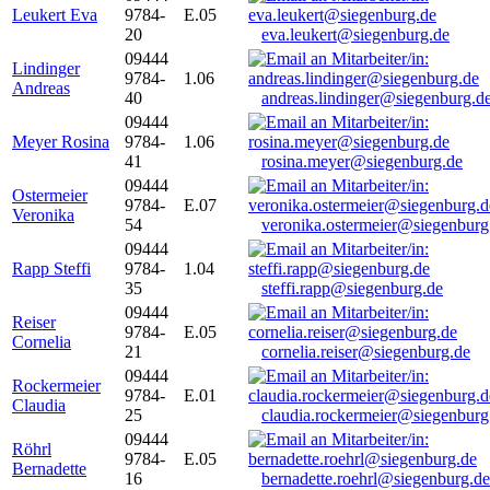
Leukert Eva
9784-
E.05
20
eva.leukert@siegenburg.de
09444
Lindinger
9784-
1.06
Andreas
40
andreas.lindinger@siegenburg.d
09444
Meyer Rosina
9784-
1.06
41
rosina.meyer@siegenburg.de
09444
Ostermeier
9784-
E.07
Veronika
54
veronika.ostermeier@siegenburg
09444
Rapp Steffi
9784-
1.04
35
steffi.rapp@siegenburg.de
09444
Reiser
9784-
E.05
Cornelia
21
cornelia.reiser@siegenburg.de
09444
Rockermeier
9784-
E.01
Claudia
25
claudia.rockermeier@siegenburg
09444
Röhrl
9784-
E.05
Bernadette
16
bernadette.roehrl@siegenburg.de