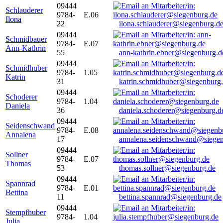
09444
Schlauderer
9784-
E.06
Ilona
22
ilona.schlauderer@siegenburg.d
09444
Schmidbauer
9784-
E.07
Ann-Kathrin
55
ann-kathrin.ebner@siegenburg.d
09444
Schmidhuber
9784-
1.05
Katrin
31
katrin.schmidhuber@siegenburg
09444
Schoderer
9784-
1.04
Daniela
36
daniela.schoderer@siegenburg.d
09444
Seidenschwand
9784-
E.08
Annalena
17
annalena.seidenschwand@siegen
09444
Sollner
9784-
E.07
Thomas
53
thomas.sollner@siegenburg.de
09444
Spannrad
9784-
E.01
Bettina
11
bettina.spannrad@siegenburg.de
09444
Stempfhuber
9784-
1.04
Julia