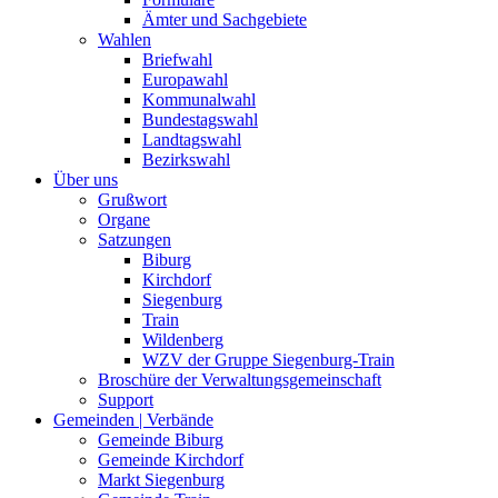
Ämter und Sachgebiete
Wahlen
Briefwahl
Europawahl
Kommunalwahl
Bundestagswahl
Landtagswahl
Bezirkswahl
Über uns
Grußwort
Organe
Satzungen
Biburg
Kirchdorf
Siegenburg
Train
Wildenberg
WZV der Gruppe Siegenburg-Train
Broschüre der Verwaltungsgemeinschaft
Support
Gemeinden | Verbände
Gemeinde Biburg
Gemeinde Kirchdorf
Markt Siegenburg