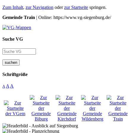
Zum Inhalt
,
zur Navigation
oder
zur Startseite
springen.
Gemeinde Train
| Online: https://www.vg-siegenburg.de/
Suche VG
suchen
Schriftgröße
A
A
A