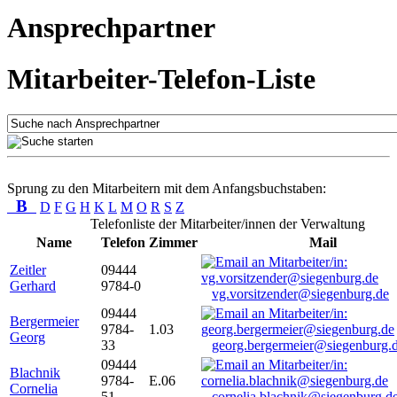
Ansprechpartner
Mitarbeiter-Telefon-Liste
Sprung zu den Mitarbeitern mit dem Anfangsbuchstaben:
B
D
F
G
H
K
L
M
O
R
S
Z
Telefonliste der Mitarbeiter/innen der Verwaltung
Name
Telefon
Zimmer
Mail
Zeitler
09444
Gerhard
9784-0
vg.vorsitzender@siegenburg.de
09444
Bergermeier
9784-
1.03
Georg
33
georg.bergermeier@siegenburg.
09444
Blachnik
9784-
E.06
Cornelia
51
cornelia.blachnik@siegenburg.d