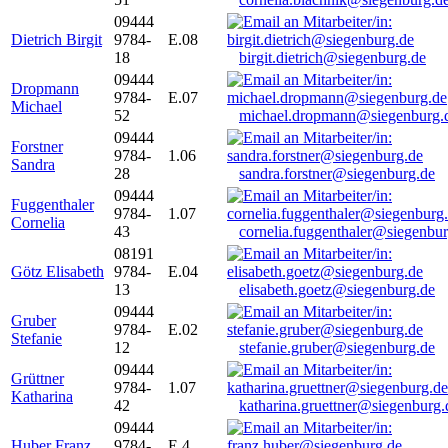
09444
Dietrich Birgit
9784-
E.08
18
birgit.dietrich@siegenburg.de
09444
Dropmann
9784-
E.07
Michael
52
michael.dropmann@siegenburg.
09444
Forstner
9784-
1.06
Sandra
28
sandra.forstner@siegenburg.de
09444
Fuggenthaler
9784-
1.07
Cornelia
43
cornelia.fuggenthaler@siegenbu
08191
Götz Elisabeth
9784-
E.04
13
elisabeth.goetz@siegenburg.de
09444
Gruber
9784-
E.02
Stefanie
12
stefanie.gruber@siegenburg.de
09444
Grüttner
9784-
1.07
Katharina
42
katharina.gruettner@siegenburg.
09444
Huber Franz
9784-
E 4