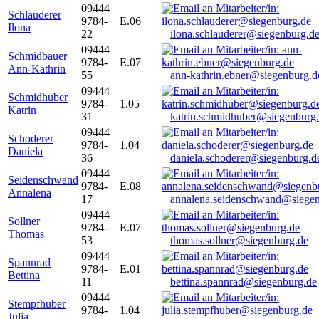
09444
Schlauderer
9784-
E.06
Ilona
22
ilona.schlauderer@siegenburg.d
09444
Schmidbauer
9784-
E.07
Ann-Kathrin
55
ann-kathrin.ebner@siegenburg.d
09444
Schmidhuber
9784-
1.05
Katrin
31
katrin.schmidhuber@siegenburg
09444
Schoderer
9784-
1.04
Daniela
36
daniela.schoderer@siegenburg.d
09444
Seidenschwand
9784-
E.08
Annalena
17
annalena.seidenschwand@siegen
09444
Sollner
9784-
E.07
Thomas
53
thomas.sollner@siegenburg.de
09444
Spannrad
9784-
E.01
Bettina
11
bettina.spannrad@siegenburg.de
09444
Stempfhuber
9784-
1.04
Julia