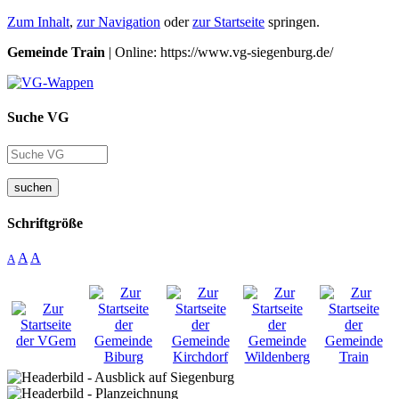
Zum Inhalt
,
zur Navigation
oder
zur Startseite
springen.
Gemeinde Train
| Online: https://www.vg-siegenburg.de/
Suche VG
suchen
Schriftgröße
A
A
A