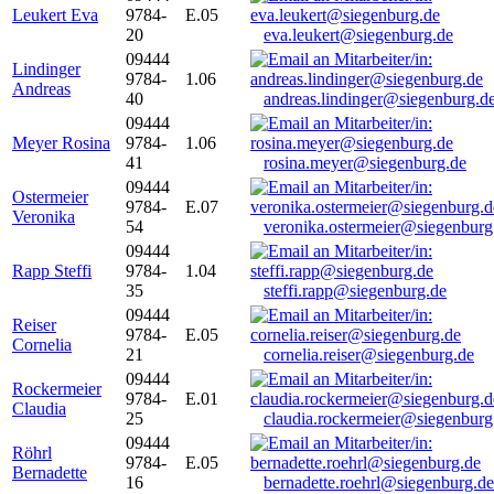
Leukert Eva
9784-
E.05
20
eva.leukert@siegenburg.de
09444
Lindinger
9784-
1.06
Andreas
40
andreas.lindinger@siegenburg.d
09444
Meyer Rosina
9784-
1.06
41
rosina.meyer@siegenburg.de
09444
Ostermeier
9784-
E.07
Veronika
54
veronika.ostermeier@siegenburg
09444
Rapp Steffi
9784-
1.04
35
steffi.rapp@siegenburg.de
09444
Reiser
9784-
E.05
Cornelia
21
cornelia.reiser@siegenburg.de
09444
Rockermeier
9784-
E.01
Claudia
25
claudia.rockermeier@siegenburg
09444
Röhrl
9784-
E.05
Bernadette
16
bernadette.roehrl@siegenburg.de