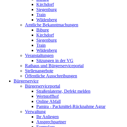
Kirchdorf
Siegenburg
Train
Wildenberg
Amtliche Bekanntmachungen
Biburg
Kirchdorf
Siegenburg
Train
Wildenberg
Veranstaltungen
Sitzungen in der VG
Rathaus und Bürgerserviceportal
Stellenangebote
Öffentliche Ausschreibungen
Bürgerservice
Bürgerserviceportal
Straßenlaterne, Defekt melden
Wertstoffhof
Online Abfall
Pamira - Packmittel-Rücknahme Agrar
Verwaltung
Ihr Anliegen
Ansprechpartner
Formulare