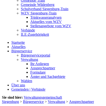
Gemeinde Train
Gemeinde Wildenberg
Schulverband Siegenburg-Train
WZV Siegenburg-Train
Trinkwasseranalysen
Aktuelles vom WZV
Stellenangebote vom WZV
Verbände
ILE-Zugehörigkeit
Startseite
Aktuelles
Bürgerservice
Bürgerserviceportal
Verwaltung
Ihr Anliegen
Ansprechpartner
Formulare
Ämter und Sachgebiete
Wahlen
Über uns
Gemeinden | Verbände
Sie sind hier:
Verwaltungsgemeinschaft
Siegenburg
>
Bürgerservice
>
Verwaltung
>
Ansprechpartner