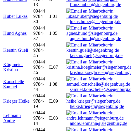
13
franz.huber@siegenburg.de
09444
Huber Lukas
9784-
1.01
30
lukas.huber@siegenburg.de
09444
Hund Agnes
9784-
1.05
37
agnes.hund@siegenburg.de
09444
Kerstin Gueli
9784-
45
kerstin.gueli@siegenbrug.de
09444
Köglmeier
9784-
E.07
Kristina
46
kristina.koeglmeier@siegenburg
09444
Konschelle
9784-
1.08
Samuel
44
samuel.konschelle@siegenburg.
09444
Krieger Heike
9784-
E.09
19
heike.krieger@siegenburg.de
09444
Lehmann
9784-
E.03
André
14
andre.lehmann@siegenburg.de
09444