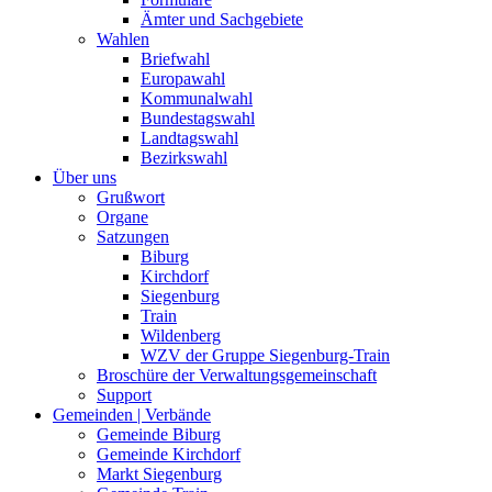
Ämter und Sachgebiete
Wahlen
Briefwahl
Europawahl
Kommunalwahl
Bundestagswahl
Landtagswahl
Bezirkswahl
Über uns
Grußwort
Organe
Satzungen
Biburg
Kirchdorf
Siegenburg
Train
Wildenberg
WZV der Gruppe Siegenburg-Train
Broschüre der Verwaltungsgemeinschaft
Support
Gemeinden | Verbände
Gemeinde Biburg
Gemeinde Kirchdorf
Markt Siegenburg