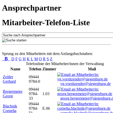
Ansprechpartner
Mitarbeiter-Telefon-Liste
Sprung zu den Mitarbeitern mit dem Anfangsbuchstaben:
B
D
F
G
H
K
L
M
O
R
S
Z
Telefonliste der Mitarbeiter/innen der Verwaltung
Name
Telefon
Zimmer
Mail
Zeitler
09444
Gerhard
9784-0
vg.vorsitzender@siegenburg.de
09444
Bergermeier
9784-
1.03
Georg
33
georg.bergermeier@siegenburg.
09444
Blachnik
9784-
E.06
Cornelia
51
cornelia.blachnik@siegenburg.d