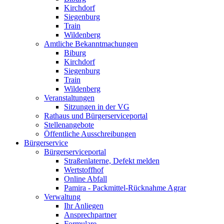
Kirchdorf
Siegenburg
Train
Wildenberg
Amtliche Bekanntmachungen
Biburg
Kirchdorf
Siegenburg
Train
Wildenberg
Veranstaltungen
Sitzungen in der VG
Rathaus und Bürgerserviceportal
Stellenangebote
Öffentliche Ausschreibungen
Bürgerservice
Bürgerserviceportal
Straßenlaterne, Defekt melden
Wertstoffhof
Online Abfall
Pamira - Packmittel-Rücknahme Agrar
Verwaltung
Ihr Anliegen
Ansprechpartner
Formulare