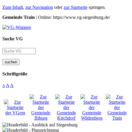
Zum Inhalt
,
zur Navigation
oder
zur Startseite
springen.
Gemeinde Train
| Online: https://www.vg-siegenburg.de/
Suche VG
suchen
Schriftgröße
A
A
A