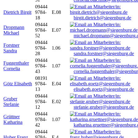
09444
Dietrich Birgit
9784-
E.08
18
birgit.dietrich@siegenburg.de
09444
Dropmann
9784-
E.07
Michael
52
michael.dropmann@siegenburg.
09444
Forstner
9784-
1.06
Sandra
28
sandra.forstner@siegenburg.de
09444
Fuggenthaler
9784-
1.07
Cornelia
43
cornelia.fuggenthaler@siegenbu
08191
Götz Elisabeth
9784-
E.04
13
elisabeth.goetz@siegenburg.de
09444
Gruber
9784-
E.02
Stefanie
12
stefanie.gruber@siegenburg.de
09444
Grüttner
9784-
1.07
Katharina
42
katharina.gruettner@siegenburg.
09444
Huber Franz
9784-
E 4