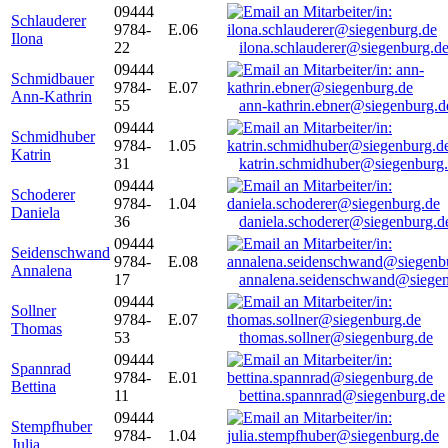
09444
Schlauderer
9784-
E.06
Ilona
22
ilona.schlauderer@siegenburg.d
09444
Schmidbauer
9784-
E.07
Ann-Kathrin
55
ann-kathrin.ebner@siegenburg.d
09444
Schmidhuber
9784-
1.05
Katrin
31
katrin.schmidhuber@siegenburg
09444
Schoderer
9784-
1.04
Daniela
36
daniela.schoderer@siegenburg.d
09444
Seidenschwand
9784-
E.08
Annalena
17
annalena.seidenschwand@siegen
09444
Sollner
9784-
E.07
Thomas
53
thomas.sollner@siegenburg.de
09444
Spannrad
9784-
E.01
Bettina
11
bettina.spannrad@siegenburg.de
09444
Stempfhuber
9784-
1.04
Julia