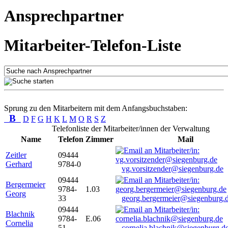
Ansprechpartner
Mitarbeiter-Telefon-Liste
Sprung zu den Mitarbeitern mit dem Anfangsbuchstaben:
B
D
F
G
H
K
L
M
O
R
S
Z
Telefonliste der Mitarbeiter/innen der Verwaltung
Name
Telefon
Zimmer
Mail
Zeitler
09444
Gerhard
9784-0
vg.vorsitzender@siegenburg.de
09444
Bergermeier
9784-
1.03
Georg
33
georg.bergermeier@siegenburg.
09444
Blachnik
9784-
E.06
Cornelia
51
cornelia.blachnik@siegenburg.d