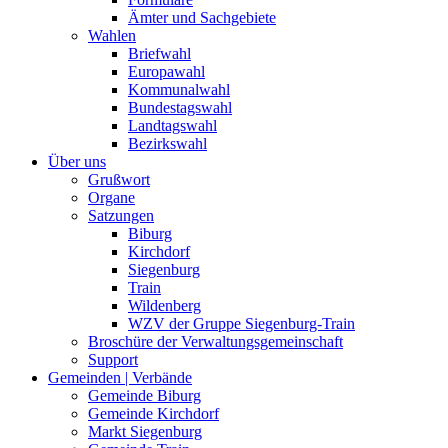
Ämter und Sachgebiete
Wahlen
Briefwahl
Europawahl
Kommunalwahl
Bundestagswahl
Landtagswahl
Bezirkswahl
Über uns
Grußwort
Organe
Satzungen
Biburg
Kirchdorf
Siegenburg
Train
Wildenberg
WZV der Gruppe Siegenburg-Train
Broschüre der Verwaltungsgemeinschaft
Support
Gemeinden | Verbände
Gemeinde Biburg
Gemeinde Kirchdorf
Markt Siegenburg