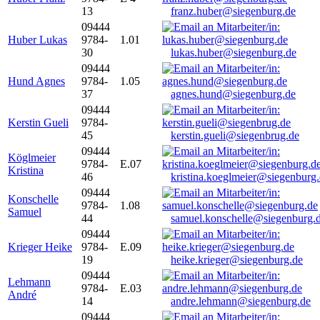
13
franz.huber@siegenburg.de
09444
Huber Lukas
9784-
1.01
30
lukas.huber@siegenburg.de
09444
Hund Agnes
9784-
1.05
37
agnes.hund@siegenburg.de
09444
Kerstin Gueli
9784-
45
kerstin.gueli@siegenbrug.de
09444
Köglmeier
9784-
E.07
Kristina
46
kristina.koeglmeier@siegenburg
09444
Konschelle
9784-
1.08
Samuel
44
samuel.konschelle@siegenburg.
09444
Krieger Heike
9784-
E.09
19
heike.krieger@siegenburg.de
09444
Lehmann
9784-
E.03
André
14
andre.lehmann@siegenburg.de
09444