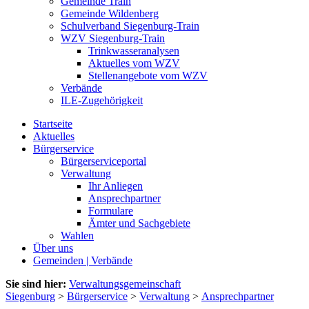
Gemeinde Train
Gemeinde Wildenberg
Schulverband Siegenburg-Train
WZV Siegenburg-Train
Trinkwasseranalysen
Aktuelles vom WZV
Stellenangebote vom WZV
Verbände
ILE-Zugehörigkeit
Startseite
Aktuelles
Bürgerservice
Bürgerserviceportal
Verwaltung
Ihr Anliegen
Ansprechpartner
Formulare
Ämter und Sachgebiete
Wahlen
Über uns
Gemeinden | Verbände
Sie sind hier:
Verwaltungsgemeinschaft
Siegenburg
>
Bürgerservice
>
Verwaltung
>
Ansprechpartner