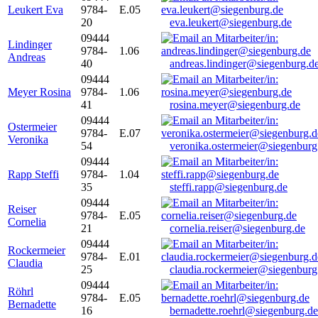
Leukert Eva
9784-
E.05
20
eva.leukert@siegenburg.de
09444
Lindinger
9784-
1.06
Andreas
40
andreas.lindinger@siegenburg.d
09444
Meyer Rosina
9784-
1.06
41
rosina.meyer@siegenburg.de
09444
Ostermeier
9784-
E.07
Veronika
54
veronika.ostermeier@siegenburg
09444
Rapp Steffi
9784-
1.04
35
steffi.rapp@siegenburg.de
09444
Reiser
9784-
E.05
Cornelia
21
cornelia.reiser@siegenburg.de
09444
Rockermeier
9784-
E.01
Claudia
25
claudia.rockermeier@siegenburg
09444
Röhrl
9784-
E.05
Bernadette
16
bernadette.roehrl@siegenburg.de