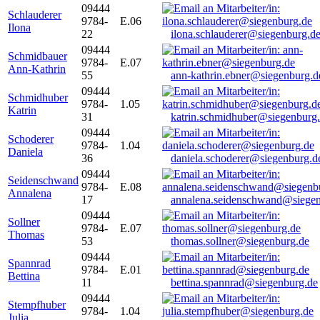
09444
Schlauderer
9784-
E.06
Ilona
22
ilona.schlauderer@siegenburg.d
09444
Schmidbauer
9784-
E.07
Ann-Kathrin
55
ann-kathrin.ebner@siegenburg.d
09444
Schmidhuber
9784-
1.05
Katrin
31
katrin.schmidhuber@siegenburg
09444
Schoderer
9784-
1.04
Daniela
36
daniela.schoderer@siegenburg.d
09444
Seidenschwand
9784-
E.08
Annalena
17
annalena.seidenschwand@siegen
09444
Sollner
9784-
E.07
Thomas
53
thomas.sollner@siegenburg.de
09444
Spannrad
9784-
E.01
Bettina
11
bettina.spannrad@siegenburg.de
09444
Stempfhuber
9784-
1.04
Julia