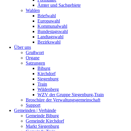
Ämter und Sachgebiete
Wahlen
Briefwahl
Europawahl
Kommunalwahl
Bundestagswahl
Landtagswahl
Bezirkswahl
Über uns
Grußwort
Organe
Satzungen
Biburg
Kirchdorf
Siegenburg
Train
Wildenberg
WZV der Gruppe Siegenburg-Train
Broschüre der Verwaltungsgemeinschaft
Support
Gemeinden | Verbände
Gemeinde Biburg
Gemeinde Kirchdorf
Markt Siegenburg