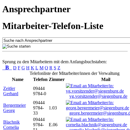
Ansprechpartner
Mitarbeiter-Telefon-Liste
Sprung zu den Mitarbeitern mit dem Anfangsbuchstaben:
B
D
F
G
H
K
L
M
O
R
S
Z
Telefonliste der Mitarbeiter/innen der Verwaltung
Name
Telefon
Zimmer
Mail
Zeitler
09444
Gerhard
9784-0
vg.vorsitzender@siegenburg.de
09444
Bergermeier
9784-
1.03
Georg
33
georg.bergermeier@siegenburg.
09444
Blachnik
9784-
E.06
Cornelia
51
cornelia.blachnik@siegenburg.d