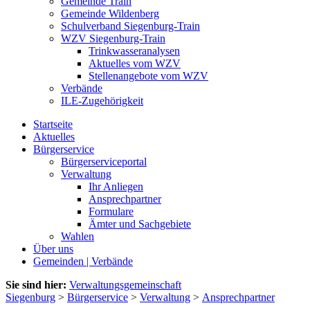
Gemeinde Train
Gemeinde Wildenberg
Schulverband Siegenburg-Train
WZV Siegenburg-Train
Trinkwasseranalysen
Aktuelles vom WZV
Stellenangebote vom WZV
Verbände
ILE-Zugehörigkeit
Startseite
Aktuelles
Bürgerservice
Bürgerserviceportal
Verwaltung
Ihr Anliegen
Ansprechpartner
Formulare
Ämter und Sachgebiete
Wahlen
Über uns
Gemeinden | Verbände
Sie sind hier:
Verwaltungsgemeinschaft
Siegenburg
>
Bürgerservice
>
Verwaltung
>
Ansprechpartner