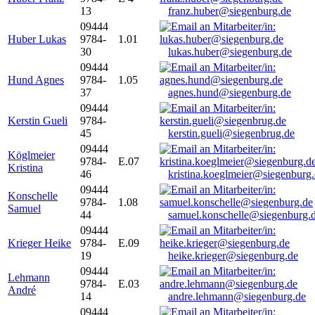
13
franz.huber@siegenburg.de
09444
Huber Lukas
9784-
1.01
30
lukas.huber@siegenburg.de
09444
Hund Agnes
9784-
1.05
37
agnes.hund@siegenburg.de
09444
Kerstin Gueli
9784-
45
kerstin.gueli@siegenbrug.de
09444
Köglmeier
9784-
E.07
Kristina
46
kristina.koeglmeier@siegenburg
09444
Konschelle
9784-
1.08
Samuel
44
samuel.konschelle@siegenburg.
09444
Krieger Heike
9784-
E.09
19
heike.krieger@siegenburg.de
09444
Lehmann
9784-
E.03
André
14
andre.lehmann@siegenburg.de
09444