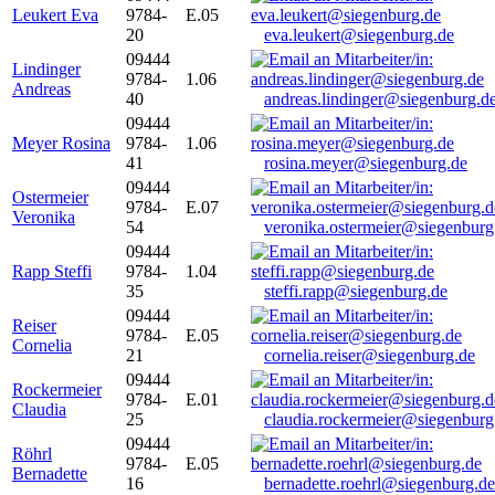
Leukert Eva
9784-
E.05
20
eva.leukert@siegenburg.de
09444
Lindinger
9784-
1.06
Andreas
40
andreas.lindinger@siegenburg.d
09444
Meyer Rosina
9784-
1.06
41
rosina.meyer@siegenburg.de
09444
Ostermeier
9784-
E.07
Veronika
54
veronika.ostermeier@siegenburg
09444
Rapp Steffi
9784-
1.04
35
steffi.rapp@siegenburg.de
09444
Reiser
9784-
E.05
Cornelia
21
cornelia.reiser@siegenburg.de
09444
Rockermeier
9784-
E.01
Claudia
25
claudia.rockermeier@siegenburg
09444
Röhrl
9784-
E.05
Bernadette
16
bernadette.roehrl@siegenburg.de