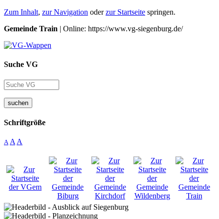
Zum Inhalt
,
zur Navigation
oder
zur Startseite
springen.
Gemeinde Train
| Online: https://www.vg-siegenburg.de/
Suche VG
suchen
Schriftgröße
A
A
A