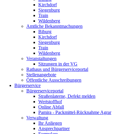
Kirchdorf
Siegenburg
Train
Wildenberg
Amtliche Bekanntmachungen
Biburg
Kirchdorf
Siegenburg
Train
Wildenberg
Veranstaltungen
Sitzungen in der VG
Rathaus und Bürgerserviceportal
Stellenangebote
Öffentliche Ausschreibungen
Bürgerservice
Bürgerserviceportal
Straßenlaterne, Defekt melden
Wertstoffhof
Online Abfall
Pamira - Packmittel-Rücknahme Agrar
Verwaltung
Ihr Anliegen
Ansprechpartner
Formulare