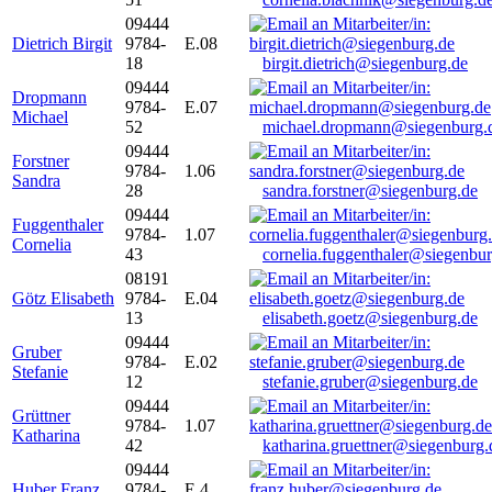
09444
Dietrich Birgit
9784-
E.08
18
birgit.dietrich@siegenburg.de
09444
Dropmann
9784-
E.07
Michael
52
michael.dropmann@siegenburg.
09444
Forstner
9784-
1.06
Sandra
28
sandra.forstner@siegenburg.de
09444
Fuggenthaler
9784-
1.07
Cornelia
43
cornelia.fuggenthaler@siegenbu
08191
Götz Elisabeth
9784-
E.04
13
elisabeth.goetz@siegenburg.de
09444
Gruber
9784-
E.02
Stefanie
12
stefanie.gruber@siegenburg.de
09444
Grüttner
9784-
1.07
Katharina
42
katharina.gruettner@siegenburg.
09444
Huber Franz
9784-
E 4