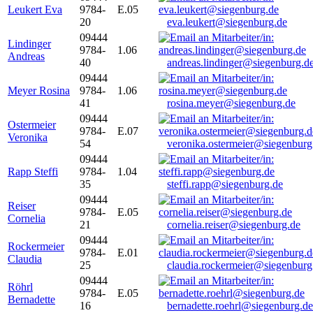
Leukert Eva
9784-
E.05
20
eva.leukert@siegenburg.de
09444
Lindinger
9784-
1.06
Andreas
40
andreas.lindinger@siegenburg.d
09444
Meyer Rosina
9784-
1.06
41
rosina.meyer@siegenburg.de
09444
Ostermeier
9784-
E.07
Veronika
54
veronika.ostermeier@siegenburg
09444
Rapp Steffi
9784-
1.04
35
steffi.rapp@siegenburg.de
09444
Reiser
9784-
E.05
Cornelia
21
cornelia.reiser@siegenburg.de
09444
Rockermeier
9784-
E.01
Claudia
25
claudia.rockermeier@siegenburg
09444
Röhrl
9784-
E.05
Bernadette
16
bernadette.roehrl@siegenburg.de