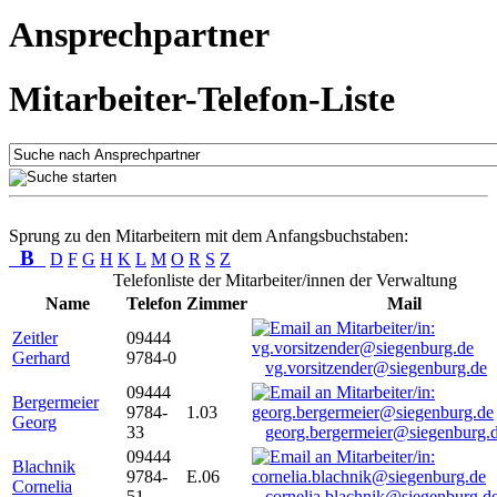
Ansprechpartner
Mitarbeiter-Telefon-Liste
Sprung zu den Mitarbeitern mit dem Anfangsbuchstaben:
B
D
F
G
H
K
L
M
O
R
S
Z
Telefonliste der Mitarbeiter/innen der Verwaltung
Name
Telefon
Zimmer
Mail
Zeitler
09444
Gerhard
9784-0
vg.vorsitzender@siegenburg.de
09444
Bergermeier
9784-
1.03
Georg
33
georg.bergermeier@siegenburg.
09444
Blachnik
9784-
E.06
Cornelia
51
cornelia.blachnik@siegenburg.d