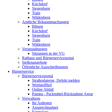
Kirchdorf
Siegenburg
Train
Wildenberg
Amtliche Bekanntmachungen
Biburg
Kirchdorf
Siegenburg
Train
Wildenberg
Veranstaltungen
Sitzungen in der VG
Rathaus und Bürgerserviceportal
Stellenangebote
Öffentliche Ausschreibungen
Bürgerservice
Bürgerserviceportal
Straßenlaterne, Defekt melden
Wertstoffhof
Online Abfall
Pamira - Packmittel-Rücknahme Agrar
Verwaltung
Ihr Anliegen
Ansprechpartner
Formulare