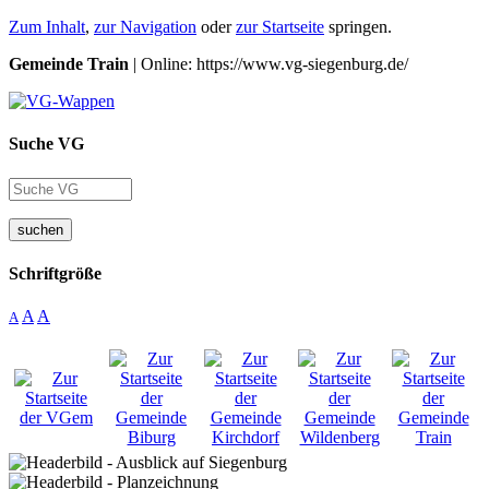
Zum Inhalt
,
zur Navigation
oder
zur Startseite
springen.
Gemeinde Train
| Online: https://www.vg-siegenburg.de/
Suche VG
suchen
Schriftgröße
A
A
A