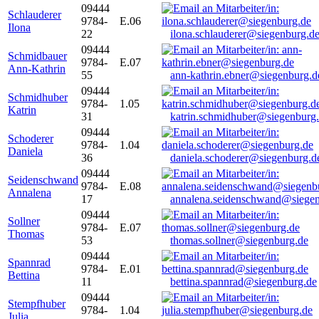
09444
Schlauderer
9784-
E.06
Ilona
22
ilona.schlauderer@siegenburg.d
09444
Schmidbauer
9784-
E.07
Ann-Kathrin
55
ann-kathrin.ebner@siegenburg.d
09444
Schmidhuber
9784-
1.05
Katrin
31
katrin.schmidhuber@siegenburg
09444
Schoderer
9784-
1.04
Daniela
36
daniela.schoderer@siegenburg.d
09444
Seidenschwand
9784-
E.08
Annalena
17
annalena.seidenschwand@siegen
09444
Sollner
9784-
E.07
Thomas
53
thomas.sollner@siegenburg.de
09444
Spannrad
9784-
E.01
Bettina
11
bettina.spannrad@siegenburg.de
09444
Stempfhuber
9784-
1.04
Julia