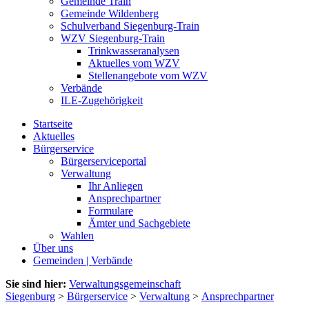
Gemeinde Train
Gemeinde Wildenberg
Schulverband Siegenburg-Train
WZV Siegenburg-Train
Trinkwasseranalysen
Aktuelles vom WZV
Stellenangebote vom WZV
Verbände
ILE-Zugehörigkeit
Startseite
Aktuelles
Bürgerservice
Bürgerserviceportal
Verwaltung
Ihr Anliegen
Ansprechpartner
Formulare
Ämter und Sachgebiete
Wahlen
Über uns
Gemeinden | Verbände
Sie sind hier:
Verwaltungsgemeinschaft
Siegenburg
>
Bürgerservice
>
Verwaltung
>
Ansprechpartner