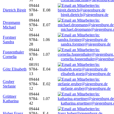
09444
Dietrich Birgit
9784-
E.08
18
birgit.dietrich@siegenburg.de
09444
Dropmann
9784-
E.07
Michael
52
michael.dropmann@siegenburg.
09444
Forstner
9784-
1.06
Sandra
28
sandra.forstner@siegenburg.de
09444
Fuggenthaler
9784-
1.07
Cornelia
43
cornelia.fuggenthaler@siegenbu
08191
Götz Elisabeth
9784-
E.04
13
elisabeth.goetz@siegenburg.de
09444
Gruber
9784-
E.02
Stefanie
12
stefanie.gruber@siegenburg.de
09444
Grüttner
9784-
1.07
Katharina
42
katharina.gruettner@siegenburg.
09444
Huber Franz
9784-
E 4