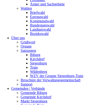
Ämter und Sachgebiete
Wahlen
Briefwahl
Europawahl
Kommunalwahl
Bundestagswahl
Landtagswahl
Bezirkswahl
Über uns
Grußwort
Organe
Satzungen
Biburg
Kirchdorf
Siegenburg
Train
Wildenberg
WZV der Gruppe Siegenburg-Train
Broschüre der Verwaltungsgemeinschaft
Support
Gemeinden | Verbände
Gemeinde Biburg
Gemeinde Kirchdorf
Markt Siegenburg