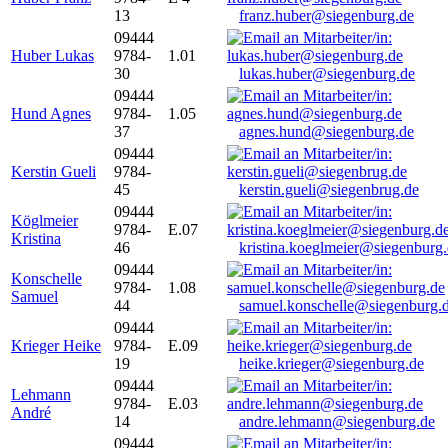
13
franz.huber@siegenburg.de
09444
Huber Lukas
9784-
1.01
30
lukas.huber@siegenburg.de
09444
Hund Agnes
9784-
1.05
37
agnes.hund@siegenburg.de
09444
Kerstin Gueli
9784-
45
kerstin.gueli@siegenbrug.de
09444
Köglmeier
9784-
E.07
Kristina
46
kristina.koeglmeier@siegenburg
09444
Konschelle
9784-
1.08
Samuel
44
samuel.konschelle@siegenburg.
09444
Krieger Heike
9784-
E.09
19
heike.krieger@siegenburg.de
09444
Lehmann
9784-
E.03
André
14
andre.lehmann@siegenburg.de
09444