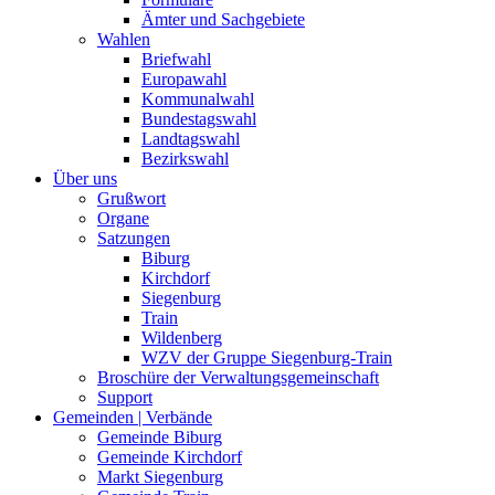
Ämter und Sachgebiete
Wahlen
Briefwahl
Europawahl
Kommunalwahl
Bundestagswahl
Landtagswahl
Bezirkswahl
Über uns
Grußwort
Organe
Satzungen
Biburg
Kirchdorf
Siegenburg
Train
Wildenberg
WZV der Gruppe Siegenburg-Train
Broschüre der Verwaltungsgemeinschaft
Support
Gemeinden | Verbände
Gemeinde Biburg
Gemeinde Kirchdorf
Markt Siegenburg