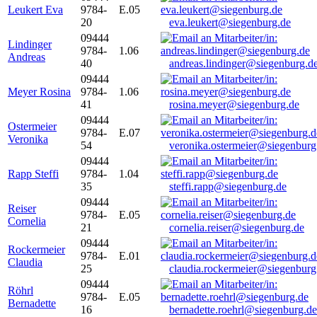
Leukert Eva
9784-
E.05
20
eva.leukert@siegenburg.de
09444
Lindinger
9784-
1.06
Andreas
40
andreas.lindinger@siegenburg.d
09444
Meyer Rosina
9784-
1.06
41
rosina.meyer@siegenburg.de
09444
Ostermeier
9784-
E.07
Veronika
54
veronika.ostermeier@siegenburg
09444
Rapp Steffi
9784-
1.04
35
steffi.rapp@siegenburg.de
09444
Reiser
9784-
E.05
Cornelia
21
cornelia.reiser@siegenburg.de
09444
Rockermeier
9784-
E.01
Claudia
25
claudia.rockermeier@siegenburg
09444
Röhrl
9784-
E.05
Bernadette
16
bernadette.roehrl@siegenburg.de