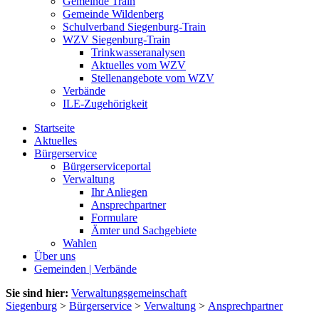
Gemeinde Train
Gemeinde Wildenberg
Schulverband Siegenburg-Train
WZV Siegenburg-Train
Trinkwasseranalysen
Aktuelles vom WZV
Stellenangebote vom WZV
Verbände
ILE-Zugehörigkeit
Startseite
Aktuelles
Bürgerservice
Bürgerserviceportal
Verwaltung
Ihr Anliegen
Ansprechpartner
Formulare
Ämter und Sachgebiete
Wahlen
Über uns
Gemeinden | Verbände
Sie sind hier:
Verwaltungsgemeinschaft
Siegenburg
>
Bürgerservice
>
Verwaltung
>
Ansprechpartner