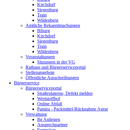
Kirchdorf
Siegenburg
Train
Wildenberg
Amtliche Bekanntmachungen
Biburg
Kirchdorf
Siegenburg
Train
Wildenberg
Veranstaltungen
Sitzungen in der VG
Rathaus und Bürgerserviceportal
Stellenangebote
Öffentliche Ausschreibungen
Bürgerservice
Bürgerserviceportal
Straßenlaterne, Defekt melden
Wertstoffhof
Online Abfall
Pamira - Packmittel-Rücknahme Agrar
Verwaltung
Ihr Anliegen
Ansprechpartner
Formulare