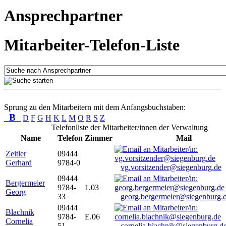
Ansprechpartner
Mitarbeiter-Telefon-Liste
Sprung zu den Mitarbeitern mit dem Anfangsbuchstaben:
B
D
F
G
H
K
L
M
O
R
S
Z
Telefonliste der Mitarbeiter/innen der Verwaltung
Name
Telefon
Zimmer
Mail
Zeitler
09444
Gerhard
9784-0
vg.vorsitzender@siegenburg.de
09444
Bergermeier
9784-
1.03
Georg
33
georg.bergermeier@siegenburg.
09444
Blachnik
9784-
E.06
Cornelia
51
cornelia.blachnik@siegenburg.d