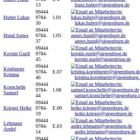
13
franz.huber@siegenburg.de
09444
Huber Lukas
9784-
1.01
30
lukas.huber@siegenburg.de
09444
Hund Agnes
9784-
1.05
37
agnes.hund@siegenburg.de
09444
Kerstin Gueli
9784-
45
kerstin.gueli@siegenbrug.de
09444
Köglmeier
9784-
E.07
Kristina
46
kristina.koeglmeier@siegenburg
09444
Konschelle
9784-
1.08
Samuel
44
samuel.konschelle@siegenburg.
09444
Krieger Heike
9784-
E.09
19
heike.krieger@siegenburg.de
09444
Lehmann
9784-
E.03
André
14
andre.lehmann@siegenburg.de
09444