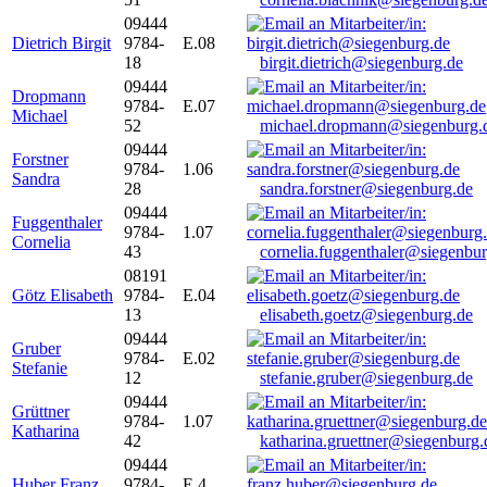
09444
Dietrich Birgit
9784-
E.08
18
birgit.dietrich@siegenburg.de
09444
Dropmann
9784-
E.07
Michael
52
michael.dropmann@siegenburg.
09444
Forstner
9784-
1.06
Sandra
28
sandra.forstner@siegenburg.de
09444
Fuggenthaler
9784-
1.07
Cornelia
43
cornelia.fuggenthaler@siegenbu
08191
Götz Elisabeth
9784-
E.04
13
elisabeth.goetz@siegenburg.de
09444
Gruber
9784-
E.02
Stefanie
12
stefanie.gruber@siegenburg.de
09444
Grüttner
9784-
1.07
Katharina
42
katharina.gruettner@siegenburg.
09444
Huber Franz
9784-
E 4