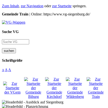
Zum Inhalt
,
zur Navigation
oder
zur Startseite
springen.
Gemeinde Train
| Online: https://www.vg-siegenburg.de/
Suche VG
suchen
Schriftgröße
A
A
A