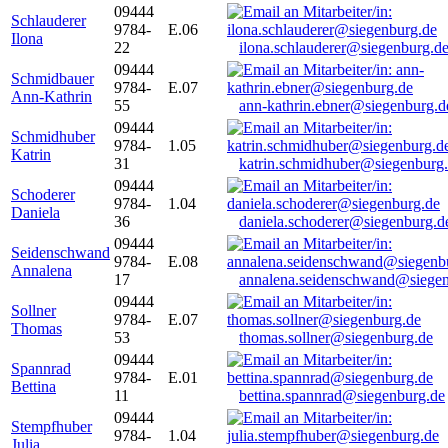
09444
Schlauderer
9784-
E.06
Ilona
22
ilona.schlauderer@siegenburg.d
09444
Schmidbauer
9784-
E.07
Ann-Kathrin
55
ann-kathrin.ebner@siegenburg.d
09444
Schmidhuber
9784-
1.05
Katrin
31
katrin.schmidhuber@siegenburg
09444
Schoderer
9784-
1.04
Daniela
36
daniela.schoderer@siegenburg.d
09444
Seidenschwand
9784-
E.08
Annalena
17
annalena.seidenschwand@siegen
09444
Sollner
9784-
E.07
Thomas
53
thomas.sollner@siegenburg.de
09444
Spannrad
9784-
E.01
Bettina
11
bettina.spannrad@siegenburg.de
09444
Stempfhuber
9784-
1.04
Julia