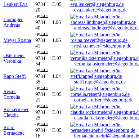
Leukert Eva
9784-
E.05
20
eva.leukert@siegenburg.de
09444
Lindinger
9784-
1.06
Andreas
40
andreas.lindinger@siegenburg.d
09444
Meyer Rosina
9784-
1.06
41
rosina.meyer@siegenburg.de
09444
Ostermeier
9784-
E.07
Veronika
54
veronika.ostermeier@siegenburg
09444
Rapp Steffi
9784-
1.04
35
steffi.rapp@siegenburg.de
09444
Reiser
9784-
E.05
Cornelia
21
cornelia.reiser@siegenburg.de
09444
Rockermeier
9784-
E.01
Claudia
25
claudia.rockermeier@siegenburg
09444
Röhrl
9784-
E.05
Bernadette
16
bernadette.roehrl@siegenburg.de