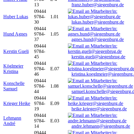
13
franz.huber@siegenburg.de
09444
Huber Lukas
9784-
1.01
30
lukas.huber@siegenburg.de
09444
Hund Agnes
9784-
1.05
37
agnes.hund@siegenburg.de
09444
Kerstin Gueli
9784-
45
kerstin.gueli@siegenbrug.de
09444
Köglmeier
9784-
E.07
Kristina
46
kristina.koeglmeier@siegenburg
09444
Konschelle
9784-
1.08
Samuel
44
samuel.konschelle@siegenburg.
09444
Krieger Heike
9784-
E.09
19
heike.krieger@siegenburg.de
09444
Lehmann
9784-
E.03
André
14
andre.lehmann@siegenburg.de
09444