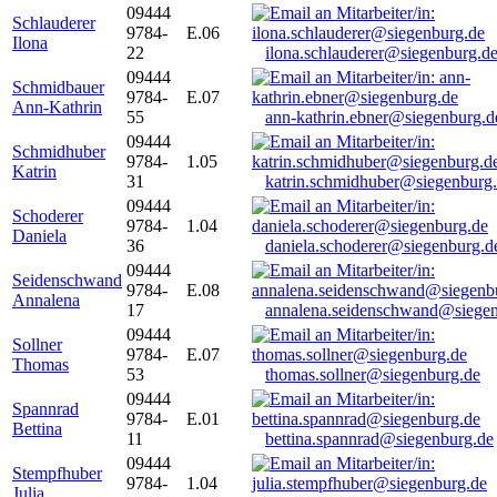
09444
Schlauderer
9784-
E.06
Ilona
22
ilona.schlauderer@siegenburg.d
09444
Schmidbauer
9784-
E.07
Ann-Kathrin
55
ann-kathrin.ebner@siegenburg.d
09444
Schmidhuber
9784-
1.05
Katrin
31
katrin.schmidhuber@siegenburg
09444
Schoderer
9784-
1.04
Daniela
36
daniela.schoderer@siegenburg.d
09444
Seidenschwand
9784-
E.08
Annalena
17
annalena.seidenschwand@siegen
09444
Sollner
9784-
E.07
Thomas
53
thomas.sollner@siegenburg.de
09444
Spannrad
9784-
E.01
Bettina
11
bettina.spannrad@siegenburg.de
09444
Stempfhuber
9784-
1.04
Julia