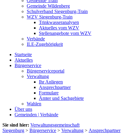
Gemeinde Train
Gemeinde Wildenberg
Schulverband Siegenburg-Train
WZV Siegenburg-Train
Trinkwasseranalysen
Aktuelles vom WZV
Stellenangebote vom WZV
Verbände
ILE-Zugehörigkeit
Startseite
Aktuelles
Bürgerservice
Bürgerserviceportal
Verwaltung
Ihr Anliegen
Ansprechpartner
Formulare
Ämter und Sachgebiete
Wahlen
Über uns
Gemeinden | Verbände
Sie sind hier:
Verwaltungsgemeinschaft
Siegenburg
>
Bürgerservice
>
Verwaltung
>
Ansprechpartner