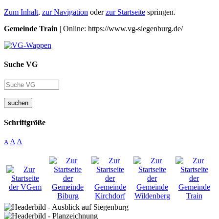
Zum Inhalt
,
zur Navigation
oder
zur Startseite
springen.
Gemeinde Train
| Online: https://www.vg-siegenburg.de/
Suche VG
suchen
Schriftgröße
A
A
A