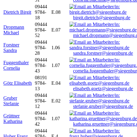
09444
Dietrich Birgit
9784-
E.08
18
birgit.dietrich@siegenburg.de
09444
Dropmann
9784-
E.07
Michael
52
michael.dropmann@siegenburg.
09444
Forstner
9784-
1.06
Sandra
28
sandra.forstner@siegenburg.de
09444
Fuggenthaler
9784-
1.07
Cornelia
43
cornelia.fuggenthaler@siegenbu
08191
Götz Elisabeth
9784-
E.04
13
elisabeth.goetz@siegenburg.de
09444
Gruber
9784-
E.02
Stefanie
12
stefanie.gruber@siegenburg.de
09444
Grüttner
9784-
1.07
Katharina
42
katharina.gruettner@siegenburg.
09444
Huber Franz
9784-
E 4