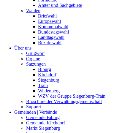
Ämter und Sachgebiete
Wahlen
Briefwahl
Europawahl
Kommunalwahl
Bundestagswahl
Landtagswahl
Bezirkswahl
Über uns
Grußwort
Organe
Satzungen
Biburg
Kirchdorf
Siegenburg
Train
Wildenberg
WZV der Gruppe Siegenburg-Train
Broschüre der Verwaltungsgemeinschaft
Support
Gemeinden | Verbände
Gemeinde Biburg
Gemeinde Kirchdorf
Markt Siegenburg