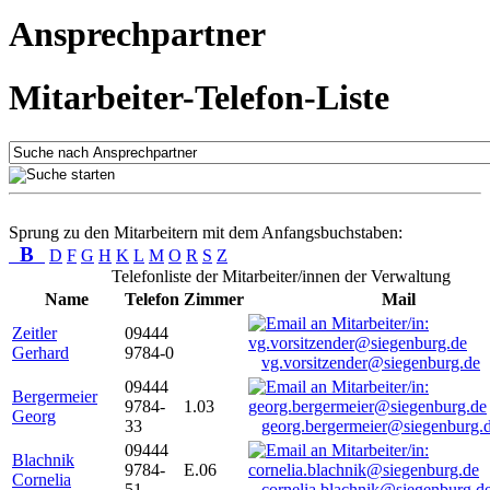
Ansprechpartner
Mitarbeiter-Telefon-Liste
Sprung zu den Mitarbeitern mit dem Anfangsbuchstaben:
B
D
F
G
H
K
L
M
O
R
S
Z
Telefonliste der Mitarbeiter/innen der Verwaltung
Name
Telefon
Zimmer
Mail
Zeitler
09444
Gerhard
9784-0
vg.vorsitzender@siegenburg.de
09444
Bergermeier
9784-
1.03
Georg
33
georg.bergermeier@siegenburg.
09444
Blachnik
9784-
E.06
Cornelia
51
cornelia.blachnik@siegenburg.d