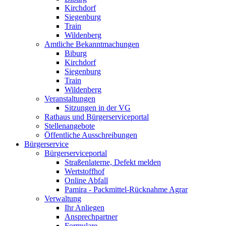
Kirchdorf
Siegenburg
Train
Wildenberg
Amtliche Bekanntmachungen
Biburg
Kirchdorf
Siegenburg
Train
Wildenberg
Veranstaltungen
Sitzungen in der VG
Rathaus und Bürgerserviceportal
Stellenangebote
Öffentliche Ausschreibungen
Bürgerservice
Bürgerserviceportal
Straßenlaterne, Defekt melden
Wertstoffhof
Online Abfall
Pamira - Packmittel-Rücknahme Agrar
Verwaltung
Ihr Anliegen
Ansprechpartner
Formulare