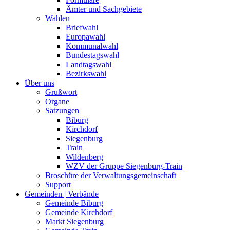
Ämter und Sachgebiete
Wahlen
Briefwahl
Europawahl
Kommunalwahl
Bundestagswahl
Landtagswahl
Bezirkswahl
Über uns
Grußwort
Organe
Satzungen
Biburg
Kirchdorf
Siegenburg
Train
Wildenberg
WZV der Gruppe Siegenburg-Train
Broschüre der Verwaltungsgemeinschaft
Support
Gemeinden | Verbände
Gemeinde Biburg
Gemeinde Kirchdorf
Markt Siegenburg