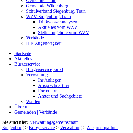
Gemeinde Train
Gemeinde Wildenberg
Schulverband Siegenburg-Train
WZV Siegenburg-Train
Trinkwasseranalysen
Aktuelles vom WZV
Stellenangebote vom WZV
Verbände
ILE-Zugehörigkeit
Startseite
Aktuelles
Bürgerservice
Bürgerserviceportal
Verwaltung
Ihr Anliegen
Ansprechpartner
Formulare
Ämter und Sachgebiete
Wahlen
Über uns
Gemeinden | Verbände
Sie sind hier:
Verwaltungsgemeinschaft
Siegenburg
>
Bürgerservice
>
Verwaltung
>
Ansprechpartner