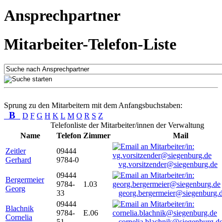
Ansprechpartner
Mitarbeiter-Telefon-Liste
Sprung zu den Mitarbeitern mit dem Anfangsbuchstaben:
B
D
F
G
H
K
L
M
O
R
S
Z
Telefonliste der Mitarbeiter/innen der Verwaltung
Name
Telefon
Zimmer
Mail
Zeitler
09444
Gerhard
9784-0
vg.vorsitzender@siegenburg.de
09444
Bergermeier
9784-
1.03
Georg
33
georg.bergermeier@siegenburg.
09444
Blachnik
9784-
E.06
Cornelia
51
cornelia.blachnik@siegenburg.d