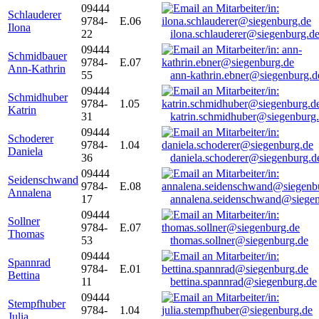
09444
Schlauderer
9784-
E.06
Ilona
22
ilona.schlauderer@siegenburg.d
09444
Schmidbauer
9784-
E.07
Ann-Kathrin
55
ann-kathrin.ebner@siegenburg.d
09444
Schmidhuber
9784-
1.05
Katrin
31
katrin.schmidhuber@siegenburg
09444
Schoderer
9784-
1.04
Daniela
36
daniela.schoderer@siegenburg.d
09444
Seidenschwand
9784-
E.08
Annalena
17
annalena.seidenschwand@siegen
09444
Sollner
9784-
E.07
Thomas
53
thomas.sollner@siegenburg.de
09444
Spannrad
9784-
E.01
Bettina
11
bettina.spannrad@siegenburg.de
09444
Stempfhuber
9784-
1.04
Julia