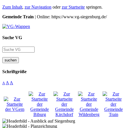
Zum Inhalt
,
zur Navigation
oder
zur Startseite
springen.
Gemeinde Train
| Online: https://www.vg-siegenburg.de/
Suche VG
suchen
Schriftgröße
A
A
A