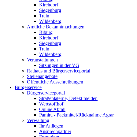
Kirchdorf
Siegenburg
Train
Wildenberg
Amtliche Bekanntmachungen
Biburg
Kirchdorf
Siegenburg
Train
Wildenberg
Veranstaltungen
Sitzungen in der VG
Rathaus und Bürgerserviceportal
Stellenangebote
Öffentliche Ausschreibungen
Bürgerservice
Bürgerserviceportal
Straßenlaterne, Defekt melden
Wertstoffhof
Online Abfall
Pamira - Packmittel-Rücknahme Agrar
Verwaltung
Ihr Anliegen
Ansprechpartner
Formulare