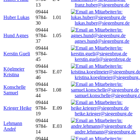
13
franz.huber@siegenburg.de
09444
Huber Lukas
9784-
1.01
30
lukas.huber@siegenburg.de
09444
Hund Agnes
9784-
1.05
37
agnes.hund@siegenburg.de
09444
Kerstin Gueli
9784-
45
kerstin.gueli@siegenbrug.de
09444
Köglmeier
9784-
E.07
Kristina
46
kristina.koeglmeier@siegenburg
09444
Konschelle
9784-
1.08
Samuel
44
samuel.konschelle@siegenburg.
09444
Krieger Heike
9784-
E.09
19
heike.krieger@siegenburg.de
09444
Lehmann
9784-
E.03
André
14
andre.lehmann@siegenburg.de
09444