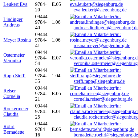
Leukert Eva
9784-
E.05
20
eva.leukert@siegenburg.de
09444
Lindinger
9784-
1.06
Andreas
40
andreas.lindinger@siegenburg.d
09444
Meyer Rosina
9784-
1.06
41
rosina.meyer@siegenburg.de
09444
Ostermeier
9784-
E.07
Veronika
54
veronika.ostermeier@siegenburg
09444
Rapp Steffi
9784-
1.04
35
steffi.rapp@siegenburg.de
09444
Reiser
9784-
E.05
Cornelia
21
cornelia.reiser@siegenburg.de
09444
Rockermeier
9784-
E.01
Claudia
25
claudia.rockermeier@siegenburg
09444
Röhrl
9784-
E.05
Bernadette
16
bernadette.roehrl@siegenburg.de