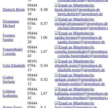
09444
Dietrich Birgit
9784-
E.08
18
birgit.dietrich@siegenburg.de
09444
Dropmann
9784-
E.07
Michael
52
michael.dropmann@siegenburg.
09444
Forstner
9784-
1.06
Sandra
28
sandra.forstner@siegenburg.de
09444
Fuggenthaler
9784-
1.07
Cornelia
43
cornelia.fuggenthaler@siegenbu
08191
Götz Elisabeth
9784-
E.04
13
elisabeth.goetz@siegenburg.de
09444
Gruber
9784-
E.02
Stefanie
12
stefanie.gruber@siegenburg.de
09444
Grüttner
9784-
1.07
Katharina
42
katharina.gruettner@siegenburg.
09444
Huber Franz
9784-
E 4