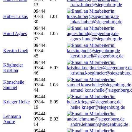
13
franz.huber@siegenburg.de
09444
Huber Lukas
9784-
1.01
30
lukas.huber@siegenburg.de
09444
Hund Agnes
9784-
1.05
37
agnes.hund@siegenburg.de
09444
Kerstin Gueli
9784-
45
kerstin.gueli@siegenbrug.de
09444
Köglmeier
9784-
E.07
Kristina
46
kristina.koeglmeier@siegenburg
09444
Konschelle
9784-
1.08
Samuel
44
samuel.konschelle@siegenburg.
09444
Krieger Heike
9784-
E.09
19
heike.krieger@siegenburg.de
09444
Lehmann
9784-
E.03
André
14
andre.lehmann@siegenburg.de
09444