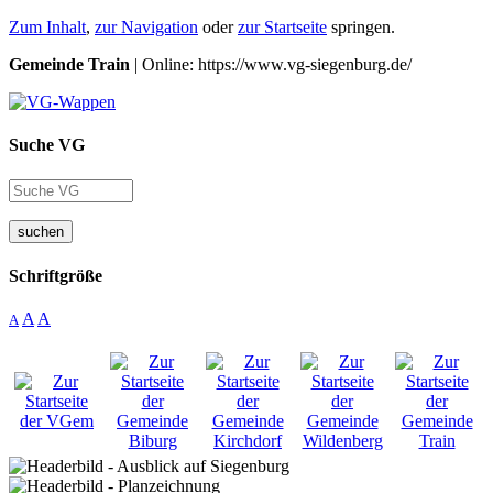
Zum Inhalt
,
zur Navigation
oder
zur Startseite
springen.
Gemeinde Train
| Online: https://www.vg-siegenburg.de/
Suche VG
suchen
Schriftgröße
A
A
A