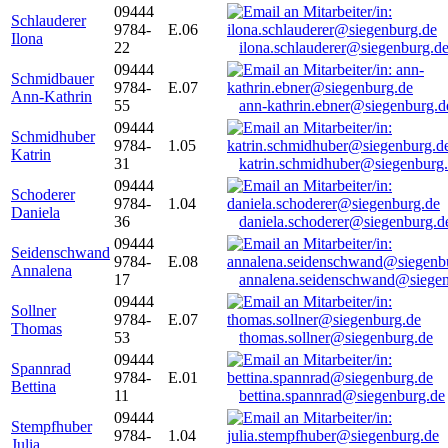
09444
Schlauderer
9784-
E.06
Ilona
22
ilona.schlauderer@siegenburg.d
09444
Schmidbauer
9784-
E.07
Ann-Kathrin
55
ann-kathrin.ebner@siegenburg.d
09444
Schmidhuber
9784-
1.05
Katrin
31
katrin.schmidhuber@siegenburg
09444
Schoderer
9784-
1.04
Daniela
36
daniela.schoderer@siegenburg.d
09444
Seidenschwand
9784-
E.08
Annalena
17
annalena.seidenschwand@siegen
09444
Sollner
9784-
E.07
Thomas
53
thomas.sollner@siegenburg.de
09444
Spannrad
9784-
E.01
Bettina
11
bettina.spannrad@siegenburg.de
09444
Stempfhuber
9784-
1.04
Julia