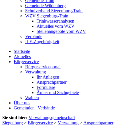
Gemeinde Train
Gemeinde Wildenberg
Schulverband Siegenburg-Train
WZV Siegenburg-Train
Trinkwasseranalysen
Aktuelles vom WZV
Stellenangebote vom WZV
Verbände
ILE-Zugehörigkeit
Startseite
Aktuelles
Bürgerservice
Bürgerserviceportal
Verwaltung
Ihr Anliegen
Ansprechpartner
Formulare
Ämter und Sachgebiete
Wahlen
Über uns
Gemeinden | Verbände
Sie sind hier:
Verwaltungsgemeinschaft
Siegenburg
>
Bürgerservice
>
Verwaltung
>
Ansprechpartner