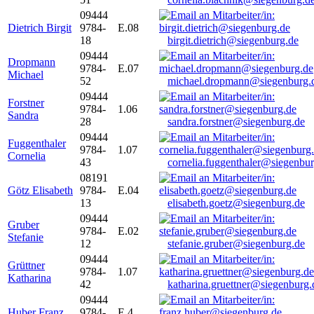
09444
Dietrich Birgit
9784-
E.08
18
birgit.dietrich@siegenburg.de
09444
Dropmann
9784-
E.07
Michael
52
michael.dropmann@siegenburg.
09444
Forstner
9784-
1.06
Sandra
28
sandra.forstner@siegenburg.de
09444
Fuggenthaler
9784-
1.07
Cornelia
43
cornelia.fuggenthaler@siegenbu
08191
Götz Elisabeth
9784-
E.04
13
elisabeth.goetz@siegenburg.de
09444
Gruber
9784-
E.02
Stefanie
12
stefanie.gruber@siegenburg.de
09444
Grüttner
9784-
1.07
Katharina
42
katharina.gruettner@siegenburg.
09444
Huber Franz
9784-
E 4