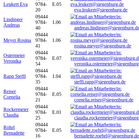
Leukert Eva
9784-
E.05
20
eva.leukert@siegenburg.de
09444
Lindinger
9784-
1.06
Andreas
40
andreas.lindinger@siegenburg.d
09444
Meyer Rosina
9784-
1.06
41
rosina.meyer@siegenburg.de
09444
Ostermeier
9784-
E.07
Veronika
54
veronika.ostermeier@siegenburg
09444
Rapp Steffi
9784-
1.04
35
steffi.rapp@siegenburg.de
09444
Reiser
9784-
E.05
Cornelia
21
cornelia.reiser@siegenburg.de
09444
Rockermeier
9784-
E.01
Claudia
25
claudia.rockermeier@siegenburg
09444
Röhrl
9784-
E.05
Bernadette
16
bernadette.roehrl@siegenburg.de