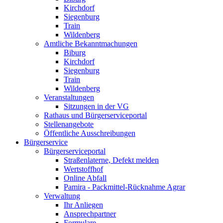
Kirchdorf
Siegenburg
Train
Wildenberg
Amtliche Bekanntmachungen
Biburg
Kirchdorf
Siegenburg
Train
Wildenberg
Veranstaltungen
Sitzungen in der VG
Rathaus und Bürgerserviceportal
Stellenangebote
Öffentliche Ausschreibungen
Bürgerservice
Bürgerserviceportal
Straßenlaterne, Defekt melden
Wertstoffhof
Online Abfall
Pamira - Packmittel-Rücknahme Agrar
Verwaltung
Ihr Anliegen
Ansprechpartner
Formulare