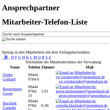
Ansprechpartner
Mitarbeiter-Telefon-Liste
Sprung zu den Mitarbeitern mit dem Anfangsbuchstaben:
B
D
F
G
H
K
L
M
O
R
S
Z
Telefonliste der Mitarbeiter/innen der Verwaltung
Name
Telefon
Zimmer
Mail
Zeitler
09444
Gerhard
9784-0
vg.vorsitzender@siegenburg.de
09444
Bergermeier
9784-
1.03
Georg
33
georg.bergermeier@siegenburg.
09444
Blachnik
9784-
E.06
Cornelia
51
cornelia.blachnik@siegenburg.d