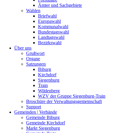
Ämter und Sachgebiete
Wahlen
Briefwahl
Europawahl
Kommunalwahl
Bundestagswahl
Landtagswahl
Bezirkswahl
Über uns
Grußwort
Organe
Satzungen
Biburg
Kirchdorf
Siegenburg
Train
Wildenberg
WZV der Gruppe Siegenburg-Train
Broschüre der Verwaltungsgemeinschaft
Support
Gemeinden | Verbände
Gemeinde Biburg
Gemeinde Kirchdorf
Markt Siegenburg