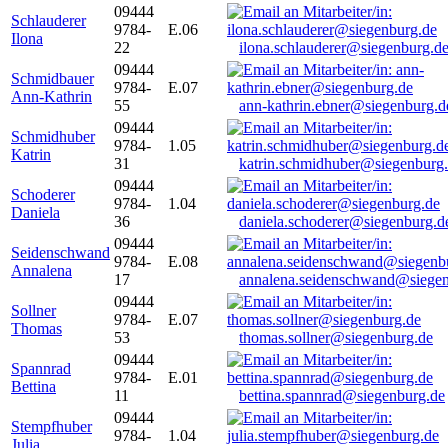
09444
Schlauderer
9784-
E.06
Ilona
22
ilona.schlauderer@siegenburg.d
09444
Schmidbauer
9784-
E.07
Ann-Kathrin
55
ann-kathrin.ebner@siegenburg.d
09444
Schmidhuber
9784-
1.05
Katrin
31
katrin.schmidhuber@siegenburg
09444
Schoderer
9784-
1.04
Daniela
36
daniela.schoderer@siegenburg.d
09444
Seidenschwand
9784-
E.08
Annalena
17
annalena.seidenschwand@siegen
09444
Sollner
9784-
E.07
Thomas
53
thomas.sollner@siegenburg.de
09444
Spannrad
9784-
E.01
Bettina
11
bettina.spannrad@siegenburg.de
09444
Stempfhuber
9784-
1.04
Julia