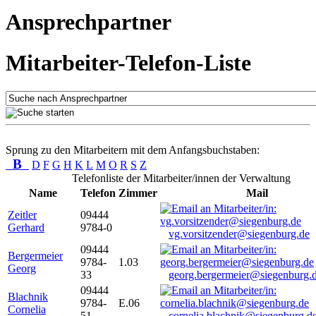
Ansprechpartner
Mitarbeiter-Telefon-Liste
Sprung zu den Mitarbeitern mit dem Anfangsbuchstaben:
B
D
F
G
H
K
L
M
O
R
S
Z
Telefonliste der Mitarbeiter/innen der Verwaltung
Name
Telefon
Zimmer
Mail
Zeitler
09444
Gerhard
9784-0
vg.vorsitzender@siegenburg.de
09444
Bergermeier
9784-
1.03
Georg
33
georg.bergermeier@siegenburg.
09444
Blachnik
9784-
E.06
Cornelia
51
cornelia.blachnik@siegenburg.d