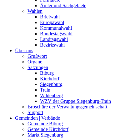
Ämter und Sachgebiete
Wahlen
Briefwahl
Europawahl
Kommunalwahl
Bundestagswahl
Landtagswahl
Bezirkswahl
Über uns
Grußwort
Organe
Satzungen
Biburg
Kirchdorf
Siegenburg
Train
Wildenberg
WZV der Gruppe Siegenburg-Train
Broschüre der Verwaltungsgemeinschaft
Support
Gemeinden | Verbände
Gemeinde Biburg
Gemeinde Kirchdorf
Markt Siegenburg