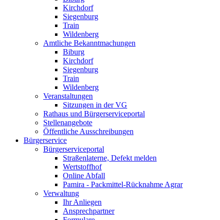
Kirchdorf
Siegenburg
Train
Wildenberg
Amtliche Bekanntmachungen
Biburg
Kirchdorf
Siegenburg
Train
Wildenberg
Veranstaltungen
Sitzungen in der VG
Rathaus und Bürgerserviceportal
Stellenangebote
Öffentliche Ausschreibungen
Bürgerservice
Bürgerserviceportal
Straßenlaterne, Defekt melden
Wertstoffhof
Online Abfall
Pamira - Packmittel-Rücknahme Agrar
Verwaltung
Ihr Anliegen
Ansprechpartner
Formulare