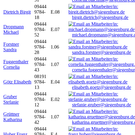
09444
Dietrich Birgit
9784-
E.08
18
birgit.dietrich@siegenburg.de
09444
Dropmann
9784-
E.07
Michael
52
michael.dropmann@siegenburg.
09444
Forstner
9784-
1.06
Sandra
28
sandra.forstner@siegenburg.de
09444
Fuggenthaler
9784-
1.07
Cornelia
43
cornelia.fuggenthaler@siegenbu
08191
Götz Elisabeth
9784-
E.04
13
elisabeth.goetz@siegenburg.de
09444
Gruber
9784-
E.02
Stefanie
12
stefanie.gruber@siegenburg.de
09444
Grüttner
9784-
1.07
Katharina
42
katharina.gruettner@siegenburg.
09444
Huber Franz
9784-
E 4