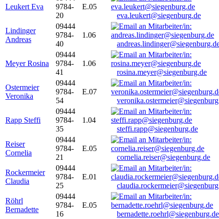
Leukert Eva
9784-
E.05
20
eva.leukert@siegenburg.de
09444
Lindinger
9784-
1.06
Andreas
40
andreas.lindinger@siegenburg.d
09444
Meyer Rosina
9784-
1.06
41
rosina.meyer@siegenburg.de
09444
Ostermeier
9784-
E.07
Veronika
54
veronika.ostermeier@siegenburg
09444
Rapp Steffi
9784-
1.04
35
steffi.rapp@siegenburg.de
09444
Reiser
9784-
E.05
Cornelia
21
cornelia.reiser@siegenburg.de
09444
Rockermeier
9784-
E.01
Claudia
25
claudia.rockermeier@siegenburg
09444
Röhrl
9784-
E.05
Bernadette
16
bernadette.roehrl@siegenburg.de