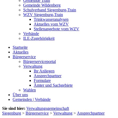
Gemeinde Train
Gemeinde Wildenberg
Schulverband Siegenburg-Train
WZV Siegenburg-Train
Trinkwasseranalysen
Aktuelles vom WZV
Stellenangebote vom WZV
Verbände
ILE-Zugehörigkeit
Startseite
Aktuelles
Bürgerservice
Bürgerserviceportal
Verwaltung
Ihr Anliegen
Ansprechpartner
Formulare
Ämter und Sachgebiete
Wahlen
Über uns
Gemeinden | Verbände
Sie sind hier:
Verwaltungsgemeinschaft
Siegenburg
>
Bürgerservice
>
Verwaltung
>
Ansprechpartner