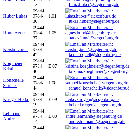
13
franz.huber@siegenburg.de
09444
Huber Lukas
9784-
1.01
30
lukas.huber@siegenburg.de
09444
Hund Agnes
9784-
1.05
37
agnes.hund@siegenburg.de
09444
Kerstin Gueli
9784-
45
kerstin.gueli@siegenbrug.de
09444
Köglmeier
9784-
E.07
Kristina
46
kristina.koeglmeier@siegenburg
09444
Konschelle
9784-
1.08
Samuel
44
samuel.konschelle@siegenburg.
09444
Krieger Heike
9784-
E.09
19
heike.krieger@siegenburg.de
09444
Lehmann
9784-
E.03
André
14
andre.lehmann@siegenburg.de
09444