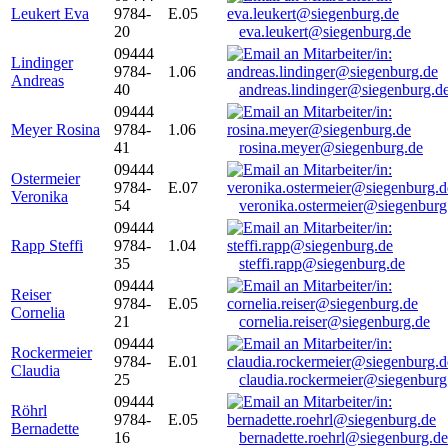
Leukert Eva
9784-
E.05
20
eva.leukert@siegenburg.de
09444
Lindinger
9784-
1.06
Andreas
40
andreas.lindinger@siegenburg.d
09444
Meyer Rosina
9784-
1.06
41
rosina.meyer@siegenburg.de
09444
Ostermeier
9784-
E.07
Veronika
54
veronika.ostermeier@siegenburg
09444
Rapp Steffi
9784-
1.04
35
steffi.rapp@siegenburg.de
09444
Reiser
9784-
E.05
Cornelia
21
cornelia.reiser@siegenburg.de
09444
Rockermeier
9784-
E.01
Claudia
25
claudia.rockermeier@siegenburg
09444
Röhrl
9784-
E.05
Bernadette
16
bernadette.roehrl@siegenburg.de