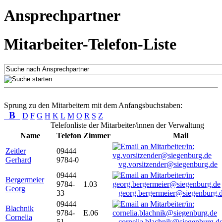
Ansprechpartner
Mitarbeiter-Telefon-Liste
Sprung zu den Mitarbeitern mit dem Anfangsbuchstaben:
B
D
F
G
H
K
L
M
O
R
S
Z
Telefonliste der Mitarbeiter/innen der Verwaltung
Name
Telefon
Zimmer
Mail
Zeitler
09444
Gerhard
9784-0
vg.vorsitzender@siegenburg.de
09444
Bergermeier
9784-
1.03
Georg
33
georg.bergermeier@siegenburg.
09444
Blachnik
9784-
E.06
Cornelia
51
cornelia.blachnik@siegenburg.d