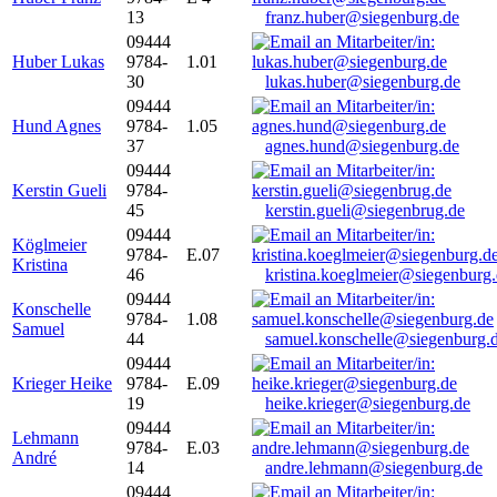
13
franz.huber@siegenburg.de
09444
Huber Lukas
9784-
1.01
30
lukas.huber@siegenburg.de
09444
Hund Agnes
9784-
1.05
37
agnes.hund@siegenburg.de
09444
Kerstin Gueli
9784-
45
kerstin.gueli@siegenbrug.de
09444
Köglmeier
9784-
E.07
Kristina
46
kristina.koeglmeier@siegenburg
09444
Konschelle
9784-
1.08
Samuel
44
samuel.konschelle@siegenburg.
09444
Krieger Heike
9784-
E.09
19
heike.krieger@siegenburg.de
09444
Lehmann
9784-
E.03
André
14
andre.lehmann@siegenburg.de
09444