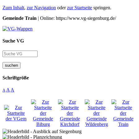
Zum Inhalt
,
zur Navigation
oder
zur Startseite
springen.
Gemeinde Train
| Online: https://www.vg-siegenburg.de/
Suche VG
suchen
Schriftgröße
A
A
A