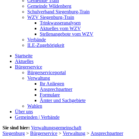
Gemeinde Train
Gemeinde Wildenberg
Schulverband Siegenburg-Train
WZV Siegenburg-Train
Trinkwasseranalysen
Aktuelles vom WZV
Stellenangebote vom WZV
Verbände
ILE-Zugehörigkeit
Startseite
Aktuelles
Bürgerservice
Bürgerserviceportal
Verwaltung
Ihr Anliegen
Ansprechpartner
Formulare
Ämter und Sachgebiete
Wahlen
Über uns
Gemeinden | Verbände
Sie sind hier:
Verwaltungsgemeinschaft
Siegenburg
>
Bürgerservice
>
Verwaltung
>
Ansprechpartner