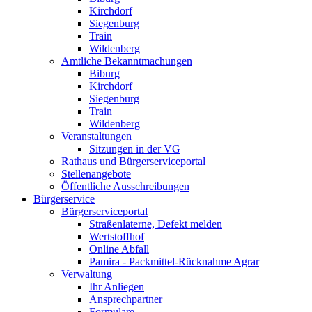
Kirchdorf
Siegenburg
Train
Wildenberg
Amtliche Bekanntmachungen
Biburg
Kirchdorf
Siegenburg
Train
Wildenberg
Veranstaltungen
Sitzungen in der VG
Rathaus und Bürgerserviceportal
Stellenangebote
Öffentliche Ausschreibungen
Bürgerservice
Bürgerserviceportal
Straßenlaterne, Defekt melden
Wertstoffhof
Online Abfall
Pamira - Packmittel-Rücknahme Agrar
Verwaltung
Ihr Anliegen
Ansprechpartner
Formulare