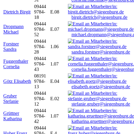
09444
Dietrich Birgit
9784-
E.08
18
birgit.dietrich@siegenburg.de
09444
Dropmann
9784-
E.07
Michael
52
michael.dropmann@siegenburg.
09444
Forstner
9784-
1.06
Sandra
28
sandra.forstner@siegenburg.de
09444
Fuggenthaler
9784-
1.07
Cornelia
43
cornelia.fuggenthaler@siegenbu
08191
Götz Elisabeth
9784-
E.04
13
elisabeth.goetz@siegenburg.de
09444
Gruber
9784-
E.02
Stefanie
12
stefanie.gruber@siegenburg.de
09444
Grüttner
9784-
1.07
Katharina
42
katharina.gruettner@siegenburg.
09444
Huber Franz
9784-
E 4