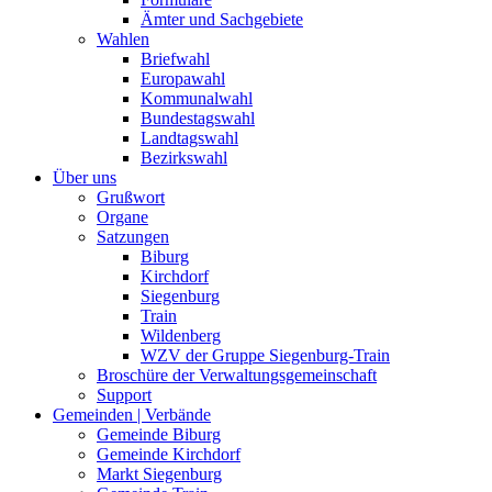
Ämter und Sachgebiete
Wahlen
Briefwahl
Europawahl
Kommunalwahl
Bundestagswahl
Landtagswahl
Bezirkswahl
Über uns
Grußwort
Organe
Satzungen
Biburg
Kirchdorf
Siegenburg
Train
Wildenberg
WZV der Gruppe Siegenburg-Train
Broschüre der Verwaltungsgemeinschaft
Support
Gemeinden | Verbände
Gemeinde Biburg
Gemeinde Kirchdorf
Markt Siegenburg