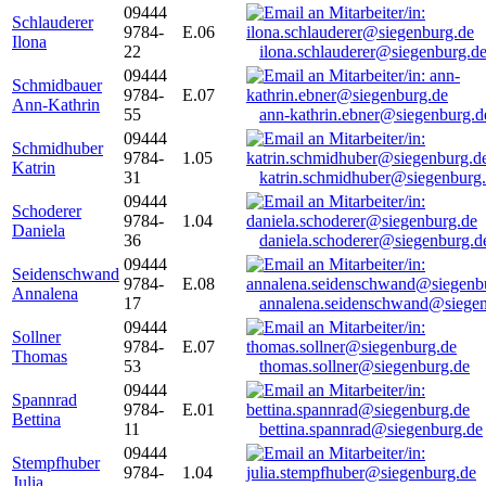
09444
Schlauderer
9784-
E.06
Ilona
22
ilona.schlauderer@siegenburg.d
09444
Schmidbauer
9784-
E.07
Ann-Kathrin
55
ann-kathrin.ebner@siegenburg.d
09444
Schmidhuber
9784-
1.05
Katrin
31
katrin.schmidhuber@siegenburg
09444
Schoderer
9784-
1.04
Daniela
36
daniela.schoderer@siegenburg.d
09444
Seidenschwand
9784-
E.08
Annalena
17
annalena.seidenschwand@siegen
09444
Sollner
9784-
E.07
Thomas
53
thomas.sollner@siegenburg.de
09444
Spannrad
9784-
E.01
Bettina
11
bettina.spannrad@siegenburg.de
09444
Stempfhuber
9784-
1.04
Julia