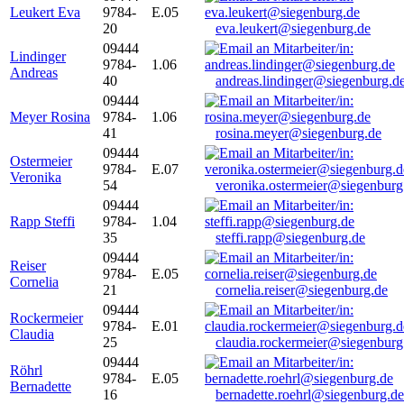
Leukert Eva
9784-
E.05
20
eva.leukert@siegenburg.de
09444
Lindinger
9784-
1.06
Andreas
40
andreas.lindinger@siegenburg.d
09444
Meyer Rosina
9784-
1.06
41
rosina.meyer@siegenburg.de
09444
Ostermeier
9784-
E.07
Veronika
54
veronika.ostermeier@siegenburg
09444
Rapp Steffi
9784-
1.04
35
steffi.rapp@siegenburg.de
09444
Reiser
9784-
E.05
Cornelia
21
cornelia.reiser@siegenburg.de
09444
Rockermeier
9784-
E.01
Claudia
25
claudia.rockermeier@siegenburg
09444
Röhrl
9784-
E.05
Bernadette
16
bernadette.roehrl@siegenburg.de