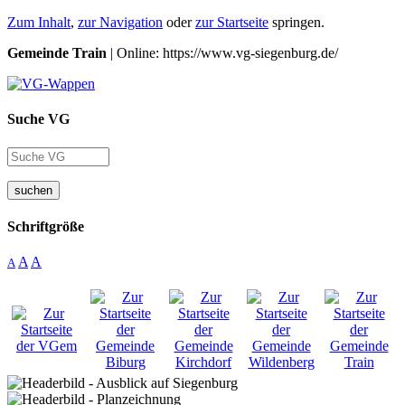
Zum Inhalt
,
zur Navigation
oder
zur Startseite
springen.
Gemeinde Train
| Online: https://www.vg-siegenburg.de/
Suche VG
suchen
Schriftgröße
A
A
A