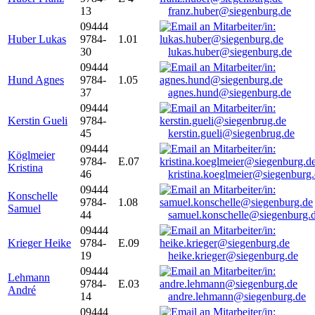
13
franz.huber@siegenburg.de
09444
Huber Lukas
9784-
1.01
30
lukas.huber@siegenburg.de
09444
Hund Agnes
9784-
1.05
37
agnes.hund@siegenburg.de
09444
Kerstin Gueli
9784-
45
kerstin.gueli@siegenbrug.de
09444
Köglmeier
9784-
E.07
Kristina
46
kristina.koeglmeier@siegenburg
09444
Konschelle
9784-
1.08
Samuel
44
samuel.konschelle@siegenburg.
09444
Krieger Heike
9784-
E.09
19
heike.krieger@siegenburg.de
09444
Lehmann
9784-
E.03
André
14
andre.lehmann@siegenburg.de
09444