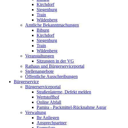
Kirchdorf
Siegenburg
Train
Wildenberg
Amtliche Bekanntmachungen
Biburg
Kirchdorf
Siegenburg
Train
Wildenberg
Veranstaltungen
Sitzungen in der VG
Rathaus und Bürgerserviceportal
Stellenangebote
Öffentliche Ausschreibungen
Bürgerservice
Bürgerserviceportal
Straßenlaterne, Defekt melden
Wertstoffhof
Online Abfall
Pamira - Packmittel-Rücknahme Agrar
Verwaltung
Ihr Anliegen
Ansprechpartner
Formulare