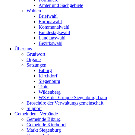
Ämter und Sachgebiete
Wahlen
Briefwahl
Europawahl
Kommunalwahl
Bundestagswahl
Landtagswahl
Bezirkswahl
Über uns
Grußwort
Organe
Satzungen
Biburg
Kirchdorf
Siegenburg
Train
Wildenberg
WZV der Gruppe Siegenburg-Train
Broschüre der Verwaltungsgemeinschaft
Support
Gemeinden | Verbände
Gemeinde Biburg
Gemeinde Kirchdorf
Markt Siegenburg