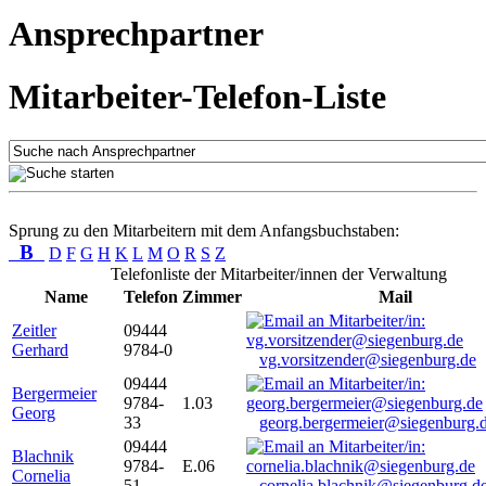
Ansprechpartner
Mitarbeiter-Telefon-Liste
Sprung zu den Mitarbeitern mit dem Anfangsbuchstaben:
B
D
F
G
H
K
L
M
O
R
S
Z
Telefonliste der Mitarbeiter/innen der Verwaltung
Name
Telefon
Zimmer
Mail
Zeitler
09444
Gerhard
9784-0
vg.vorsitzender@siegenburg.de
09444
Bergermeier
9784-
1.03
Georg
33
georg.bergermeier@siegenburg.
09444
Blachnik
9784-
E.06
Cornelia
51
cornelia.blachnik@siegenburg.d