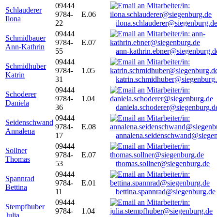
09444
Schlauderer
9784-
E.06
Ilona
22
ilona.schlauderer@siegenburg.d
09444
Schmidbauer
9784-
E.07
Ann-Kathrin
55
ann-kathrin.ebner@siegenburg.d
09444
Schmidhuber
9784-
1.05
Katrin
31
katrin.schmidhuber@siegenburg
09444
Schoderer
9784-
1.04
Daniela
36
daniela.schoderer@siegenburg.d
09444
Seidenschwand
9784-
E.08
Annalena
17
annalena.seidenschwand@siegen
09444
Sollner
9784-
E.07
Thomas
53
thomas.sollner@siegenburg.de
09444
Spannrad
9784-
E.01
Bettina
11
bettina.spannrad@siegenburg.de
09444
Stempfhuber
9784-
1.04
Julia