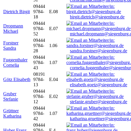
09444
Dietrich Birgit
9784-
E.08
18
birgit.dietrich@siegenburg.de
09444
Dropmann
9784-
E.07
Michael
52
michael.dropmann@siegenburg.
09444
Forstner
9784-
1.06
Sandra
28
sandra.forstner@siegenburg.de
09444
Fuggenthaler
9784-
1.07
Cornelia
43
cornelia.fuggenthaler@siegenbu
08191
Götz Elisabeth
9784-
E.04
13
elisabeth.goetz@siegenburg.de
09444
Gruber
9784-
E.02
Stefanie
12
stefanie.gruber@siegenburg.de
09444
Grüttner
9784-
1.07
Katharina
42
katharina.gruettner@siegenburg.
09444
Huber Franz
9784-
E 4