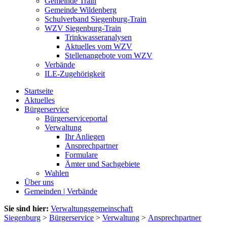
Gemeinde Train
Gemeinde Wildenberg
Schulverband Siegenburg-Train
WZV Siegenburg-Train
Trinkwasseranalysen
Aktuelles vom WZV
Stellenangebote vom WZV
Verbände
ILE-Zugehörigkeit
Startseite
Aktuelles
Bürgerservice
Bürgerserviceportal
Verwaltung
Ihr Anliegen
Ansprechpartner
Formulare
Ämter und Sachgebiete
Wahlen
Über uns
Gemeinden | Verbände
Sie sind hier:
Verwaltungsgemeinschaft
Siegenburg
>
Bürgerservice
>
Verwaltung
>
Ansprechpartner