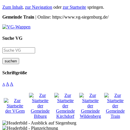
Zum Inhalt
,
zur Navigation
oder
zur Startseite
springen.
Gemeinde Train
| Online: https://www.vg-siegenburg.de/
Suche VG
suchen
Schriftgröße
A
A
A