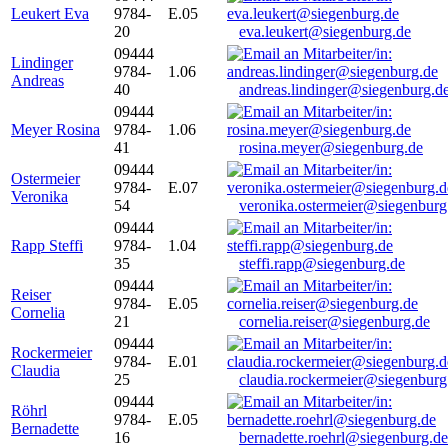
Leukert Eva
9784-
E.05
20
eva.leukert@siegenburg.de
09444
Lindinger
9784-
1.06
Andreas
40
andreas.lindinger@siegenburg.d
09444
Meyer Rosina
9784-
1.06
41
rosina.meyer@siegenburg.de
09444
Ostermeier
9784-
E.07
Veronika
54
veronika.ostermeier@siegenburg
09444
Rapp Steffi
9784-
1.04
35
steffi.rapp@siegenburg.de
09444
Reiser
9784-
E.05
Cornelia
21
cornelia.reiser@siegenburg.de
09444
Rockermeier
9784-
E.01
Claudia
25
claudia.rockermeier@siegenburg
09444
Röhrl
9784-
E.05
Bernadette
16
bernadette.roehrl@siegenburg.de