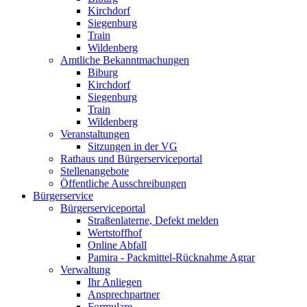
Kirchdorf
Siegenburg
Train
Wildenberg
Amtliche Bekanntmachungen
Biburg
Kirchdorf
Siegenburg
Train
Wildenberg
Veranstaltungen
Sitzungen in der VG
Rathaus und Bürgerserviceportal
Stellenangebote
Öffentliche Ausschreibungen
Bürgerservice
Bürgerserviceportal
Straßenlaterne, Defekt melden
Wertstoffhof
Online Abfall
Pamira - Packmittel-Rücknahme Agrar
Verwaltung
Ihr Anliegen
Ansprechpartner
Formulare