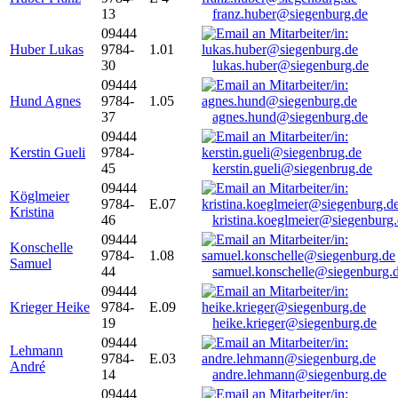
13
franz.huber@siegenburg.de
09444
Huber Lukas
9784-
1.01
30
lukas.huber@siegenburg.de
09444
Hund Agnes
9784-
1.05
37
agnes.hund@siegenburg.de
09444
Kerstin Gueli
9784-
45
kerstin.gueli@siegenbrug.de
09444
Köglmeier
9784-
E.07
Kristina
46
kristina.koeglmeier@siegenburg
09444
Konschelle
9784-
1.08
Samuel
44
samuel.konschelle@siegenburg.
09444
Krieger Heike
9784-
E.09
19
heike.krieger@siegenburg.de
09444
Lehmann
9784-
E.03
André
14
andre.lehmann@siegenburg.de
09444