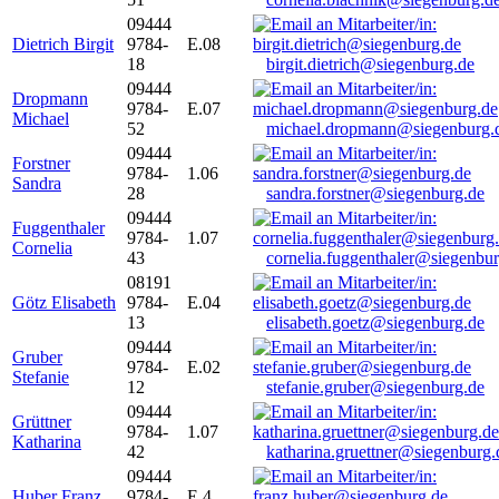
09444
Dietrich Birgit
9784-
E.08
18
birgit.dietrich@siegenburg.de
09444
Dropmann
9784-
E.07
Michael
52
michael.dropmann@siegenburg.
09444
Forstner
9784-
1.06
Sandra
28
sandra.forstner@siegenburg.de
09444
Fuggenthaler
9784-
1.07
Cornelia
43
cornelia.fuggenthaler@siegenbu
08191
Götz Elisabeth
9784-
E.04
13
elisabeth.goetz@siegenburg.de
09444
Gruber
9784-
E.02
Stefanie
12
stefanie.gruber@siegenburg.de
09444
Grüttner
9784-
1.07
Katharina
42
katharina.gruettner@siegenburg.
09444
Huber Franz
9784-
E 4