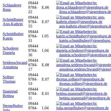
09444
Schlauderer
9784-
E.06
Ilona
22
ilona.schlauderer@siegenburg.d
09444
Schmidbauer
9784-
E.07
Ann-Kathrin
55
ann-kathrin.ebner@siegenburg.d
09444
Schmidhuber
9784-
1.05
Katrin
31
katrin.schmidhuber@siegenburg
09444
Schoderer
9784-
1.04
Daniela
36
daniela.schoderer@siegenburg.d
09444
Seidenschwand
9784-
E.08
Annalena
17
annalena.seidenschwand@siegen
09444
Sollner
9784-
E.07
Thomas
53
thomas.sollner@siegenburg.de
09444
Spannrad
9784-
E.01
Bettina
11
bettina.spannrad@siegenburg.de
09444
Stempfhuber
9784-
1.04
Julia