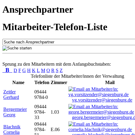
Ansprechpartner
Mitarbeiter-Telefon-Liste
Sprung zu den Mitarbeitern mit dem Anfangsbuchstaben:
B
D
F
G
H
K
L
M
O
R
S
Z
Telefonliste der Mitarbeiter/innen der Verwaltung
Name
Telefon
Zimmer
Mail
Zeitler
09444
Gerhard
9784-0
vg.vorsitzender@siegenburg.de
09444
Bergermeier
9784-
1.03
Georg
33
georg.bergermeier@siegenburg.
09444
Blachnik
9784-
E.06
Cornelia
51
cornelia.blachnik@siegenburg.d