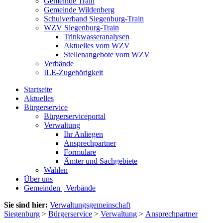
Gemeinde Train
Gemeinde Wildenberg
Schulverband Siegenburg-Train
WZV Siegenburg-Train
Trinkwasseranalysen
Aktuelles vom WZV
Stellenangebote vom WZV
Verbände
ILE-Zugehörigkeit
Startseite
Aktuelles
Bürgerservice
Bürgerserviceportal
Verwaltung
Ihr Anliegen
Ansprechpartner
Formulare
Ämter und Sachgebiete
Wahlen
Über uns
Gemeinden | Verbände
Sie sind hier:
Verwaltungsgemeinschaft
Siegenburg
>
Bürgerservice
>
Verwaltung
>
Ansprechpartner