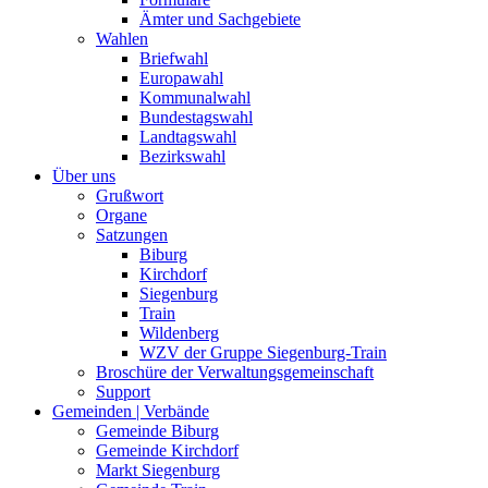
Ämter und Sachgebiete
Wahlen
Briefwahl
Europawahl
Kommunalwahl
Bundestagswahl
Landtagswahl
Bezirkswahl
Über uns
Grußwort
Organe
Satzungen
Biburg
Kirchdorf
Siegenburg
Train
Wildenberg
WZV der Gruppe Siegenburg-Train
Broschüre der Verwaltungsgemeinschaft
Support
Gemeinden | Verbände
Gemeinde Biburg
Gemeinde Kirchdorf
Markt Siegenburg